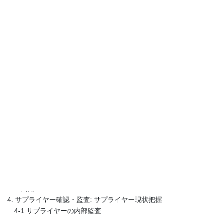
イヤーマネジメントの進め方」
未来調達研究所（株） 牧野 直哉
〇人権デュー・デリジェンスとはなにか?
〇人権デュー・デリジェンスの目的と役割分担
〇人権デュー・デリジェンスをめぐる内外の動向
〇経営において人権デュー・デリジェンスに積極対応する意義
〇人権デュー・デリジェンスに対応した調達ルール策定の考え方
1. 自社方針策定: 明確化、明文化
2. 社内教育: 考えを理解し実践に必要な取り組み理解
3. 自社方針の社外・サプライヤーへ告知: 調達部門からサプライヤ
ーへ周知
4. サプライヤー確認・監査: サプライヤー現状把握
4-1 サプライヤーの内部監査