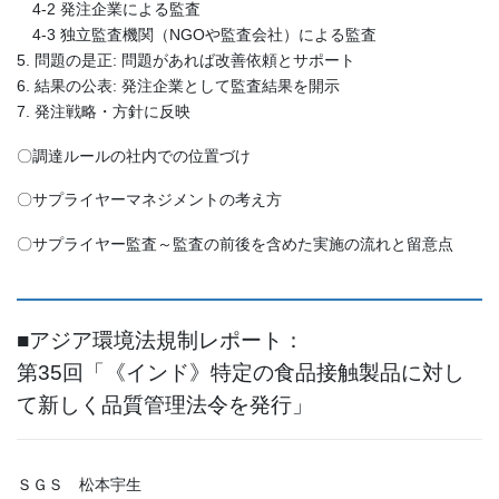
4-2 発注企業による監査
4-3 独立監査機関（NGOや監査会社）による監査
5. 問題の是正: 問題があれば改善依頼とサポート
6. 結果の公表: 発注企業として監査結果を開示
7. 発注戦略・方針に反映
〇調達ルールの社内での位置づけ
〇サプライヤーマネジメントの考え方
〇サプライヤー監査～監査の前後を含めた実施の流れと留意点
■アジア環境法規制レポート：
第35回「《インド》特定の食品接触製品に対し
て新しく品質管理法令を発行」
ＳＧＳ 松本宇生