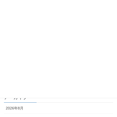
カテゴリー
TKK_QA集
TKK_コラム
化学物質 －point of view－
月刊 化学物質管理 QA
月刊 化学物質管理 コラム
編集部
アーカイブ
2026年8月