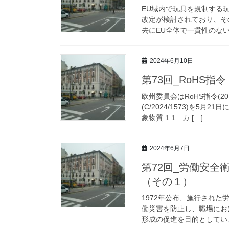
EU域内で玩具を規制する玩具
改定が検討されており、そ
去にEU全体で一貫性のない
2024年6月10日
第73回_RoHS指
欧州委員会はRoHS指令(20
(C/2024/1573)を5
象物質 1.1 カ […]
2024年6月7日
第72回_労働安
（その１）
1972年公布、施行された
働災害を防止し、職場にお
形成の促進を目的としていま