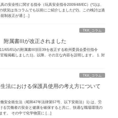
の安全性に関する指令（玩具安全指令2009/48/EC）(*1)は、
の状況は当コラムでも以前にご紹介しました(*2)。この検討は過
規制改正が適 […]
TKK_コラム
令 附属書IIIが改正されました
11/65/EU)の附属書III項目39を改正する欧州委員会委任指令
月21日に官報掲載しました1)。以降、その主な内容を説明します。 1. 対
TKK_コラム
全衛生法における保護具使用の考え方について
労働安全衛生法（昭和47年法律第57号、以下安衛法）1) は、労
ける労働者の安全と健康を確保すると共に、快適な職場環境の
す。 その中で化学物質に […]