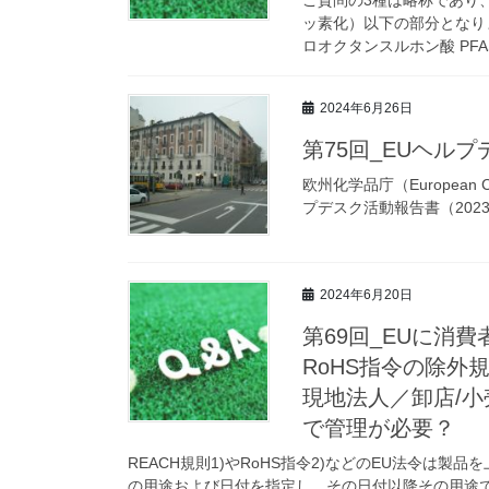
ッ素化）以下の部分となります
ロオクタンスルホン酸 PFA
2024年6月26日
第75回_EUヘルプ
欧州化学品庁（European C
プデスク活動報告書（2023 Repor
2024年6月20日
第69回_EUに消
RoHS指令の除
現地法人／卸店/
で管理が必要？
REACH規則1)やRoHS指令2)などのEU法令は製
の用途および日付を指定し、その日付以降その用途で