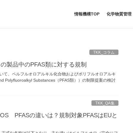
情報機構TOP
化学物質管理
TKK_コラム
州の製品中のPFAS類に対する規制
において、ペルフルオロアルキル化合物およびポリフルオロアルキ
and Polyfluoroalkyl Substances（PFAS類））の制限提案の検討
TKK_QA集
PFOS PFASの違いは？規制対象PFASはEUと
、正式な名称は以下となり、主な違いはペルフルオロ（完全にフ