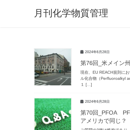
コ
ナ
ン
ビ
月刊化学物質管理
テ
ゲ
ン
ー
ツ
シ
へ
ョ
ス
ン
キ
に
2024年6月28日
ッ
移
第76回_米メイン
プ
動
現在、EU REACH規則
ル化合物（Perfluoroalkyl 
１ […]
2024年6月28日
第70回_PFOA 
アメリカで同じ？
ご質問の3種は略称であり