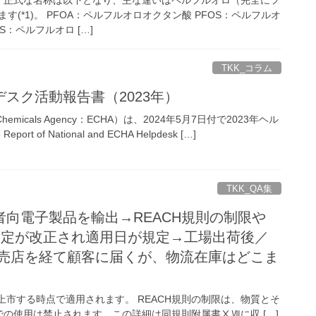
(*1)。 PFOA：ペルフルオロオクタン酸 PFOS：ペルフルオ
S：ペルフルオロ […]
TKK_コラム
デスク活動報告書（2023年）
hemicals Agency：ECHA）は、2024年5月7日付で2023年ヘル
t of National and ECHA Helpdesk […]
TKK_QA集
費者向電子製品を輸出→REACH規則の制限や
外規定が改正され適用日が規定→工場出荷後／
小売店を経て顧客に届くが、物流在庫はどこま
品を上市する時点で適用されます。 REACH規則の制限は、物質とそ
の使用は禁止されます。この詳細は同規則附属書ⅩⅦに収 […]