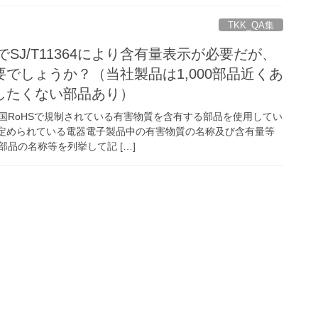
TKK_QA集
SでSJ/T11364により含有量表示が必要だが、
でしょうか？（当社製品は1,000部品近くあ
したくない部品あり）
国RoHSで規制されている有害物質を含有する部品を使用してい
64で定められている電器電子製品中の有害物質の名称及び含有量等
品の名称等を列挙して記 […]