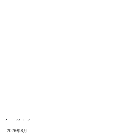
2026年5月15日
カテゴリー
TKK_QA集
TKK_コラム
化学物質 －point of view－
月刊 化学物質管理 QA
月刊 化学物質管理 コラム
編集部
アーカイブ
2026年8月