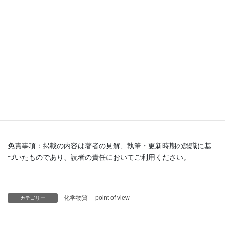
燃焼すると窒素酸化物（NOx）が発生するので、アフターバーナ
ー及びスクラバーを備えた焼却炉で焼却する。窒素酸化物は燃焼
ガスからスクラバー等により水系に回収できる。施設からの排水
には窒素（アンモニア/ 窒素酸化物）含有量等の排水基準がある。
都道府県知事などの許可を受けた産業廃棄物処理業者（又は処理
を行う地方公共団体）に委託して処理する。処理業者等に危険
性、有害性を十分告知の上処理を委託する。水生生物に対する有
害性が高いが、希薄な水溶液であれば生分解性があるので活性汚
泥による処理も可能であると考えられる。
免責事項：掲載の内容は著者の見解、執筆・更新時期の認識に基
づいたものであり、読者の責任においてご利用ください。
化学物質 －point of view－
カテゴリー