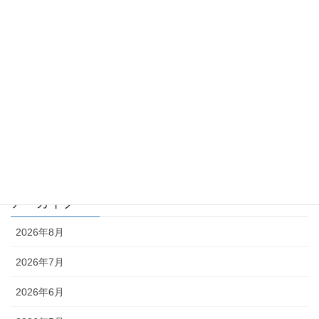
TKK_QA集
TKK_コラム
化学物質 －point of view－
月刊 化学物質管理 QA
月刊 化学物質管理 コラム
編集部
アーカイブ
2026年8月
2026年7月
2026年6月