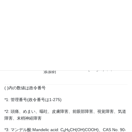
化性ポリウレタン)
*5
ト
1(アクリルポリマ
(コーティング)
ー)、8(ポリエステ
ル)、11(ホルムア
ルデヒド重合体)、
15(芳香族化合物重
合体)、18(架橋剤)
4(炭化水素化合物)
(微量モノマー)
(892)スチレン
添加剤
( )内の数値は政令番号
*1: 管理番号(政令番号は1-275)
*2: 頭痛、めまい、嘔吐、皮膚障害、前眼部障害、視覚障害、気道
障害、末梢神経障害
*3: マンデル酸:Mandelic acid: C
H
CH(OH)COOH)、CAS No. 90-
6
5