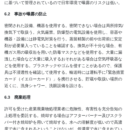
に基づいて管理されているので日常環境で曝露のリスクは低い。
6.2 事故や曝露の防止
密閉された設備、機器を使用する。密閉できない場合は局所排気/
換気下で取扱う。火気厳禁。防爆型の電気設備を使用し、容器や
機器・設備には静電気対策を行う。蒸留精製の前や出荷前に安定
剤が必要量入っていることを確認する。換気が不十分な場合、有
機ガス用の吸収缶を用いた防毒マスクなどを使用する。大量に漏
洩した場合など大量に吸入するおそれがある場合は空気呼吸器な
どを使用する。プラスチックやゴムを侵すことがあるので、保護
具は不浸透性を確認して使用する。輸送時には運転手に｢緊急措置
カード（イエローカード）」を携行させる。貯蔵や取扱い場所の
近くに、洗身シャワー、洗眼設備を設ける。
6.3 廃棄処理
許可を受けた産業廃棄物処理業者に危険性、有害性を充分告知の
上処理を委託する。焼却する場合はアフターバーナー及びスクラ
バー付き焼却炉を用いて焼却する。水への溶解度が低いので高濃
度で水に含まれるということはないが、低濃度で水に含まれてい