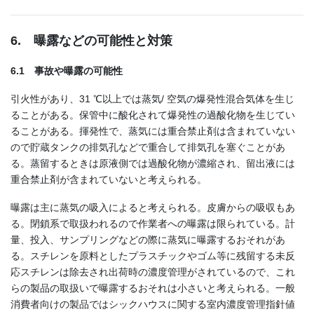
6. 曝露などの可能性と対策
6.1 事故や曝露の可能性
引火性があり、31 ℃以上では蒸気/ 空気の爆発性混合気体を生じ
ることがある。保管中に酸化されて爆発性の過酸化物を生じてい
ることがある。揮発性で、蒸気には重合禁止剤は含まれていない
ので貯蔵タンクの排気孔などで重合して排気孔を塞ぐことがあ
る。蒸留するときは原液側では過酸化物が濃縮され、留出液には
重合禁止剤が含まれていないと考えられる。
曝露は主に蒸気の吸入によると考えられる。皮膚からの吸収もあ
る。閉鎖系で取扱われるので作業者への曝露は限られている。計
量、投入、サンプリングなどの際に蒸気に曝露するおそれがあ
る。スチレンを原料としたプラスチックやゴム等に残留する未反
応スチレンは除去され出荷時の濃度管理がされているので、これ
らの製品の取扱いで曝露するおそれは小さいと考えられる。一般
消費者向けの製品ではシックハウスに関する室内濃度管理指針値