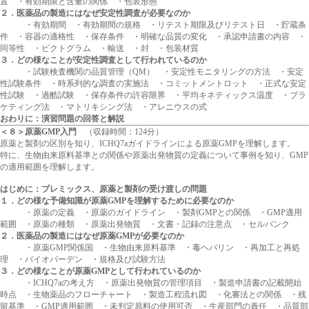
置 ・有効期限と含量の関係 ・包装形態
２．医薬品の製造にはなぜ安定性調査が必要なのか
・有効期間 ・有効期間の規格 ・リテスト期限及びリテスト日 ・貯蔵条
件 ・容器の適格性 ・保存条件 ・明確な品質の変化 ・承認申請書の内容 ・
同等性 ・ピクトグラム ・輸送 ・封 ・包装材質
３．どの様なことが安定性調査として行われているのか
・試験検査機関の品質管理（QM） ・安定性モニタリングの方法 ・安定
性試験条件 ・時系列的な調査の実施法 ・コミットメントロット ・正式な安定
性試験 ・過酷試験 ・保存条件の許容限界 ・平均キネティックス温度 ・ブラ
ケティング法 ・マトリキシング法 ・アレニウスの式
おわりに：演習問題の回答と解説
＜８＞原薬GMP入門
（収録時間：124分）
原薬と製剤の区別を知り、ICHQ7aガイドラインによる原薬GMPを理解します。
特に、生物由来原料基準との関係や原薬出発物質の定義について事例を知り、GMP
の適用範囲を理解します。
はじめに：プレミックス、原薬と製剤の受け渡しの問題
１．どの様な予備知識が原薬GMPを理解するために必要なのか
・原薬の定義 ・原薬のガイドライン ・製剤GMPとの関係 ・GMP適用
範囲 ・原薬の種類 ・原薬出発物質 ・文書・記録の注意点 ・セルバンク
２．医薬品の製造にはなぜ原薬GMPが必要なのか
・原薬GMP関係国 ・生物由来原料基準 ・毒ヘパリン ・再加工と再処
理 ・バイオバーデン ・規格及び試験方法
３．どの様なことが原薬GMPとして行われているのか
・ICHQ7aの考え方 ・原薬出発物質の管理項目 ・製造申請書の記載開始
時点 ・生物薬品のフローチャート ・製造工程流れ図 ・化審法との関係 ・残
留基準 ・GMP適用範囲 ・未判定原料の使用可否 ・生産部門の責任 ・品質部