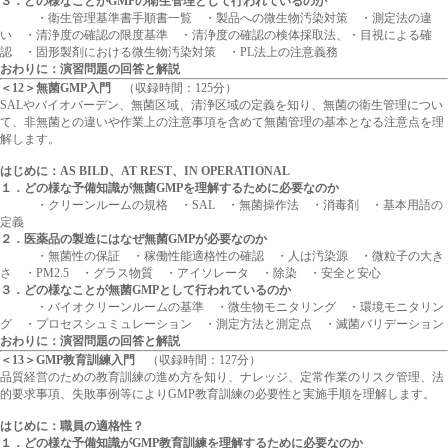
３．どの様なことがGMPの衛生管理として行われているのか
・衛生管理基準書手順書一覧 ・製品への微生物汚染対策 ・測定法の違
い ・清浄度の確認の限度基準 ・清浄度の確認の検体採取法、・目視による確
認 ・固形製剤における微生物汚染対策 ・PL法上の注意義務
おわりに：演習問題の回答と解説
＜12＞無菌GMP入門
（収録時間：125分）
SALやバイオバーデン、無菌区域、清浄区域の定義を知り、無菌の衛生管理につい
て、非無菌との違いや作業上の注意事項を含めて無菌管理の基本となる注意点を理
解します。
はじめに：AS BILD、AT REST、IN OPERATIONAL
１．どの様な予備知識が無菌GMPを理解するために必要なのか
・クリーンルームの規格 ・SAL ・無菌操作法 ・消毒剤 ・基本用語の
定義
２．医薬品の製造にはなぜ無菌GMPが必要なのか
・無菌性の保証 ・稼働性能適格性の確認 ・人は汚染源 ・微粒子の大き
さ ・PM2.5 ・グラス物質 ・アイソレータ ・除染 ・安全と安心
３．どの様なことが無菌GMPとして行われているのか
・バイオクリーンルームの基準 ・微生物モニタリング ・環境モニタリン
グ ・プロセスシュミュレーション ・測定方法と測定点 ・滅菌バリデーション
おわりに：演習問題の回答と解説
＜13＞GMP教育訓練入門
（収録時間：127分）
品質経営のための教育訓練の進め方を知り、ナレッジ、定常作業のリスク管理、法
的要求事項、失敗事例等によりGMP教育訓練の必要性と実施手順を理解します。
はじめに：職員の適格性？
１．どの様な予備知識がGMP教育訓練を理解するために必要なのか