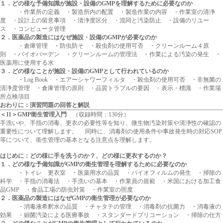
１．どの様な予備知識が施設・設備のGMPを理解するために必要なのか
・作業所の定義 ・製造所内の配置 ・製造作業の内容 ・作業室の清浄
度 ・設計上の留意事項 ・清浄度区分 ・混同と汚染防止 ・設備のリユー
ス ・コンピュータ管理
２．医薬品の製造にはなぜ施設・設備のGMPが必要なのか
・倉庫管理 ・防虫防そ ・殺虫剤の使用可否 ・クリーンルーム４原
則 ・バイオバーデン ・クリーンルームの管理法 ・作業による汚染の発生 ・
医薬用に使用する水
３．どの様なことが施設・設備のGMPとして行われているのか
・Log Book ・エアーシャワーフィルタ ・殺虫剤の使用可否 ・非無菌の
清浄度管理 ・倉庫管理の原則 ・品質トラブルの要因 ・表示・標識 ・作業場
所点検項目
おわりに：演習問題の回答と解説
＜11＞GMP衛生管理入門
（収録時間：130分）
手洗いや、手指の消毒、更衣の必要性等を知り、微生物汚染対策や清浄性の確認の
重要性について理解します。 同時に、消毒剤の使用条件や事故発生時の対応SOP
等について、衛生管理の基本となる注意点を理解します。
はじめに：どの様に手を洗うのか？、どの様に更衣するのか？
１．どの様な予備知識がGMPの衛生管理を理解するために必要なのか
・トイレ 更衣室 ・医薬用水の品質 ・バイオフィルムの発生 ・掃除の
科学 ・手指の消毒法 ・手洗いの基本 ・作業員の規範 ・米国における加工食
品GMP ・食品工場の防虫対策 ・作業室の照度
２．医薬品の製造にはなぜGMPの衛生管理が必要なのか
・消毒液希釈水の品質 ・チャタテの管理 ・消毒剤の抗菌力 ・消毒液の
効果 ・細菌汚染による医療事故 ・スタンダードプリコーション ・掃除の仕方