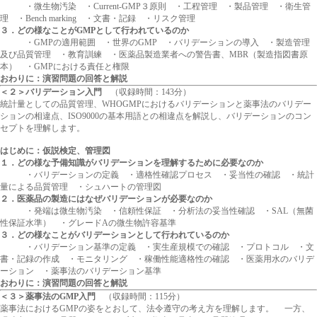
・微生物汚染 ・Current-GMP３原則 ・工程管理 ・製品管理 ・衛生管
理 ・Bench marking ・文書・記録 ・リスク管理
３．どの様なことがGMPとして行われているのか
・GMPの適用範囲 ・世界のGMP ・バリデーションの導入 ・製造管理
及び品質管理 ・教育訓練 ・医薬品製造業者への警告書、MBR（製造指図書原
本） ・GMPにおける責任と権限
おわりに：演習問題の回答と解説
＜２＞バリデーション入門
（収録時間：143分）
統計量としての品質管理、WHOGMPにおけるバリデーションと薬事法のバリデー
ションの相違点、ISO9000の基本用語との相違点を解説し、バリデーションのコン
セプトを理解します。
はじめに：仮説検定、管理図
１．どの様な予備知識がバリデーションを理解するために必要なのか
・バリデーションの定義 ・適格性確認プロセス ・妥当性の確認 ・統計
量による品質管理 ・シュハートの管理図
２．医薬品の製造にはなぜバリデーションが必要なのか
・発端は微生物汚染 ・信頼性保証 ・分析法の妥当性確認 ・SAL（無菌
性保証水準） ・グレードAの微生物許容基準
３．どの様なことがバリデーションとして行われているのか
・バリデーション基準の定義 ・実生産規模での確認 ・プロトコル ・文
書・記録の作成 ・モニタリング ・稼働性能適格性の確認 ・医薬用水のバリデ
ーション ・薬事法のバリデーション基準
おわりに：演習問題の回答と解説
＜３＞薬事法のGMP入門
（収録時間：115分）
薬事法におけるGMPの姿をとおして、法令遵守の考え方を理解します。 一方、