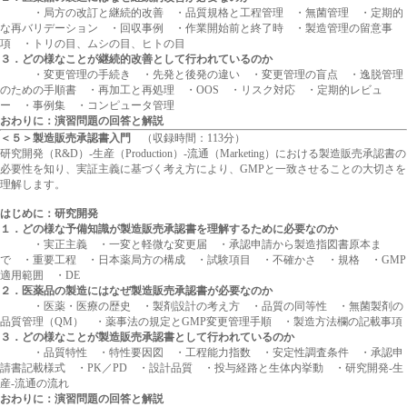
・局方の改訂と継続的改善 ・品質規格と工程管理 ・無菌管理 ・定期的
な再バリデーション ・回収事例 ・作業開始前と終了時 ・製造管理の留意事
項 ・トリの目、ムシの目、ヒトの目
３．どの様なことが継続的改善として行われているのか
・変更管理の手続き ・先発と後発の違い ・変更管理の盲点 ・逸脱管理
のための手順書 ・再加工と再処理 ・OOS ・リスク対応 ・定期的レビュ
ー ・事例集 ・コンピュータ管理
おわりに：演習問題の回答と解説
＜５＞製造販売承認書入門
（収録時間：113分）
研究開発（R&D）-生産（Production）-流通（Marketing）における製造販売承認書の
必要性を知り、実証主義に基づく考え方により、GMPと一致させることの大切さを
理解します。
はじめに：研究開発
１．どの様な予備知識が製造販売承認書を理解するために必要なのか
・実正主義 ・一変と軽微な変更届 ・承認申請から製造指図書原本ま
で ・重要工程 ・日本薬局方の構成 ・試験項目 ・不確かさ ・規格 ・GMP
適用範囲 ・DE
２．医薬品の製造にはなぜ製造販売承認書が必要なのか
・医薬・医療の歴史 ・製剤設計の考え方 ・品質の同等性 ・無菌製剤の
品質管理（QM） ・薬事法の規定とGMP変更管理手順 ・製造方法欄の記載事項
３．どの様なことが製造販売承認書として行われているのか
・品質特性 ・特性要因図 ・工程能力指数 ・安定性調査条件 ・承認申
請書記載様式 ・PK／PD ・設計品質 ・投与経路と生体内挙動 ・研究開発-生
産-流通の流れ
おわりに：演習問題の回答と解説