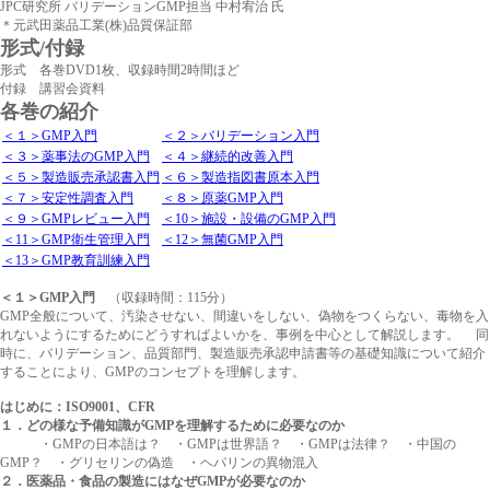
JPC研究所 バリデーションGMP担当 中村宥治 氏
＊元武田薬品工業(株)品質保証部
形式/付録
形式 各巻DVD1枚、収録時間2時間ほど
付録 講習会資料
各巻の紹介
＜１＞GMP入門
＜２＞バリデーション入門
＜３＞薬事法のGMP入門
＜４＞継続的改善入門
＜５＞製造販売承認書入門
＜６＞製造指図書原本入門
＜７＞安定性調査入門
＜８＞原薬GMP入門
＜９＞GMPレビュー入門
＜10＞施設・設備のGMP入門
＜11＞GMP衛生管理入門
＜12＞無菌GMP入門
＜13＞GMP教育訓練入門
＜１＞GMP入門
（収録時間：115分）
GMP全般について、汚染させない、間違いをしない、偽物をつくらない、毒物を入
れないようにするためにどうすればよいかを、事例を中心として解説します。 同
時に、バリデーション、品質部門、製造販売承認申請書等の基礎知識について紹介
することにより、GMPのコンセプトを理解します。
はじめに：ISO9001、CFR
１．どの様な予備知識がGMPを理解するために必要なのか
・GMPの日本語は？ ・GMPは世界語？ ・GMPは法律？ ・中国の
GMP？ ・グリセリンの偽造 ・ヘパリンの異物混入
２．医薬品・食品の製造にはなぜGMPが必要なのか