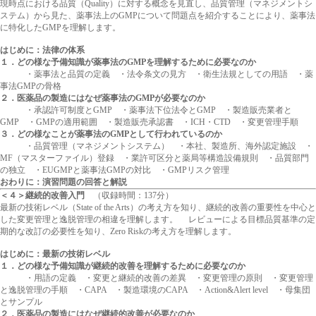
現時点における品質（Quality）に対する概念を見直し、品質管理（マネジメントシ
ステム）から見た、薬事法上のGMPについて問題点を紹介することにより、薬事法
に特化したGMPを理解します。
はじめに：法律の体系
１．どの様な予備知識が薬事法のGMPを理解するために必要なのか
・薬事法と品質の定義 ・法令条文の見方 ・衛生法規としての用語 ・薬
事法GMPの骨格
２．医薬品の製造にはなぜ薬事法のGMPが必要なのか
・承認許可制度とGMP ・薬事法下位法令とGMP ・製造販売業者と
GMP ・GMPの適用範囲 ・製造販売承認書 ・ICH・CTD ・変更管理手順
３．どの様なことが薬事法のGMPとして行われているのか
・品質管理（マネジメントシステム） ・本社、製造所、海外認定施設 ・
MF（マスターファイル）登録 ・業許可区分と薬局等構造設備規則 ・品質部門
の独立 ・EUGMPと薬事法GMPの対比 ・GMPリスク管理
おわりに：演習問題の回答と解説
＜４＞継続的改善入門
（収録時間：137分）
最新の技術レベル（State of the Arts）の考え方を知り、継続的改善の重要性を中心と
した変更管理と逸脱管理の相違を理解します。 レビューによる目標品質基準の定
期的な改訂の必要性を知り、Zero Riskの考え方を理解します。
はじめに：最新の技術レベル
１．どの様な予備知識が継続的改善を理解するために必要なのか
・用語の定義 ・変更と継続的改善の差異 ・変更管理の原則 ・変更管理
と逸脱管理の手順 ・CAPA ・製造環境のCAPA ・Action&Alert level ・母集団
とサンプル
２．医薬品の製造にはなぜ継続的改善が必要なのか