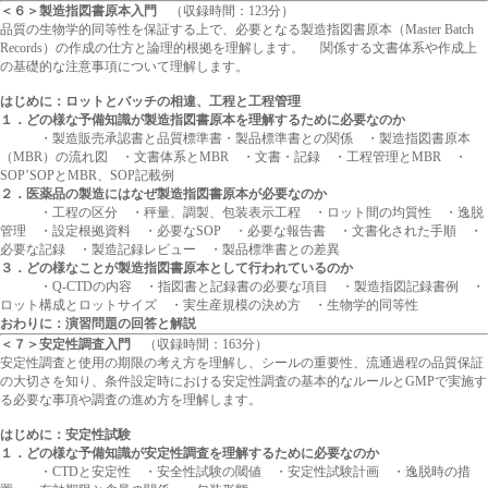
＜６＞製造指図書原本入門
（収録時間：123分）
品質の生物学的同等性を保証する上で、必要となる製造指図書原本（Master Batch
Records）の作成の仕方と論理的根拠を理解します。 関係する文書体系や作成上
の基礎的な注意事項について理解します。
はじめに：ロットとバッチの相違、工程と工程管理
１．どの様な予備知識が製造指図書原本を理解するために必要なのか
・製造販売承認書と品質標準書・製品標準書との関係 ・製造指図書原本
（MBR）の流れ図 ・文書体系とMBR ・文書・記録 ・工程管理とMBR ・
SOP’SOPとMBR、SOP記載例
２．医薬品の製造にはなぜ製造指図書原本が必要なのか
・工程の区分 ・秤量、調製、包装表示工程 ・ロット間の均質性 ・逸脱
管理 ・設定根拠資料 ・必要なSOP ・必要な報告書 ・文書化された手順 ・
必要な記録 ・製造記録レビュー ・製品標準書との差異
３．どの様なことが製造指図書原本として行われているのか
・Q-CTDの内容 ・指図書と記録書の必要な項目 ・製造指図記録書例 ・
ロット構成とロットサイズ ・実生産規模の決め方 ・生物学的同等性
おわりに：演習問題の回答と解説
＜７＞安定性調査入門
（収録時間：163分）
安定性調査と使用の期限の考え方を理解し、シールの重要性、流通過程の品質保証
の大切さを知り、条件設定時における安定性調査の基本的なルールとGMPで実施す
る必要な事項や調査の進め方を理解します。
はじめに：安定性試験
１．どの様な予備知識が安定性調査を理解するために必要なのか
・CTDと安定性 ・安全性試験の閾値 ・安定性試験計画 ・逸脱時の措