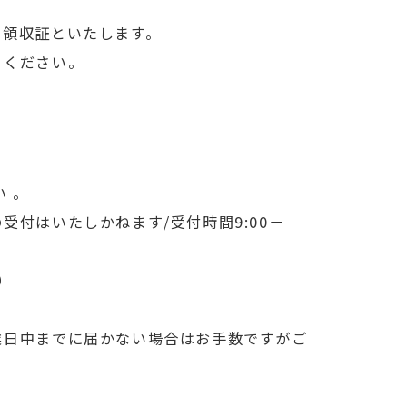
て領収証といたします。
ちください。
 。
付はいたしかねます/受付時間9:00－
い）
業日中までに届かない場合はお手数ですがご