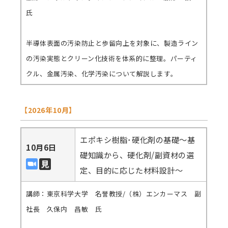
氏
半導体表面の汚染防止と歩留向上を対象に、製造ライン
の汚染実態とクリーン化技術を体系的に整理。パーティ
クル、金属汚染、化学汚染について解説します。
【2026年10月】
エポキシ樹脂･硬化剤の基礎～基
10月6日
礎知識から、硬化剤/副資材の選
定、目的に応じた材料設計～
講師：東京科学大学 名誉教授/（株）エンカーマス 副
社長 久保内 昌敏 氏