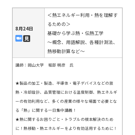
＜熱エネルギー利用・熱を理解す
るための＞
8月24日
基礎から学ぶ熱・伝熱工学
～概念、用語解説、各種計測法、
熱移動計算など～
講師：岡山大学 堀部 明彦 氏
★製品の加工・製造、半導体・電子デバイスなどの放
熱・冷却設計、品質管理における温度制御、熱エネルギ
ーの有効利用など、多くの産業の様々な場面で必要とな
る「熱」に関する一日集中講義！
★熱に関するお困りごと・トラブルの根本解決のため
に！熱移動・熱エネルギーをより有効活用するために！