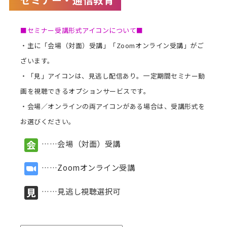
講師派遣
■セミナー受講形式アイコンについて■
(社内研修)
・主に「会場（対面）受講」「Zoomオンライン受講」がご
コラム・取材
ざいます。
・「見」アイコンは、見逃し配信あり。一定期間セミナー動
FAQ/問い合わせ先
画を視聴できるオプションサービスです。
お申し込み・振込要領
・会場／オンラインの両アイコンがある場合は、受講形式を
お選びください。
商品企画リクエスト
……会場（対面）受講
メルマガ登録
……Zoomオンライン受講
セミナー会場アクセス
……見逃し視聴選択可