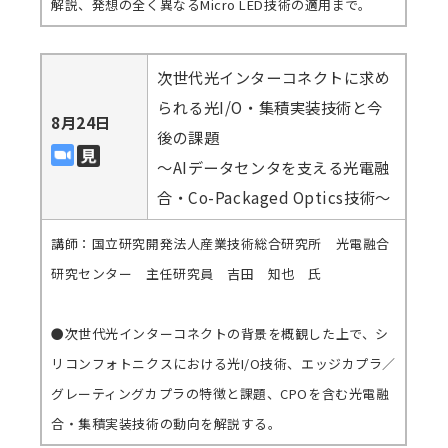
解説、発想の全く異なるMicro LED技術の適用まで。
次世代光インターコネクトに求め
られる光I/O・集積実装技術と今
8月24日
後の課題
～AIデータセンタを支える光電融
合・Co-Packaged Optics技術～
講師：国立研究開発法人産業技術総合研究所 光電融合
研究センター 主任研究員 吉田 知也 氏
●次世代光インターコネクトの背景を概観した上で、シ
リコンフォトニクスにおける光I/O技術、エッジカプラ／
グレーティングカプラの特徴と課題、CPOを含む光電融
合・集積実装技術の動向を解説する。