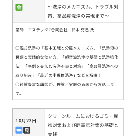
～洗浄のメカニズム、トラブル対
策、高品質洗浄の実現まで～
講師 エステックC合同会社 鈴木 克己 氏
○湿式洗浄の「基本工程と分離メカニズム」「洗浄液の
種類と実践的な使い方」「超音波洗浄の基礎と洗浄強化
法」「事例を交えた洗浄不良と対策」「高品質洗浄への
取り組み」「最近の半導体洗浄」などを解説！
○経験豊富な講師が、理論／実践の両面からお話しま
す。
クリーンルームにおけるゴミ・異
10月22日
物対策および静電気対策の基礎と
実践