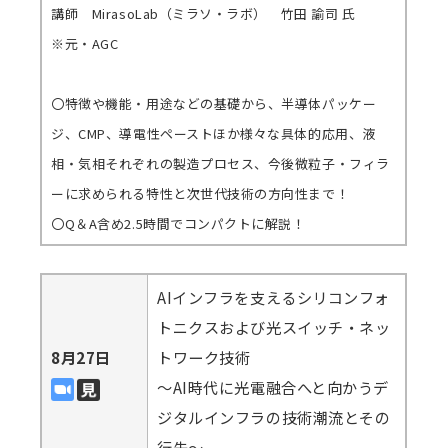
講師 MirasoLab（ミラソ・ラボ） 竹田 諭司 氏
※元・AGC
〇特徴や機能・用途などの基礎から、半導体パッケー
ジ、CMP、導電性ペーストほか様々な具体的応用、液
相・気相それぞれの製造プロセス、今後微粒子・フィラ
ーに求められる特性と次世代技術の方向性まで！
〇Q＆A含め2.5時間でコンパクトに解説！
AIインフラを支えるシリコンフォ
トニクスおよび光スイッチ・ネッ
8月27日
トワーク技術
～AI時代に光電融合へと向かうデ
ジタルインフラの技術潮流とその
行先～