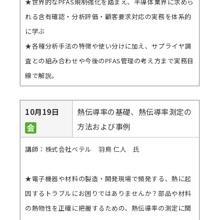
★世界的なPFAS規制強化を踏まえ、半導体業界に求めら
れる含有確認・分析評価・顧客要求対応の実務を体系的
に学ぶ
★各種分析手法の特徴や使い分けに加え、サプライヤ調
査との組み合わせや今後のPFAS管理の考え方まで実務目
線で解説。
10月19日
熱伝導率の基礎、熱伝導率測定の
方法および事例
講師：株式会社ベテル 羽鳥 仁人 氏
★電子機器や材料の製造・開発現場で頻発する、熱に起
因するトラブルにお困りではありませんか？部品や材料
の熱物性を正確に把握するための、熱伝導率の測定に関