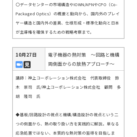
〇データセンターの市場構造やIOWN/APNやCPO（Co-
Packaged Optics）の概要と動向から、国内外のプレイ
ヤー構造と国内外の差異、仕様形成・標準化動向と日本
が主導権を確保するための戦略考察まで。
10月27日
電子機器の熱対策 ～回路と機構
両側面からの放熱アプローチ～
講師：神上コーポレーション株式会社 代表取締役 鈴
木 崇司 氏/神上コーポレーション株式会社 顧問 多
胡 隆司 氏
◆基板/回路設計の視点と機構/構造設計の視点という二
つの側面から、熱の取り扱い方を実践的に解説。単なる
応急処置ではない、本質的な熱対策の習得を目指しま