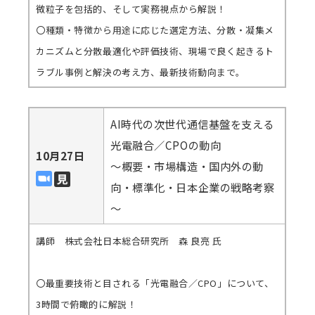
微粒子を包括的、そして実務視点から解説！
〇種類・特徴から用途に応じた選定方法、分散・凝集メ
カニズムと分散最適化や評価技術、現場で良く起きるト
ラブル事例と解決の考え方、最新技術動向まで。
AI時代の次世代通信基盤を支える
光電融合／CPOの動向
10月27日
～概要・市場構造・国内外の動
向・標準化・日本企業の戦略考察
～
講師 株式会社日本総合研究所 森 良亮 氏
〇最重要技術と目される「光電融合／CPO」について、
3時間で俯瞰的に解説！