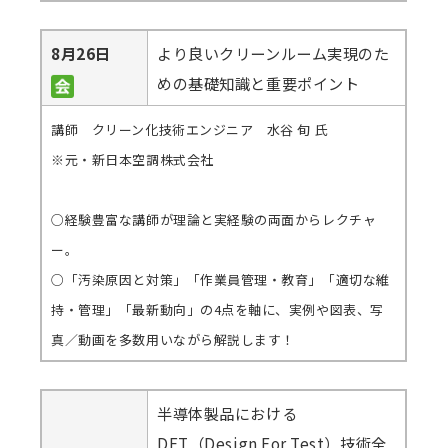
8月26日
より良いクリーンルーム実現のた
めの基礎知識と重要ポイント
講師 クリーン化技術エンジニア 水谷 旬 氏
※元・新日本空調株式会社
○経験豊富な講師が理論と実経験の両面からレクチャ
ー。
○「汚染原因と対策」「作業員管理・教育」「適切な維
持・管理」「最新動向」の4点を軸に、実例や図表、写
真／動画を多数用いながら解説します！
半導体製品における
DFT（Design For Test）技術全