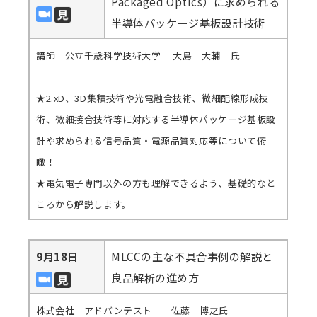
Packaged Optics）に求められる
半導体パッケージ基板設計技術
講師 公立千歳科学技術大学 大島 大輔 氏
★2.xD、3D集積技術や光電融合技術、微細配線形成技
術、微細接合技術等に対応する半導体パッケージ基板設
計や求められる信号品質・電源品質対応等について俯
瞰！
★電気電子専門以外の方も理解できるよう、基礎的なと
ころから解説します。
9月18日
MLCCの主な不具合事例の解説と
良品解析の進め方
株式会社 アドバンテスト 佐藤 博之氏