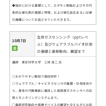
◆設計における基礎として，エポキシ樹脂およびその代
表的な硬化剤の種類と特徴，および硬化反応あるいは硬
化機構についてお話させていただきます。
生体ガスセンシング（pptレベ
10月7日
ル）及びウェアラブルバイオ計測
の基礎と最新動向、展望まで
講師 東京科学大学 三林 浩二 氏
○わかりやすい解説で毎回好評！
○ウェアラブル／キャビタスセンサの基礎・計測技術か
ら、身体の代謝機能に着目した高感度ガスセンサへの応
用とモニタリングシステムまで。
○最新研究動向や医療デバイスの展望も交えながらお話