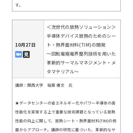
す。
＜次世代の放熱ソリューション＞
半導体デバイス放熱のためのシー
10月27日
ト・熱界面材料(TIM)の開発
～回転電極電界整列技術を用いた
革新的サーマルマネジメント・メ
タマテリアル～
講師：関西大学 稲葉 優文 氏
★データセンターの省エネルギー化やパワー半導体の高
性能化を実現する上で重要な技術課題となっている放熱
性能の向上に関して、放熱シート・熱界面材料(TIM)の側
面からアプローチ。講師の研究に基づいた、革新的なサ