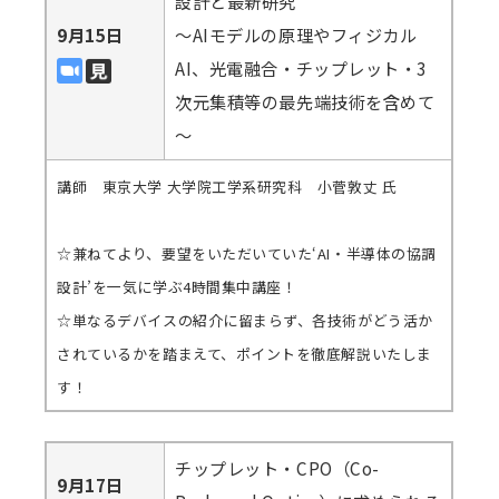
設計と最新研究
9月15日
～AIモデルの原理やフィジカル
AI、光電融合・チップレット・3
次元集積等の最先端技術を含めて
～
講師 東京大学 大学院工学系研究科 小菅敦丈 氏
☆兼ねてより、要望をいただいていた‘AI・半導体の協調
設計’を一気に学ぶ4時間集中講座！
☆単なるデバイスの紹介に留まらず、各技術がどう活か
されているかを踏まえて、ポイントを徹底解説いたしま
す！
チップレット・CPO（Co-
9月17日