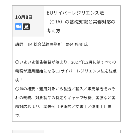
EUサイバーレジリエンス法
10月8日
（CRA）の基礎知識と実務対応の
考え方
講師 TMI総合法律事務所 野呂 悠登 氏
〇いよいよ報告義務が始まり、2027年12月にはすべての
義務が適用開始になるEUサイバーレジリエンス法を総点
検！
〇法の概要・適用対象から製造／輸入／販売業者それぞ
れの義務、対象製品の特定やギャップ分析、実装など実
務対応および、実装例（技術的／文書上／運用上）ま
で。