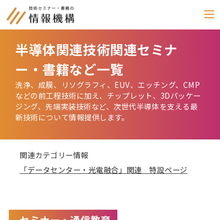
半導体関連技術関連セミナ
セミナー
ー・書籍など一覧
書籍
洗浄、成膜、リソグラフィ、EUV、エッチング、CMP
などの前工程技術に加え、チップレット、3Dパッケー
通信教育
ジング、先端実装技術など、次世代半導体を支える最
(テキスト郵送)
新技術について情報提供します。
e-ラーニング
関連カテゴリー情報
雑誌
「化学物質管理」
「データセンター・光電融合」関連 特設ページ
セミナーアーカイブ
動画配信・DVD
セミナー・通信教育
カテゴリー別