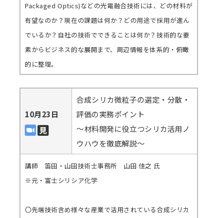
Packaged Optics)などの光電融合技術には、どの材料が
有望なのか？現在の課題は何か？どの用途で採用が進ん
でいるか？自社の技術でできることは何か？技術的な要
素からビジネス的な展開まで、周辺情報を体系的・俯瞰
的に整理。
合成シリカ微粒子の選定・分散・
10月23日
評価の実務ポイント
～材料開発に役立つシリカ活用ノ
ウハウを徹底解説～
講師 笛田・山田技術士事務所 山田 佳之 氏
※元・富士シリシア化学
〇先端技術含め様々な産業で活用されている合成シリカ