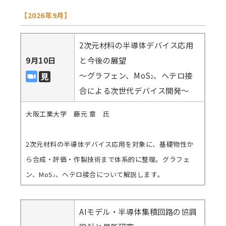
【2026年9月】
2次元材料の半導体デバイス応用
9月10日
と今後の展望
～グラフェン、MoS
、ヘテロ接
2
合による次世代デバイス開発～
大阪工業大学 藤元 章 氏
2次元材料の半導体デバイス応用を対象に、基礎物性か
ら合成・評価・作製技術まで体系的に整理。グラフェ
ン、MoS
、ヘテロ接合について解説します。
2
AIモデル・半導体集積回路の協調