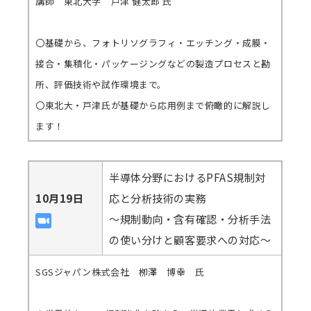
講師 東北大学 戸津 健太郎 氏
〇基礎から、フォトリソグラフィ・エッチング・成膜・
接合・集積化・パッケージングなどの製造プロセスと勘
所、評価技術や試作環境まで。
〇東北大・戸津氏が基礎から応用例まで俯瞰的に解説し
ます！
半導体分野におけるPFAS規制対
10月19日
応と分析技術の実務
～規制動向・含有確認・分析手法
の使い分けと顧客要求への対応～
SGSジャパン株式会社 栁澤 博幸 氏