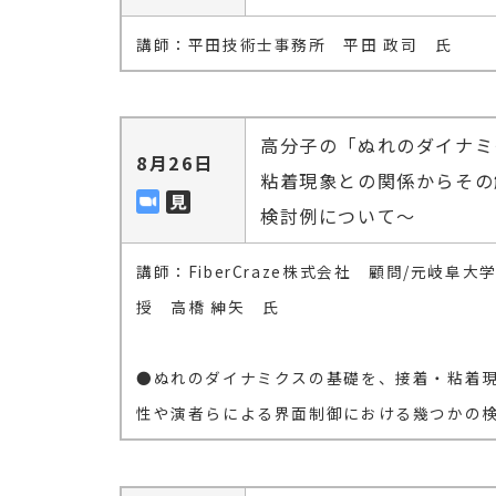
講師：平田技術士事務所 平田 政司 氏
高分子の「ぬれのダイナミ
8月26日
粘着現象との関係からその
検討例について～
講師：FiberCraze株式会社 顧問/元岐
授 高橋 紳矢 氏
●ぬれのダイナミクスの基礎を、接着・粘着
性や演者らによる界面制御における幾つかの