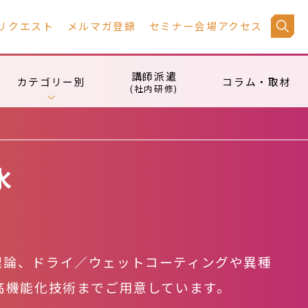
リクエスト
メルマガ登録
セミナー会場アクセス
講師派遣
カテゴリー別
コラム・取材
(社内研修)
水
理論、ドライ／ウェットコーティングや異種
高機能化技術までご用意しています。