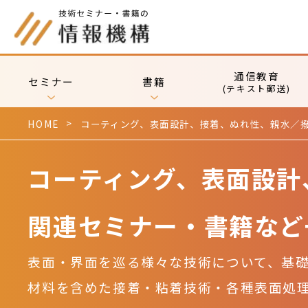
通信教育
セミナー
書籍
(テキスト郵送)
HOME
コーティング、表面設計、接着、ぬれ性、親水／
コーティング、表面設計
関連セミナー・書籍など
表面・界面を巡る様々な技術について、基
材料を含めた接着・粘着技術・各種表面処理