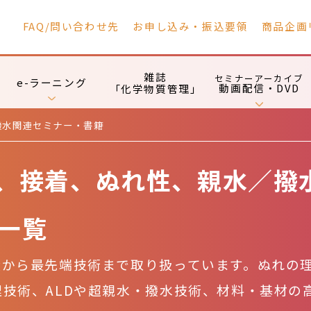
FAQ/問い合わせ先
お申し込み・振込要領
商品企画
雑誌
セミナーアーカイブ
e-ラーニング
動画配信・DVD
「化学物質管理」
撥水関連セミナー・書籍
、接着、ぬれ性、親水／撥
一覧
礎から最先端技術まで取り扱っています。ぬれの
技術、ALDや超親水・撥水技術、材料・基材の