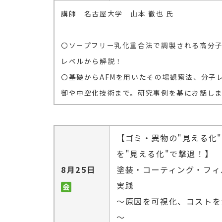
講師 名古屋大学 山本 徹也 氏
〇ソープフリー乳化重合法で調製される高分
レベルから解説！
〇基礎からAFMを用いたその場観察法、分子
御や中空化技術まで。研究事例を基にお話し
【ゴミ・異物の"見える化
を"見える化"で撃退！】
8月25日
塗装・コーティング・フィ
実践
～原因を可視化、コストを
～