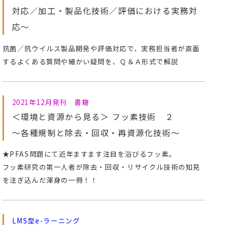
対応／加工・製品化技術／評価における実務対
応～
抗菌／抗ウイルス製品開発や評価対応で、実務担当者が直面
するよくある質問や細かい疑問を、Ｑ＆Ａ形式で解説
2021年12月発刊 書籍
＜環境と資源から見る＞ フッ素技術 ２
～各種規制と除去・回収・再資源化技術～
★PFAS問題にて近年ますます注目を浴びるフッ素。
フッ素研究の第一人者が除去・回収・リサイクル技術の知見
を注ぎ込んだ渾身の一冊！！
LMS型e-ラーニング