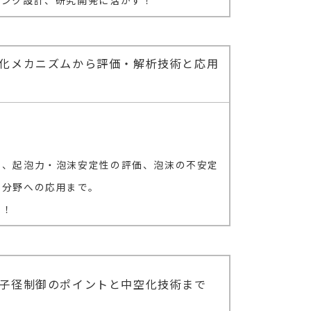
インク設計、研究開発に活かす！
化メカニズムから評価・解析技術と応用
ら、起泡力・泡沫安定性の評価、泡沫の不安定
な分野への応用まで。
す！
子径制御のポイントと中空化技術まで