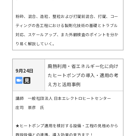
粉砕、混合、造粒、整粒および打錠前混合、打錠、コー
ティングの各工程における製剤化技術の基礎とトラブル
対応、スケールアップ、また外観検査のポイントを分か
り易く解説していく。
廃熱利用・省エネルギー化に向け
9月24日
たヒートポンプの導入・適用の考
え方と活用事例
講師 一般社団法人 日本エレクトロヒートセンター
庄司 崇彦 氏
★ヒートポンプ適用を検討する設備・工程の見極めから
既設設備との連携、導入効果の見方まで！