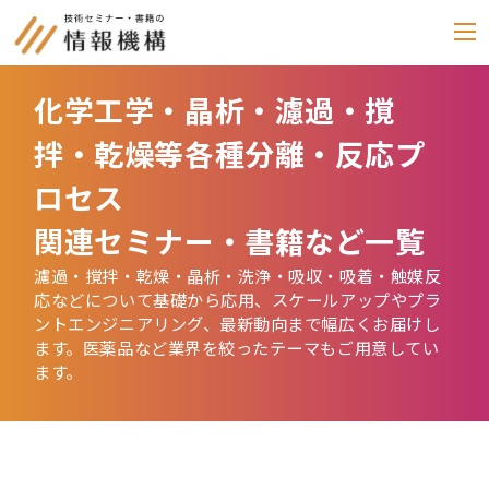
化学工学・晶析・濾過・撹
セミナー
拌・乾燥等各種分離・反応プ
書籍
ロセス
通信教育
関連セミナー・書籍など一覧
(テキスト郵送)
濾過・撹拌・乾燥・晶析・洗浄・吸収・吸着・触媒反
応などについて基礎から応用、スケールアップやプラ
e-ラーニング
ントエンジニアリング、最新動向まで幅広くお届けし
ます。医薬品など業界を絞ったテーマもご用意してい
雑誌
「化学物質管理」
ます。
セミナーアーカイブ
動画配信・DVD
カテゴリー別