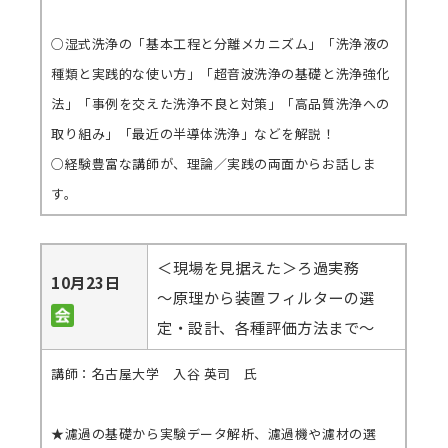
○湿式洗浄の「基本工程と分離メカニズム」「洗浄液の
種類と実践的な使い方」「超音波洗浄の基礎と洗浄強化
法」「事例を交えた洗浄不良と対策」「高品質洗浄への
取り組み」「最近の半導体洗浄」などを解説！
○経験豊富な講師が、理論／実践の両面からお話しま
す。
＜現場を見据えた＞ろ過実務
10月23日
～原理から装置フィルターの選
定・設計、各種評価方法まで～
講師：名古屋大学 入谷 英司 氏
★濾過の基礎から実験データ解析、濾過機や濾材の選