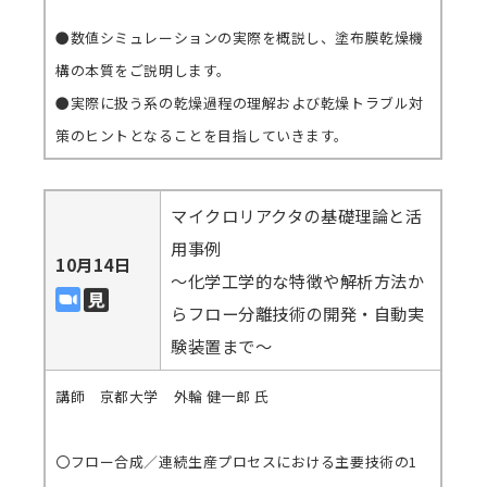
●数値シミュレーションの実際を概説し、塗布膜乾燥機
構の本質をご説明します。
●実際に扱う系の乾燥過程の理解および乾燥トラブル対
策のヒントとなることを目指していきます。
マイクロリアクタの基礎理論と活
用事例
10月14日
～化学工学的な特徴や解析方法か
らフロー分離技術の開発・自動実
験装置まで～
講師 京都大学 外輪 健一郎 氏
〇フロー合成／連続生産プロセスにおける主要技術の1