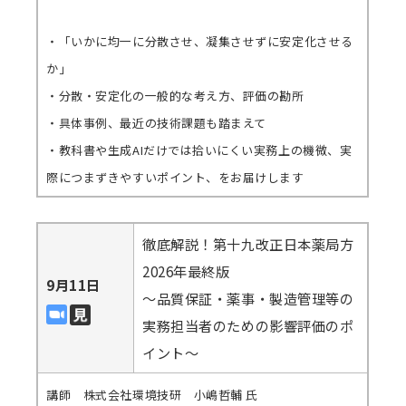
・「いかに均一に分散させ、凝集させずに安定化させる
か」
・分散・安定化の一般的な考え方、評価の勘所
・具体事例、最近の技術課題も踏まえて
・教科書や生成AIだけでは拾いにくい実務上の機微、実
際につまずきやすいポイント、をお届けします
徹底解説！第十九改正日本薬局方
2026年最終版
9月11日
～品質保証・薬事・製造管理等の
実務担当者のための影響評価のポ
イント～
講師 株式会社環境技研 小嶋哲輔 氏