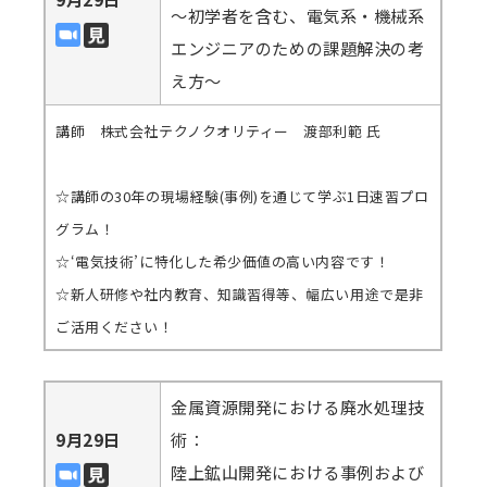
～初学者を含む、電気系・機械系
エンジニアのための課題解決の考
え方～
講師 株式会社テクノクオリティー 渡部利範 氏
☆講師の30年の現場経験(事例)を通じて学ぶ1日速習プロ
グラム！
☆‘電気技術’に特化した希少価値の高い内容です！
☆新人研修や社内教育、知識習得等、幅広い用途で是非
ご活用ください！
金属資源開発における廃水処理技
9月29日
術：
陸上鉱山開発における事例および