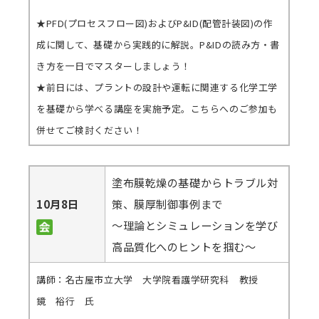
★PFD(プロセスフロー図)およびP&ID(配管計装図)の作
成に関して、基礎から実践的に解説。P&IDの読み方・書
き方を一日でマスターしましょう！
★前日には、プラントの設計や運転に関連する化学工学
を基礎から学べる講座を実施予定。こちらへのご参加も
併せてご検討ください！
塗布膜乾燥の基礎からトラブル対
10月8日
策、膜厚制御事例まで
～理論とシミュレーションを学び
高品質化へのヒントを掴む～
講師：名古屋市立大学 大学院看護学研究科 教授
鏡 裕行 氏