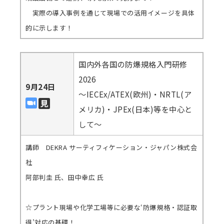
実際の導入事例を通じて現場での活用イメージを具体
的に示します！
国内外各国の防爆規格入門研修
2026
9月24日
～IECEx/ATEX(欧州)・NRTL(ア
メリカ)・JPEx(日本)等を中心と
して～
講師 DEKRA サーティフィケーション・ジャパン株式会
社
阿部判圭 氏、田中幸広 氏
☆プラント現場や化学工場等に必要な‘防爆規格・認証取
得’対応の基礎！