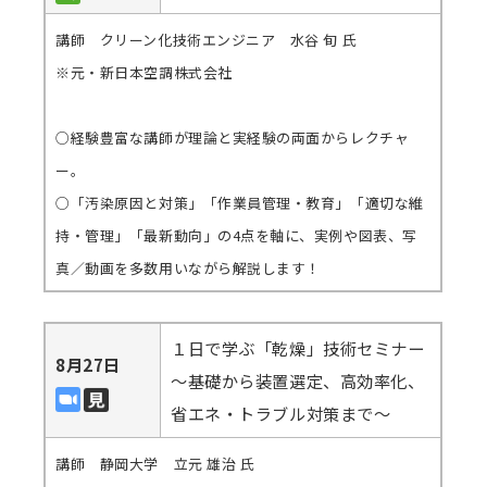
講師 クリーン化技術エンジニア 水谷 旬 氏
※元・新日本空調株式会社
○経験豊富な講師が理論と実経験の両面からレクチャ
ー。
○「汚染原因と対策」「作業員管理・教育」「適切な維
持・管理」「最新動向」の4点を軸に、実例や図表、写
真／動画を多数用いながら解説します！
１日で学ぶ「乾燥」技術セミナー
8月27日
～基礎から装置選定、高効率化、
省エネ・トラブル対策まで～
講師 静岡大学 立元 雄治 氏