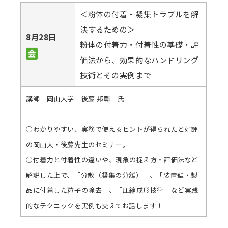
＜粉体の付着・凝集トラブルを解
決するための＞
8月28日
粉体の付着力・付着性の基礎・評
価法から、効果的なハンドリング
技術とその実例まで
講師 岡山大学 後藤 邦彰 氏
○わかりやすい、実務で使えるヒントが得られたと好評
の岡山大・後藤先生のセミナー。
○付着力と付着性の違いや、現象の捉え方・評価法など
解説した上で、「分散（凝集の分離）」、「装置壁・製
品に付着した粒子の除去」、「圧縮成形技術」など実践
的なテクニックを実例も交えてお話します！