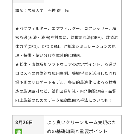
講師：広島大学 石神 徹 氏
★バグフィルター、エアフィルター、コアレッサー、精
密ろ過(固液・液液)を対象に、離散要素法(DEM)、数値流
体力学(CFD)、CFD-DEM、混相流シミュレーションの原
理・特徴・使い分けを体系的に解説。
★粉体・流体解析ソフトウェアの選定ポイント、ろ過プ
ロセスへの具体的な応用事例、機械学習を活用した流れ
場予測のサロゲートモデル、多目的最適化によるろ材構
造の最適設計など、試作回数削減・開発期間短縮・品質
向上最新のためのデータ駆動型開発手法についても！
8月26日
より良いクリーンルーム実現のた
めの基礎知識と重要ポイント