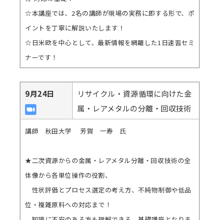
☆本講座では、2名の講師が現場の実務に即する形で、ポ
イントを丁寧に解説いたします！
☆日米欧を中心として、最新情報を網羅した1日速習セミ
ナーです！
9月24日
リサイクル・資源循環に向けた金
属・レアメタルの分離・回収技術
講師 秋田大学 芳賀 一寿 氏
★二次資源からの金属・レアメタル分離・回収技術の全
体像から各単位操作の役割、
性状評価とプロセス選定の考え方、不純物制御や低品
位・複雑原料への対応まで！
知識に不安のある方も理解できる、基礎講座となりま