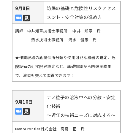
9月8日
防爆の基礎と危険性リスクアセス
メント・安全対策の進め方
講師 中井知章技術士事務所 中井 知章 氏
清水技術士事務所 清水 健康 氏
★作業現場の危険個所分類や使用可能な機器の選定、危
険設備の近接限界設定など、基礎知識から防爆実務ま
で、演習も交えて習得できます！
ナノ粒子の溶液中への分散・安定
9月10日
化技術
～近年の技術ニーズに対応する～
NanoFrontier株式会社 高島 正 氏