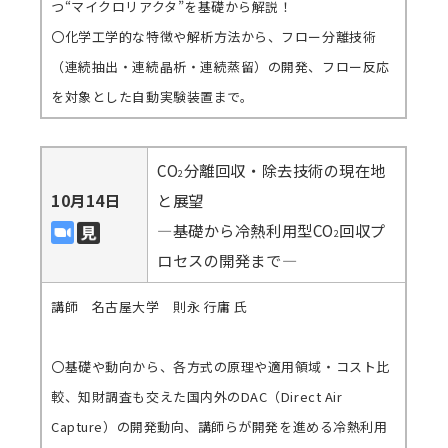
つ“マイクロリアクタ”を基礎から解説！
〇化学工学的な特徴や解析方法から、フロー分離技術
（連続抽出・連続晶析・連続蒸留）の開発、フロー反応
を対象とした自動実験装置まで。
CO
分離回収・除去技術の現在地
2
10月14日
と展望
―基礎から冷熱利用型CO
回収プ
2
ロセスの開発まで―
講師 名古屋大学 則永 行庸 氏
〇基礎や動向から、各方式の原理や適用領域・コスト比
較、知財調査も交えた国内外のDAC（Direct Air
Capture）の開発動向、講師らが開発を進める冷熱利用