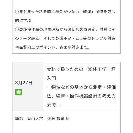
○まとまった話を聞く機会が少ない「乾燥」操作を包括
的に学ぶ！
○乾燥操作時の現象理解から適切な装置選定、試験とそ
のデータ評価、そして乾燥不足・ムラ等のトラブル対策
や品質向上のポイント、省エネ対応まで。
実務で扱うための「粉体工学」超
入門
8月27日
－物性などの基本から測定・評価
法、装置・操作機器設計の考え方
まで－
講師 岡山大学 後藤 邦彰 氏