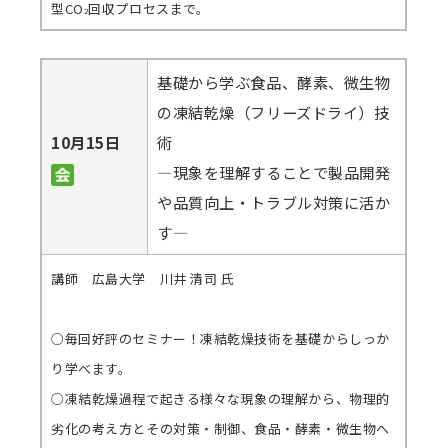
型CO
回収プロセスまで。
2
基礎から学ぶ食品、酵素、微生物
の凍結乾燥（フリーズドライ）技
10月15日
術
―現象を理解することで製品開発
や品質向上・トラブル対策に活か
す―
講師 広島大学 川井 清司 氏
○毎回好評のセミナー！凍結乾燥技術を基礎からしっか
り学べます。
○凍結乾燥過程で起きる様々な現象の理解から、物理的
劣化の考え方とその対策・制御、食品・酵素・微生物へ