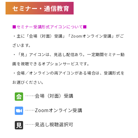
セミナー・通信教育
講師派遣
(社内研修)
■セミナー受講形式アイコンについて■
コラム・取材
・主に「会場（対面）受講」「Zoomオンライン受講」がご
ざいます。
FAQ/問い合わせ先
・「見」アイコンは、見逃し配信あり。一定期間セミナー動
お申し込み・振込要領
画を視聴できるオプションサービスです。
・会場／オンラインの両アイコンがある場合は、受講形式を
商品企画リクエスト
お選びください。
メルマガ登録
……会場（対面）受講
セミナー会場アクセス
……Zoomオンライン受講
……見逃し視聴選択可