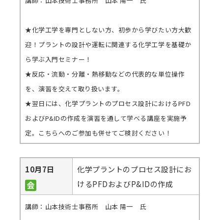
講師：山本技術士事務所 山本 陽一 氏
★化学工学を専門としない方、初歩から学びたい方大歓
迎！プラントの設計や運転に関連する化学工学を基礎か
ら学ぶ入門セミナー！
★反応・流動・分離・熱移動などの代表的な単位操作
を、演習を交えて取り扱います。
★翌日には、化学プラントのプロセス設計におけるPFD
およびP&IDの作成を演習を通して学べる講座を実施予
定。こちらへのご参加も併せてご検討ください！
10月7日
化学プラントのプロセス設計にお
けるPFDおよびP&IDの作成
講師：山本技術士事務所 山本 陽一 氏