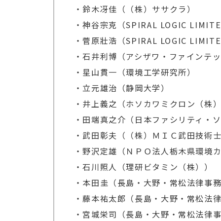
・鈴木冴佳（（株）ササクラ）
・神谷宗克（SPIRAL LOGIC LIMIT
・菅原壯浩（SPIRAL LOGIC LIMIT
・石井利博（アシザワ・ファインテ
・星山貫一（環境工学研究所）
・立元雄治（静岡大学）
・井上義之（ホソカワミクロン（株
・田端真之介（日本ファシリティ・
・武田彰夫（（株）ＭＩＣ武田技術
・野沢定雄（ＮＰＯ法人栃木県環境
・石川照人（理研ビタミン（株））
・本田圭（長島・大野・常松法律事
・藤本祐太郎（長島・大野・常松法
・宮城栄司（長島・大野・常松法律