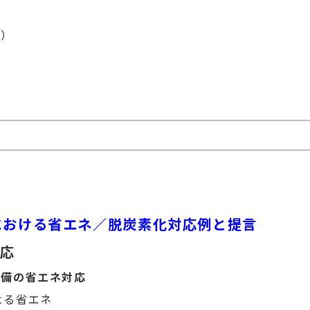
））
における省エネ／脱炭素化対応例と提言
対応
設備の省エネ対応
よる省エネ