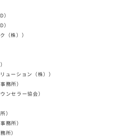
ED）
ED）
ック（株））
））
ソリューション（株））
士事務所）
カウンセラー協会）
務所）
律事務所）
事務所）