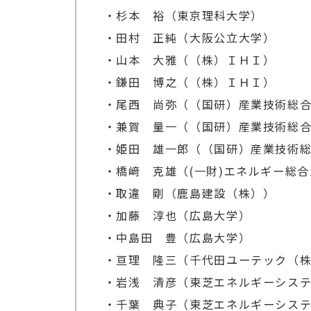
・杉本 裕（東京理科大学）
・田村 正純（大阪公立大学）
・山本 大雅（（株）ＩＨＩ）
・鎌田 博之（（株）ＩＨＩ）
・尾西 尚弥（（国研）産業技術総
・兼賀 量一（（国研）産業技術総
・姫田 雄一郎（（国研）産業技術
・橋﨑 克雄（(一財)エネルギー総
・取違 剛（鹿島建設（株））
・加藤 淳也（広島大学）
・中島田 豊（広島大学）
・亘理 隆三（千代田ユーテック（
・岩浅 清彦（東芝エネルギーシス
・千葉 典子（東芝エネルギーシス