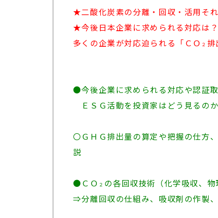
★二酸化炭素の分離・回収・活用そ
★今後日本企業に求められる対応は
多くの企業が対応迫られる「ＣＯ
排
２
●今後企業に求められる対応や認証
ＥＳＧ活動を投資家はどう見るのか
〇ＧＨＧ排出量の算定や把握の仕方
説
●ＣＯ
の各回収技術（化学吸収、物
２
⇒分離回収の仕組み、吸収剤の作製