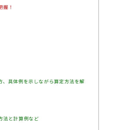
把握！
、
方、具体例を示しながら算定方法を解
方法と計算例など