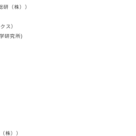
ク総研（株））
）
ックス）
学研究所)
ム（株））