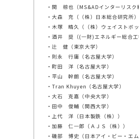
・関 椋也（MS&ADインターリス
・大森 充（（株）日本総合研究所
・木塚 晴久（（株）ウェイストボ
・酒井 奨（(一財)エネルギー総合工
・辻 健（東京大学）
・則永 行庸（名古屋大学）
・町田 洋（名古屋大学）
・平山 幹朗（名古屋大学）
・Tran Khuyen（名古屋大学）
・大石 克嘉（中央大学）
・田中 俊輔（関西大学）
・上代 洋（日本製鉄（株））
・加藤 仁一郎（ＡＪＳ（株））
・磯部 博史（日本アイ・ビー・エ