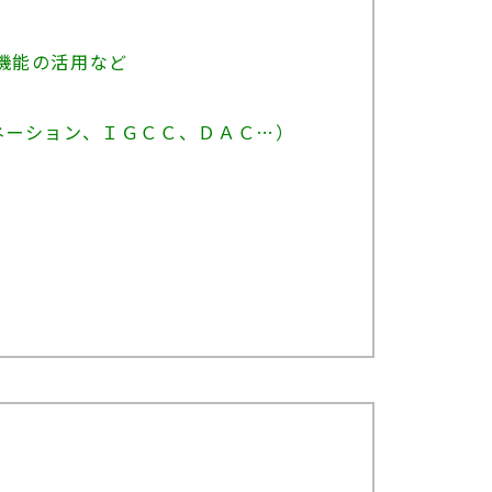
機能の活用など
ネーション、ＩＧＣＣ、ＤＡＣ…）