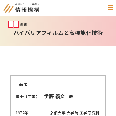
セミナー
ハイバリアフィルムと高機能化技術
書籍
通信教育
(テキスト郵送)
e-ラーニング
雑誌
著者
「化学物質管理」
伊藤 義文
博士（工学）
著
セミナーアーカイブ
動画配信・DVD
1972年 京都大学 大学院 工学研究科
カテゴリー別