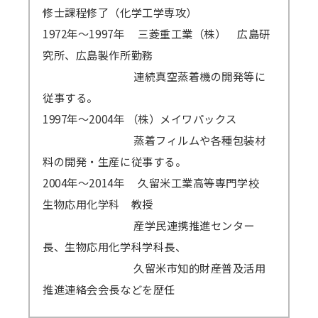
修士課程修了（化学工学専攻）
講師派遣
1972年～1997年 三菱重工業（株） 広島研
(社内研修)
究所、広島製作所勤務
連続真空蒸着機の開発等に
コラム・取材
従事する。
FAQ/問い合わせ先
1997年～2004年 （株）メイワパックス
蒸着フィルムや各種包装材
お申し込み・振込要領
料の開発・生産に従事する。
商品企画リクエスト
2004年～2014年 久留米工業高等専門学校
生物応用化学科 教授
メルマガ登録
産学民連携推進センター
セミナー会場アクセス
長、生物応用化学科学科長、
久留米市知的財産普及活用
推進連絡会会長などを歴任