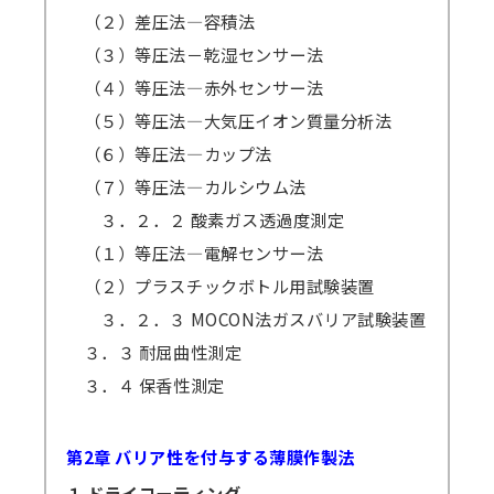
（２）差圧法―容積法
（３）等圧法－乾湿センサー法
（４）等圧法―赤外センサー法
（５）等圧法―大気圧イオン質量分析法
（６）等圧法―カップ法
（７）等圧法―カルシウム法
３．２．２ 酸素ガス透過度測定
（１）等圧法―電解センサー法
（２）プラスチックボトル用試験装置
３．２．３ MOCON法ガスバリア試験装置
３．３ 耐屈曲性測定
３．４ 保香性測定
第2章 バリア性を付与する薄膜作製法
１ ドライコーティング