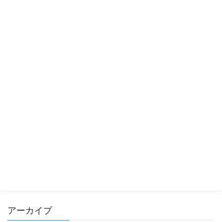
第10回_気になるアメリカの州法 その２：カリフォ
ルニア州法（続き）
2026年5月8日
カテゴリー
TKK_QA集
TKK_コラム
化学物質 －point of view－
月刊 化学物質管理 QA
月刊 化学物質管理 コラム
編集部
アーカイブ