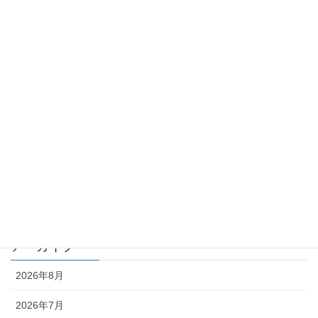
カテゴリー
TKK_QA集
TKK_コラム
化学物質 －point of view－
月刊 化学物質管理 QA
月刊 化学物質管理 コラム
編集部
アーカイブ
2026年8月
2026年7月