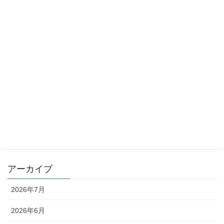
カテゴリー
TKK_QA集
TKK_コラム
化学物質 －point of view－
月刊 化学物質管理 QA
月刊 化学物質管理 コラム
編集部
アーカイブ
2026年7月
2026年6月