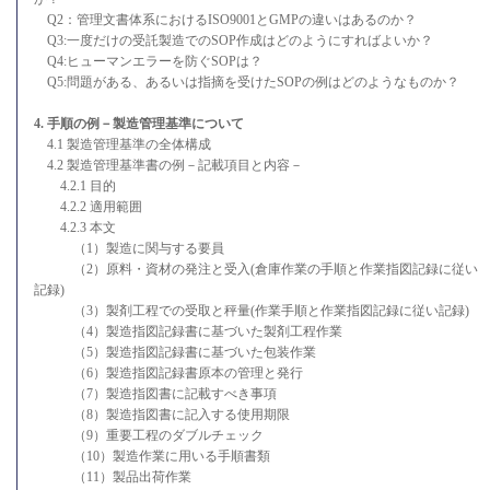
Q2：管理文書体系におけるISO9001とGMPの違いはあるのか？
Q3:一度だけの受託製造でのSOP作成はどのようにすればよいか？
Q4:ヒューマンエラーを防ぐSOPは？
Q5:問題がある、あるいは指摘を受けたSOPの例はどのようなものか？
4. 手順の例－製造管理基準について
4.1 製造管理基準の全体構成
4.2 製造管理基準書の例－記載項目と内容－
4.2.1 目的
4.2.2 適用範囲
4.2.3 本文
（1）製造に関与する要員
（2）原料・資材の発注と受入(倉庫作業の手順と作業指図記録に従い
記録)
（3）製剤工程での受取と秤量(作業手順と作業指図記録に従い記録)
（4）製造指図記録書に基づいた製剤工程作業
（5）製造指図記録書に基づいた包装作業
（6）製造指図記録書原本の管理と発行
（7）製造指図書に記載すべき事項
（8）製造指図書に記入する使用期限
（9）重要工程のダブルチェック
（10）製造作業に用いる手順書類
（11）製品出荷作業