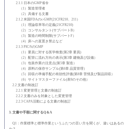
2.1.1 日本のGMP省令
（1）製造管理者
（2）具備する文書
2.1.2 米国FDAのc-GMP(21CFR210、211）
（1）理論収率等の定義(21CFR210)
（2）コンサルタント(サブパートB）
（3）製造の時間制限(サブパートF）
（4）床への直置き禁止など
2.1.3 PIC/SのGMP
（1）要員に対する医学検査(第2章 要員)
（2）配管に流れ方向の表示(第3章 建物及び設備）
（3）包装作業の注意点(第5章 製造）
（4）原料の保存サンプル(第6章 品質管理）
（5）回収の準備手配の有効性評価(第8章 苦情及び製品回収）
（6）サイトマスターファイル(表9のその他）
2.2 文書の制改訂
2.2.1 変更管理と文書の制改訂
2.2.2 文書のみを対象とした変更管理
2.2.3 CAPA活動による文書の制改訂
3. 文書や手順に関するQ＆A
Q1：作業標準と標準作業というふたつの言い方を聞くが、違いはあるの
か？