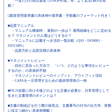
「一度だけの受託製造でのSOP作成」等、よくあるQ&Aを収
載！
□製造管理基準書の具体例や基準書・手順書のフォーマット付き！
■品質マニュアル
・マニュアル構築時： 最初の一歩は？ 適用組織をどこに定める
か？ マネジメントの人選はどうするか？
・マニュアルに記載すべき項目一覧比較（Q10・ISO9001・
ISO13485）
・品質方針と品質目標の具体例
■マネジメントレビュー
・自社に見合った方法で、「いつ、どのような事項をレビュー
するのか」の具体的手順
・マネジメントレビューのインプット、アウトプット項目
・CAPAを一元管理するための進捗管理表の一例
■PIC/S加盟に向け今後どのような文書が必要か、日常管理として
生きた文書管理のポイントは？
■文書の制改訂を行う際の留意点、文書番号の付与の仕方等、実務
に役立つ細かい具体例満載！