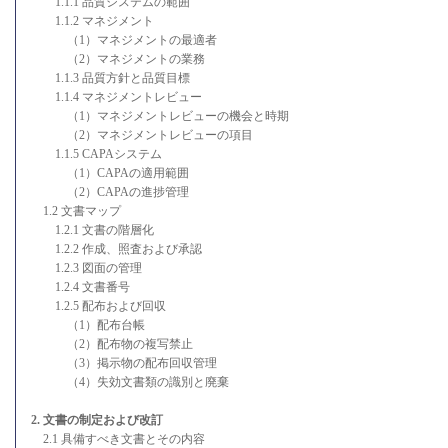
1.1.1 品質システムの範囲
1.1.2 マネジメント
（1）マネジメントの最適者
（2）マネジメントの業務
1.1.3 品質方針と品質目標
1.1.4 マネジメントレビュー
（1）マネジメントレビューの機会と時期
（2）マネジメントレビューの項目
1.1.5 CAPAシステム
（1）CAPAの適用範囲
（2）CAPAの進捗管理
1.2 文書マップ
1.2.1 文書の階層化
1.2.2 作成、照査および承認
1.2.3 図面の管理
1.2.4 文書番号
1.2.5 配布および回収
（1）配布台帳
（2）配布物の複写禁止
（3）掲示物の配布回収管理
（4）失効文書類の識別と廃棄
2. 文書の制定および改訂
2.1 具備すべき文書とその内容