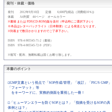
発刊・体裁・価格
発刊 2012年9月10日 定価 6,600円(税込（消費税10％))
体裁 A4判変 44ページ オールカラー
※書籍 または PDF(CD-ROM)版を送付（申込時にご選択下さい）
※本品はレターパックライト（日本郵便）による発送となります。
※到着まで数日かかりますのでご了承下さい。
ISBN 978-4-905545-71-2（書籍）
ISBN 978-4-905545-72-9（PDF）
※複写・配布、無断転載は固くお断り致します。
本書のポイント
□GMP文書という視点で「SOP作成/管理」「改訂」「PIC/S GMP」
「フォーマット」等
をキーワードに、実務的側面を重視した一冊！
□「ヒューマンエラーを防ぐSOPとは？」「指摘を受けるSOPの具
体例とは？」