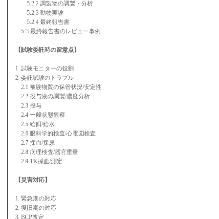
5.2.2 調製物の調製・分析
5.2.3 動物実験
5.2.4 最終報告書
5-3 最終報告書のレビュー事例
【試験委託時の留意点】
1. 試験モニターの役割
2. 委託試験のトラブル
2.1 被験物質の保管状況/安定性
2.2 投与液の調製/濃度分析
2.3 投与
2.4 一般状態観察
2.5 給餌/給水
2.6 眼科学的検査/心電図検査
2.7 採血/採尿
2.8 病理検査/器官重量
2.9 TK採血/測定
【災害対応】
1. 緊急期の対応
2. 復旧期の対応
3. BCP改定