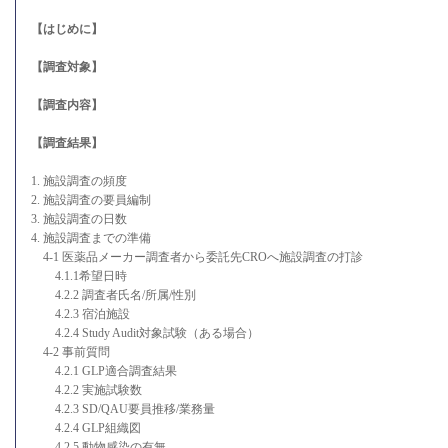
【はじめに】
【調査対象】
【調査内容】
【調査結果】
1. 施設調査の頻度
2. 施設調査の要員編制
3. 施設調査の日数
4. 施設調査までの準備
4-1 医薬品メーカー調査者から委託先CROへ施設調査の打診
4.1.1希望日時
4.2.2 調査者氏名/所属/性別
4.2.3 宿泊施設
4.2.4 Study Audit対象試験（ある場合）
4-2 事前質問
4.2.1 GLP適合調査結果
4.2.2 実施試験数
4.2.3 SD/QAU要員推移/業務量
4.2.4 GLP組織図
4.2.5 動物感染の有無