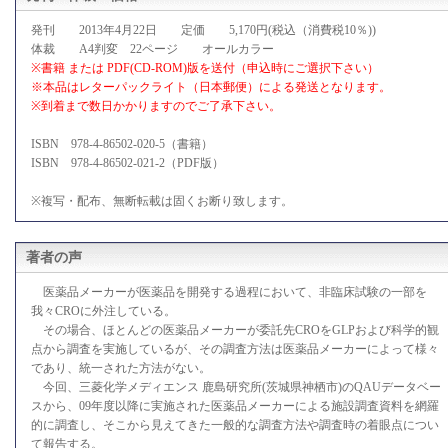
発刊 2013年4月22日 定価 5,170円(税込（消費税10％))
体裁 A4判変 22ページ オールカラー
※書籍 または PDF(CD-ROM)版を送付（申込時にご選択下さい）
※本品はレターパックライト（日本郵便）による発送となります。
※到着まで数日かかりますのでご了承下さい。
ISBN 978-4-86502-020-5（書籍）
ISBN 978-4-86502-021-2（PDF版）
※複写・配布、無断転載は固くお断り致します。
著者の声
医薬品メーカーが医薬品を開発する過程において、非臨床試験の一部を
我々CROに外注している。
その場合、ほとんどの医薬品メーカーが委託先CROをGLPおよび科学的観
点から調査を実施しているが、その調査方法は医薬品メーカーによって様々
であり、統一された方法がない。
今回、三菱化学メディエンス 鹿島研究所(茨城県神栖市)のQAUデータベー
スから、09年度以降に実施された医薬品メーカーによる施設調査資料を網羅
的に調査し、そこから見えてきた一般的な調査方法や調査時の着眼点につい
て報告する。