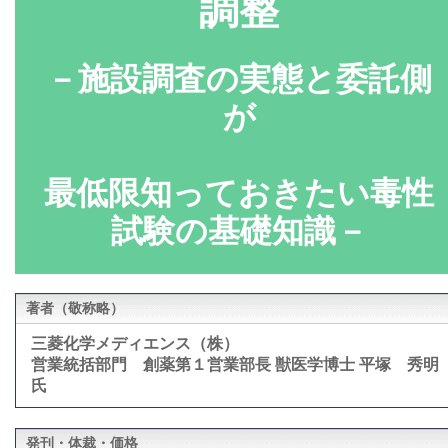
調整
－施設調査の実態と委託側
が
最低限知っておきたい毒性
試験の基礎知識－
著者（敬称略）
三菱化学メディエンス（株）
営業統括部門 創薬第１営業部長 獣医学博士 平塚 秀明
氏
発刊・体裁・価格