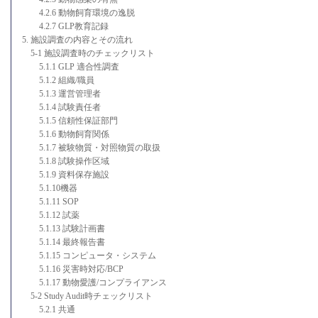
4.2.6 動物飼育環境の逸脱
4.2.7 GLP教育記録
5. 施設調査の内容とその流れ
5-1 施設調査時のチェックリスト
5.1.1 GLP 適合性調査
5.1.2 組織/職員
5.1.3 運営管理者
5.1.4 試験責任者
5.1.5 信頼性保証部門
5.1.6 動物飼育関係
5.1.7 被験物質・対照物質の取扱
5.1.8 試験操作区域
5.1.9 資料保存施設
5.1.10機器
5.1.11 SOP
5.1.12 試薬
5.1.13 試験計画書
5.1.14 最終報告書
5.1.15 コンピュータ・システム
5.1.16 災害時対応/BCP
5.1.17 動物愛護/コンプライアンス
5-2 Study Audit時チェックリスト
5.2.1 共通