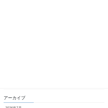
ルニア州法（続き）
2026年5月8日
カテゴリー
TKK_QA集
TKK_コラム
化学物質 －point of view－
月刊 化学物質管理 QA
月刊 化学物質管理 コラム
編集部
アーカイブ
2026年7月