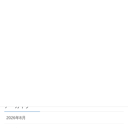
カテゴリー
TKK_QA集
TKK_コラム
化学物質 －point of view－
月刊 化学物質管理 QA
月刊 化学物質管理 コラム
編集部
アーカイブ
2026年8月