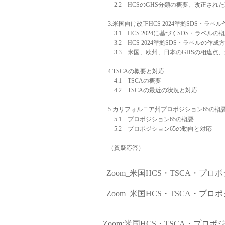
2.2 HCSのGHS分類の概要、改正されたHC
3.米国向け改正HCS 2024準拠SDS・ラベ
3.1 HCS 2024に基づくSDS・ラベルの
3.2 HCS 2024準拠SDS・ラベルの作
3.3 米国、欧州、日本のGHSの相違点、
4.TSCAの概要と対応
4.1 TSCAの概要
4.2 TSCAの最近の状況と対応
5.カリフォルニア州プロポジション65の概
5.1 プロポジション65の概要
5.2 プロポジション65の動向と対応
（質疑応答）
Zoom_米国HCS・TSCA・プロ
Zoom_米国HCS・TSCA・プロ
Zoom:米国HCS・TSCA・プロポジシ