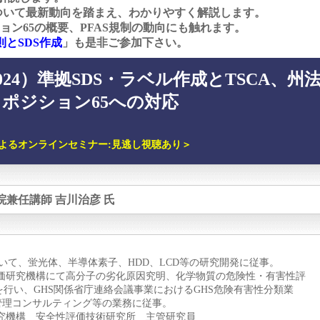
ついて最新動向を踏まえ、わかりやすく解説します。
ョン65の概要、PFAS規制の動向にも触れます。
則とSDS作成
」も是非ご参加下さい。
2024）準拠SDS・ラベル作成とTSCA、州
ポジション65への対応
によるオンラインセミナー:見逃し視聴あり＞
院兼任講師 吉川治彦 氏
おいて、蛍光体、半導体素子、HDD、LCD等の研究開発に従事。
質評価研究機構にて高分子の劣化原因究明、化学物質の危険性・有害性評
行い、GHS関係省庁連絡会議事業におけるGHS危険有害性分類業
管理コンサルティング等の業務に従事。
価研究機構 安全性評価技術研究所 主管研究員