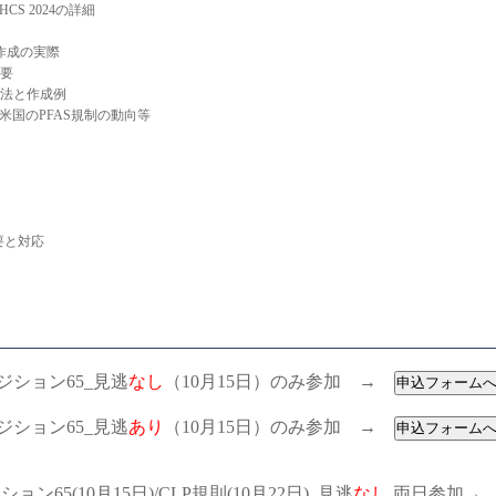
S 2024の詳細
ル作成の実際
概要
成方法と作成例
米国のPFAS規制の動向等
要と対応
ポジション65_見逃
なし
（10月15日）のみ参加 →
ポジション65_見逃
あり
（10月15日）のみ参加 →
ョン65(10月15日)/CLP規則(10月22日)_見逃
なし
両日参加