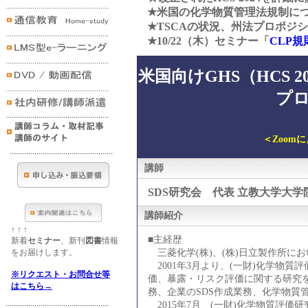
★米国の化学物質管理法規制に
★TSCAの状況、州法プロポジシ
★10/22（木）セミナー「
CLP規
米国向けGHS（HCS 
プロ
＜Zoom
講師
SDS研究会 代表 立教大学大学
講師紹介
↑ ↑ ↑
■主経歴
新着
セミナー
、新刊
図書
情報
をお届けします。
三菱化学(株)、(株)日立製作所に
2001年3月より、(一財)化学物
※リクエスト・お問合せ等
価、暴露・リスク評価に関する研究を
はこちら→
務、企業のSDS作成業務、化学物質
2015年7月 (一財)化学物質評