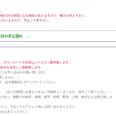
。
い。
他の方の迷惑となる場合がありますので、極力お控え下さい。
ざいますので、予めご了承下さい。
当日の主な流れ →
す。ダウンロード方法等はメールでご案内致します。
～前日を目安にご連絡致します。
までにお申し込みをお願い致します。
致しません。）
す。必ず期限内にダウンロードください。
す。（全ての質問にお答えできない可能性もございます。何卒ご了承ください。）
物であり、無断での録音・録画・複写・転載・配布・上映・販売などは禁止致しま
したら、下記メールアドレス宛にお問い合わせください。
o.co.jpを入れてください）