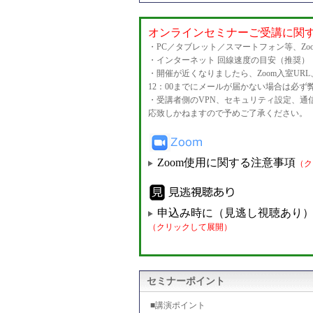
オンラインセミナーご受講に関
・PC／タブレット／スマートフォン等、Z
・インターネット 回線速度の目安（推奨） 下
・開催が近くなりましたら、Zoom入室U
12：00までにメールが届かない場合は必
・受講者側のVPN、セキュリティ設定、
応致しかねますので予めご了承ください。
Zoom使用に関する注意事項
（ク
申込み時に（見逃し視聴あり
（クリックして展開）
セミナーポイント
■講演ポイント