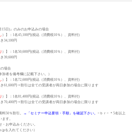
0月15日)』のみのお申込みの場合
し
）】：1名45,100円(税込（消費税10％）、資料付)
4,100円
り
）】：1名50,600円(税込（消費税10％）、資料付)
9,600円
みの場合
参加者を備考欄に記載下さい。）
し
）】：1名72,600円(税込（消費税10％）、資料付)
61,600円⇒割引は全ての受講者が両日参加の場合に限ります
り
）】：1名81,400円(税込（消費税10％）、資料付)
70,400円⇒割引は全ての受講者が両日参加の場合に限ります
料50％割引。
→「セミナー申込要領・手順」を確認下さい。
<ｂｒ> ＊
5名以上
います。
せ・お申込みください。
ko.co.jpを入れてください）