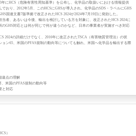
83年にHCS（危険有害性周知基準）を公布し、化学品の取扱いにおける情報提供
おり、2012年5月、このHCSにGHSが導入され、化学品のSDS・ラベルにGHS
国連文書7版準拠で改正されたHCS 2024が2024年7月19日に発効した。
者、あるいは今後、輸出を検討している方を対象に、改正されたHCS 2024に
州のGHS対応とは何が同じで何が違うのかなど、日本の事業者が実施すべき対応
S 2024の詳細だけでなく、2016年に改正されたTSCA（有害物質管理法）の状
ョン65、米国のPFAS規制の動向等についても触れ、米国へ化学品を輸出する際
の相違点の理解
概要、米国のPFAS規制の動向等
要と対応
HCS）