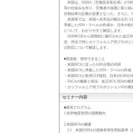
米国は、OSHA（労働安全衛生局）が19
等の仕組みを作り、労働者の保護に取り組んで
分類結果の記載が必要となった。さらに、GHS
本講座では、米国へ化学品の輸出を行う担当
準拠したSDS・ラベルの作成や、日本や欧
について、わかりやすく解説します。
2026年5月から段階的に施行された改正HC
況、州法で特にカリフォルニア州プロポジシ
の対応について解説します。
■受講後、習得できること
・米国HCSに従ったGHS分類の内容
・米国HCSに準拠したSDS・ラベルの作成
・米国HCSと欧州CLP規則、日本のGHS
・TSCAの概要と状況、改正HCS 2024の
・カリフォルニア州プロポジション65の概
セミナー内容
■講演プログラム
1.化学物質管理の国際動向
2.米国HCSの概要
2.1 米国OSHAの危険有害性周知基準（