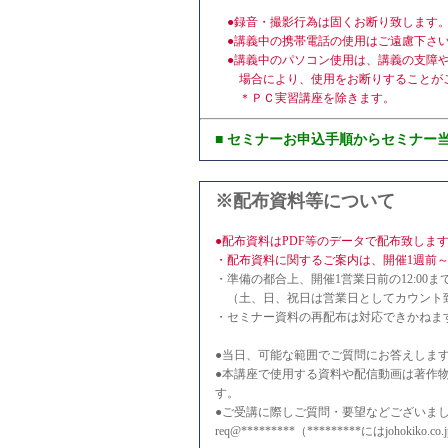
●録音・撮影行為は固くお断り致します
●講義中の携帯電話の使用はご遠慮下さ
●講義中のパソコン使用は、講義の支障や
場合により、使用をお断りすることがご
＊ＰＣ実習講座を除きます。
■ セミナーお申込手順からセミナー
※配布資料等について
●配布資料はPDF等のデータで配布致しま
・配布資料に関するご案内は、開催1週前
・準備の都合上、開催1営業日前の12:00
（土、日、祝日は営業日としてカウント
・セミナー資料の再配布は対応できかねま
●当日、可能な範囲でご質問にお答えしま
●本講座で使用する資料や配信動画は著作
す。
●ご受講に際しご質問・要望などございま
req@*********（*********にはjohokik