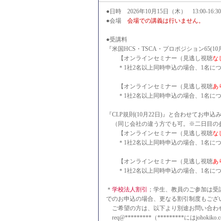
●日時 2026年10月15日（木） 13:00-16:30
●会場
会場での講義は行いません。
●受講料
『米国HCS・TSCA・プロポジション65(1
【オンラインセミナー（見逃し視聴
な
＊1社2名以上同時申込の場合、1名につき3
【オンラインセミナー（見逃し視聴
あ
＊1社2名以上同時申込の場合、1名につき3
『CLP規則(10月22日)』と合わせてお申込
（同じ会社の違う方でも可。※二日目の
【オンラインセミナー（見逃し視聴
な
＊1社2名以上同時申込の場合、1名につき
【オンラインセミナー（見逃し視聴
あ
＊1社2名以上同時申込の場合、1名につき
＊
学校法人割引
；学生、教員のご参加は受講
でのお申込の場合
、更なる割引制度もござ
ご希望の方は、以下より別途お問い合わ
req@*********（*********にはjohoki