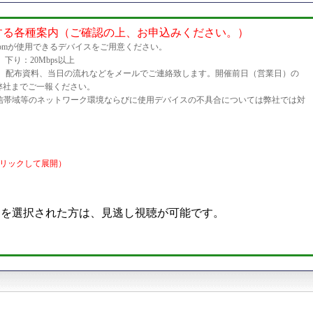
する各種案内（ご確認の上、お申込みください。）
oomが使用できるデバイスをご用意ください。
り：20Mbps以上
RL、配布資料、当日の流れなどをメールでご連絡致します。開催前日（営業日）の
ず弊社までご一報ください。
通信帯域等のネットワーク環境ならびに使用デバイスの不具合については弊社では対
リックして展開）
）を選択された方は、見逃し視聴が可能です。