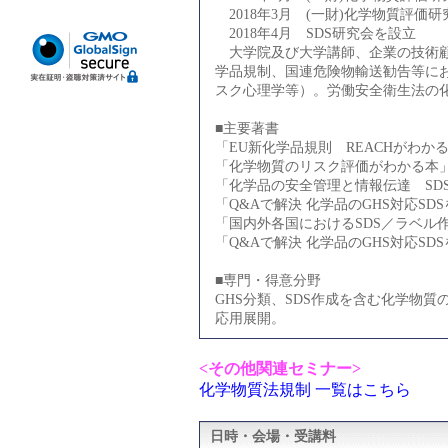
2018年3月 (一財)化学物質評価
2018年4月 SDS研究会を設立
大学院及び大学講師、企業の技術顧問
学品規制、国連危険物輸送勧告等に
スク心理学等）。労働安全衛生法の
■主要著書
「EU新化学品規則 REACHがわかる
「化学物質のリスク評価がわかる本」（
「化学品の安全管理と情報伝達 SDS
「Q&Aで解決 化学品のGHS対応SDS
「国内外各国におけるSDS／ラベル作成
「Q&Aで解決 化学品のGHS対応SDS
■専門・得意分野
GHS分類、SDS作成を含む化学物
応用展開。
<その他関連セミナー>
化学物質法規制 一覧はこちら
日時・会場・受講料