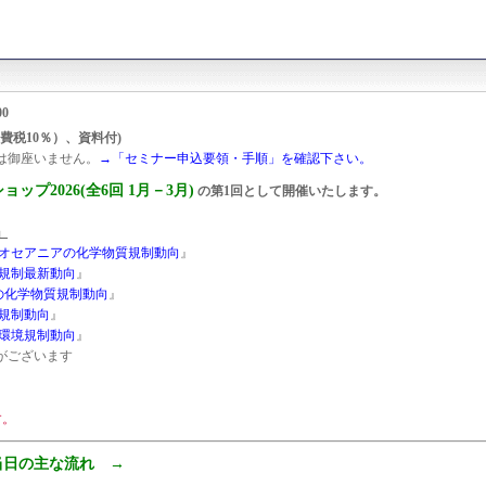
0
費税10％）、資料付)
は御座いません。
→「セミナー申込要領・手順」を確認下さい。
プ2026(全6回 1月－3月)
の第1回として開催いたします。
』
オセアニアの化学物質規制動向
』
規制最新動向
』
の化学物質規制動向
』
規制動向
』
環境規制動向
』
ございます
。
す。
当日の主な流れ →