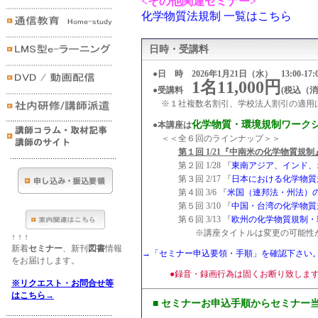
<その他関連セミナー>
化学物質法規制 一覧はこちら
日時・受講料
●日 時 2026年1月21日（水） 13:00-17:0
1名11,000円
●受講料
(税込（消
※１社複数名割引、学校法人割引の適用
化学物質・環境規制ワークショッ
●本講座は
＜＜全６回のラインナップ＞＞
第１回 1/21『中南米の化学物質規制
第２回 1/28 『
東南アジア、インド、
第３回 2/17 『
日本における化学物質
第４回 3/6 『
米国（連邦法・州法）
第５回 3/10 『
中国・台湾の化学物質
第６回 3/13 『
欧州の化学物質規制・
※講座タイトルは変更の可能性が
↑ ↑ ↑
新着
セミナー
、新刊
図書
情報
→「セミナー申込要領・手順」を確認下さい
をお届けします。
●録音・録画行為は固くお断り致しま
※リクエスト・お問合せ等
はこちら→
■ セミナーお申込手順からセミナー