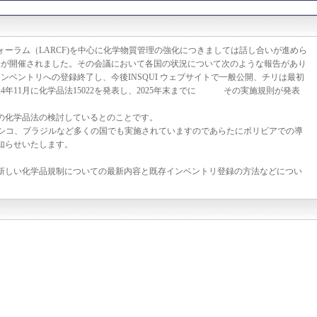
ーラム（LARCF)を中心に化学物質管理の強化につきましては話し合いが進めら
次総会が開催されました。その会議において各国の状況について次のような報告があり
インベントリへの登録終了し、今後INSQUI ウェブサイトで一般公開、チリは最初
4年11月に化学品法15022を発表し、2025年末までに その実施規則が発表
の化学品法の検討しているとのことです。
シコ、ブラジルなど多くの国でも実施されていますのであらたにボリビアでの導
知らせいたします。
しい化学品規制についての最新内容と既存インベントリ登録の方法などについ