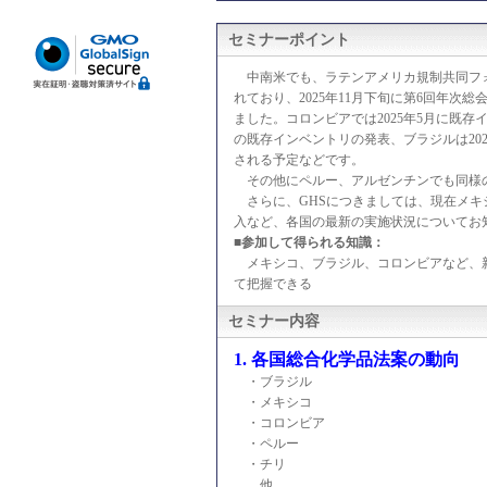
セミナーポイント
中南米でも、ラテンアメリカ規制共同フォ
れており、2025年11月下旬に第6回年
ました。コロンビアでは2025年5月に既存
の既存インベントリの発表、ブラジルは202
される予定などです。
その他にペルー、アルゼンチンでも同様
さらに、GHSにつきましては、現在メキ
入など、各国の最新の実施状況についてお
■参加して得られる知識：
メキシコ、ブラジル、コロンビアなど、新
て把握できる
セミナー内容
1. 各国総合化学品法案の動向
・ブラジル
・メキシコ
・コロンビア
・ペルー
・チリ
他