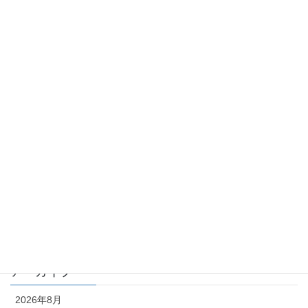
2026年5月15日
カテゴリー
TKK_QA集
TKK_コラム
化学物質 －point of view－
月刊 化学物質管理 QA
月刊 化学物質管理 コラム
編集部
アーカイブ
2026年8月