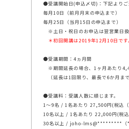
●受講開始日(申込〆切)：下記より
※ページ内の動画再生画面が開いてい
毎月10日（前月月末の申込まで）
考えられます。お手数ですが、お手
毎月25日（当月15日の申込まで）
社では行っておりませんのでご了承
※土日・祝日のお申込は翌営業日扱
※一部の動画について、収録環境の
＊初回開講は2019年12月10日です
●受講期間：4ヵ月間
※期間延長の場合、1ヶ月あたり4,4
（延長は1回限り、最長で6か月ま
●受講料：受講人数に順じます。
1～9名 / 1名あたり 27,500円(税
10名以上 / 1名あたり 22,000円
30名以上 / joho-lms@******