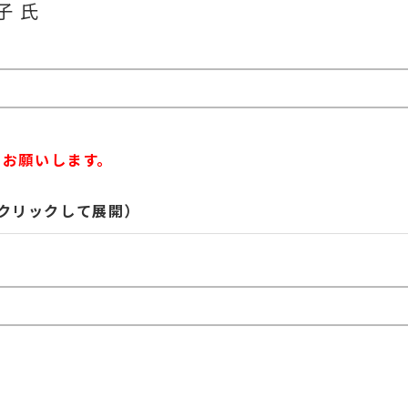
子 氏
をお願いします。
（クリックして展開）
り動作確認をしてからお申込みください。
ストの回答をお試しいただき、正常に動作するか各自にて