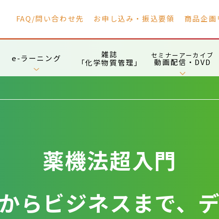
FAQ/問い合わせ先
お申し込み・振込要領
商品企画
雑誌
セミナーアーカイブ
e-ラーニング
動画配信・DVD
「化学物質管理」
薬機法超入門
発からビジネスまで、デ