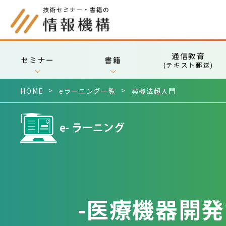
通信教育
セミナー
書籍
(テキスト郵送)
HOME
eラーニング一覧
薬機法超入門
-医療機器開