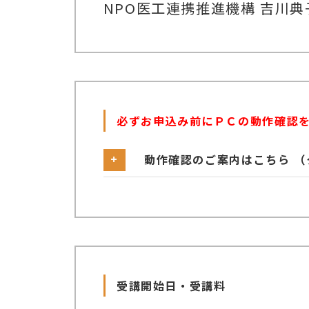
NPO医工連携推進機構 吉川典
必ずお申込み前にＰＣの動作確認
動作確認のご案内はこちら 
■ 必ず以下の動作確認ページ①②よ
動作確認ページ①へ→
動作確認ページ②へ→
サンプルページ内の動画の視聴とテ
受講開始日・受講料