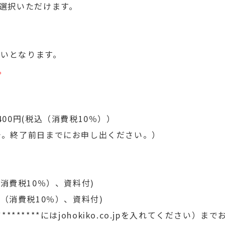
ご選択いただけます。
るにもかかわらず動画が再生されない場合、ネットワーク
元のデバイス設定のご確認お願い致します。尚、動作確認
ください。
いとなります。
都合上、若干、周囲の環境音が聞こえる場合がございます
。
00円(税込（消費税10％））
で。終了前日までにお申し出ください。）
込（消費税10％）、資料付)
(税込（消費税10％）、資料付)
***（*********にはjohokiko.co.jpを入れてくださ