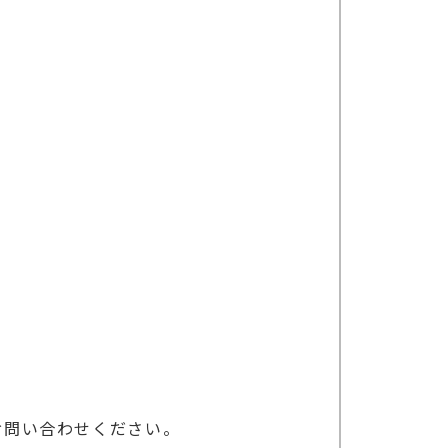
セキュリティやVPN接続等の影響が
やシステム設定に関するサポートは弊
。予めご了承ください。
い）までお問い合わせください。