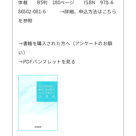
体裁 B5判 180ページ ISBN 978-4-
86502-081-6
→詳細、申込方法はこちら
講師派遣
(社内研修)
を参照
コラム・取材
→書籍を購入された方へ（アンケートのお願
FAQ/問い合わせ先
い）
お申し込み・振込要領
→PDFパンフレットを見る
商品企画リクエスト
メルマガ登録
セミナー会場アクセス