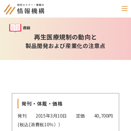
セミナー
再生医療規制の動向と
製品開発および産業化の注意点
書籍
通信教育
(テキスト郵送)
e-ラーニング
雑誌
「化学物質管理」
発刊・体裁・価格
セミナーアーカイブ
発刊 2015年3月10日 定価 40,700円
動画配信・DVD
(税込(消費税10％））
カテゴリー別