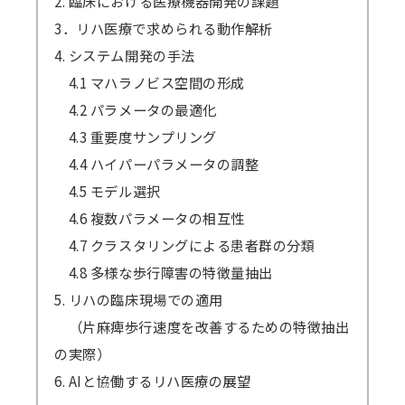
2. 臨床における医療機器開発の課題
3．リハ医療で求められる動作解析
4. システム開発の手法
4.1 マハラノビス空間の形成
4.2 パラメータの最適化
4.3 重要度サンプリング
4.4 ハイパーパラメータの調整
4.5 モデル選択
4.6 複数パラメータの相互性
4.7 クラスタリングによる患者群の分類
4.8 多様な歩行障害の特徴量抽出
5. リハの臨床現場での適用
（片麻痺歩行速度を改善するための特徴抽出
の実際）
6. AIと協働するリハ医療の展望