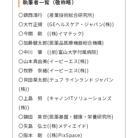
執筆者一覧（敬称略）
〇鎮西清行 (産業技術総合研究所)
〇大竹正規 (GEヘルスケア・ジャパン(株))
〇今関 剛 ((株)イマテック)
〇加藤健太郎(医薬品医療機器総合機構)
〇中川 肇 ((前)富山大学付属病院)
〇山本真由美(イーピーエス(株))
〇牧野 奈緒(イーピーエス(株))
〇貝田章太郎(テュフ ラインランド ジャパン
(株))
〇上島 努 (キャノンITソリューションズ
(株))
〇鎌田 英世(医薬基盤・健康・栄養研究所)
〇矢島 弘士((株)メディエイド)
〇阪本 剛 ((株)PixSpace)