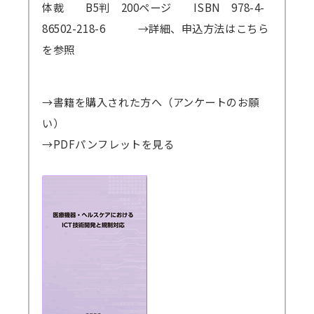
体裁 B5判 200ページ ISBN 978-4-
86502-218-6
→詳細、申込方法はこちら
講師派遣
(社内研修)
を参照
コラム・取材
→書籍を購入された方へ（アンケートのお願
FAQ/問い合わせ先
い）
お申し込み・振込要領
→PDFパンフレットを見る
商品企画リクエスト
メルマガ登録
セミナー会場アクセス