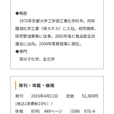
講師派遣
◆略歴
(社内研修)
1973年京都大学工学部工業化学科卒。同年
コラム・取材
鐘淵化学工業（現カネカ）に入社。研究開発、
研究管理業務に従事。2003年塩ビ食品衛生協
FAQ/問い合わせ先
議会に出向。2004年常務理事に就任。
◆専門
お申し込み・振込要領
高分子化学、生化学
商品企画リクエスト
メルマガ登録
発刊・体裁・価格
セミナー会場アクセス
発刊 2016年4月11日 定価 52,800円
(税込(消費税10％））
体裁 B5判 449ページ ISBN 978-4-