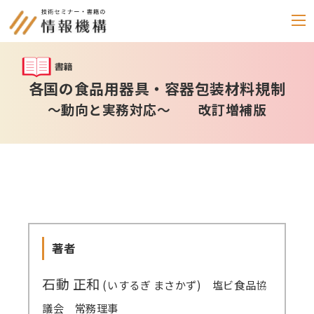
セミナー
各国の食品用器具・容器包装材料規制
～動向と実務対応～ 改訂増補版
書籍
通信教育
(テキスト郵送)
e-ラーニング
雑誌
「化学物質管理」
著者
セミナーアーカイブ
動画配信・DVD
石動 正和
(いするぎ まさかず) 塩ビ食品協
議会 常務理事
カテゴリー別