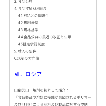
3. 食品公典
4. 食品接触材料規制
4.1 FSAとの関連性
4.2 規制機関
4.3 規格基準
4.4 食品公典の最近の改正と告示
4.5暫定承認制度
5. 輸入の要件
6.規制の方向性
Ⅶ．ロシア
□翻訳□ 規則を抜粋して紹介：
「食品製品や溶媒に接触が意図されるポリマー
及び他材料による材料及び製品に対する規則」