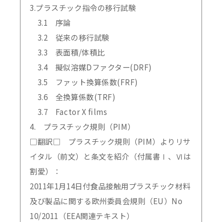
3.プラスチック指令の移行試験
3.1 序論
3.2 従来の移行試験
3.3 表面積/体積比
3.4 擬似溶媒Dファクター(DRF)
3.5 ファット換算係数(FRF)
3.6 全換算係数(TRF)
3.7 Factor X films
4. プラスチック規則（PIM）
□翻訳□ プラスチック規則（PIM）よりリサ
イタル（前文）と条文を紹介（付属書Ⅰ、Ⅵは
割愛）：
2011年1月14日付食品接触用プラスチック材料
及び製品に関する欧州委員会規則（EU）No
10/2011（EEA関連テキスト）