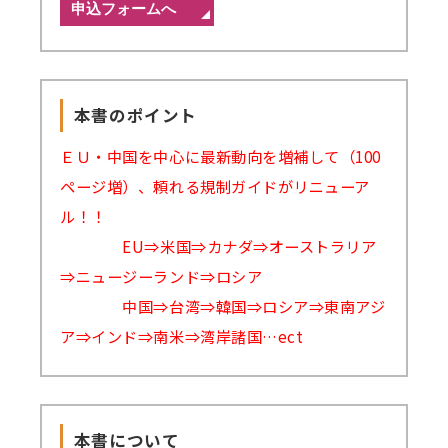
本書のポイント
ＥＵ・中国を中心に最新動向を増補して（100
ページ増）、頼れる規制ガイドがリニューア
ル！！
EU⇒米国⇒カナダ⇒オーストラリア
⇒ニュージーランド⇒ロシア
中国⇒台湾⇒韓国⇒ロシア⇒東南アジ
ア⇒インド⇒南米⇒湾岸諸国…ect
本書について