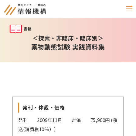
セミナー
＜探索・非臨床・臨床別＞
薬物動態試験 実践資料集
書籍
通信教育
(テキスト郵送)
e-ラーニング
雑誌
「化学物質管理」
発刊・体裁・価格
セミナーアーカイブ
発刊 2009年11月 定価 75,900円 (税
動画配信・DVD
込(消費税10％））
カテゴリー別