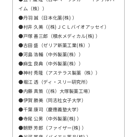
イム（株））
●丹羽 誠（日本化薬(株) ）
●村井 久美（(株)ＪＣＬバイオアッセイ）
●戸塚 善三郎（積水メディカル(株) ）
●古田 盛（ゼリア新薬工業(株））
●河島 浩輔（中外製薬(株））
●麻生 良典（中外製薬(株））
●神村 秀隆（アステラス製薬（株））
●堀江 透（ディ・スリー研究所）
●内藤 真策（(株）大塚製薬工場）
●伊賀 勝美（同志社女子大学）
●千葉 康司（慶應義塾大学）
●寺尾 公男（中外製薬(株) ）
●朝野 芳郎（ファイザー(株) ）
●谷河 賞彦（バイエル薬品(株) ）