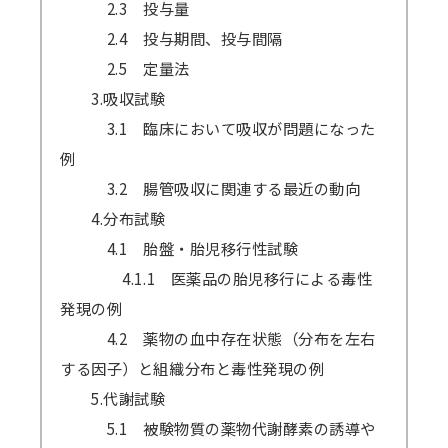
2.3 投与量
2.4 投与期間、投与間隔
2.5 定量法
3.吸収試験
3.1 臨床において吸収が問題になった
例
3.2 腸管吸収に関連する最近の動向
4.分布試験
4.1 胎盤・胎児移行性試験
4.1.1 医薬品の胎児移行による毒性
発現の例
4.2 薬物の血中存在状態（分布を左右
する因子）と組織分布と毒性発現の例
5.代謝試験
5.1 被験物質の薬物代謝酵素の誘導や