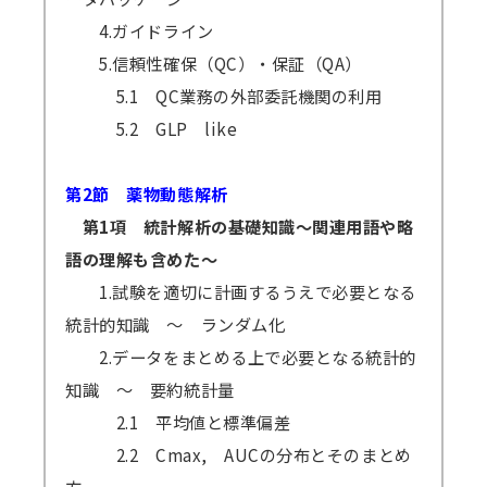
4.ガイドライン
5.信頼性確保（QC）・保証（QA）
5.1 QC業務の外部委託機関の利用
5.2 GLP like
第2節 薬物動態解析
第1項 統計解析の基礎知識～関連用語や略
語の理解も含めた～
1.試験を適切に計画するうえで必要となる
統計的知識 ～ ランダム化
2.データをまとめる上で必要となる統計的
知識 ～ 要約統計量
2.1 平均値と標準偏差
2.2 Cmax, AUCの分布とそのまとめ
方