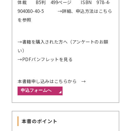
体裁 B5判 499ページ ISBN 978-4-
904080-40-5
→詳細、申込方法はこちら
講師派遣
(社内研修)
を参照
コラム・取材
→書籍を購入された方へ（アンケートのお願
FAQ/問い合わせ先
い）
お申し込み・振込要領
→PDFパンフレットを見る
商品企画リクエスト
本書籍申し込みはこちらから →
メルマガ登録
セミナー会場アクセス
本書のポイント