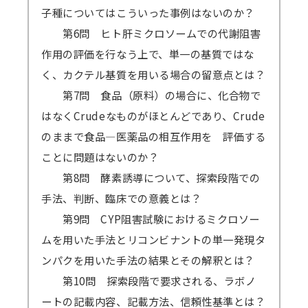
子種についてはこういった事例はないのか？
第6問 ヒト肝ミクロソームでの代謝阻害
作用の評価を行なう上で、単一の基質ではな
く、カクテル基質を用いる場合の留意点とは？
第7問 食品（原料）の場合に、化合物で
はなくCrudeなものがほとんどであり、Crude
のままで食品―医薬品の相互作用を 評価する
ことに問題はないのか？
第8問 酵素誘導について、探索段階での
手法、判断、臨床での意義とは？
第9問 CYP阻害試験におけるミクロソー
ムを用いた手法とリコンビナントの単一発現タ
ンパクを用いた手法の結果とその解釈とは？
第10問 探索段階で要求される、ラボノ
ートの記載内容、記載方法、信頼性基準とは？