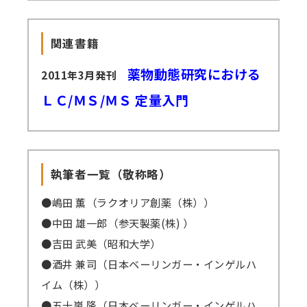
関連書籍
薬物動態研究における
2011年3月発刊
ＬＣ/ＭＳ/ＭＳ 定量入門
執筆者一覧（敬称略）
●嶋田 薫（ラクオリア創薬（株））
●中田 雄一郎（参天製薬(株) ）
●吉田 武美（昭和大学）
●酒井 兼司（日本ベーリンガー・インゲルハ
イム（株））
●五十嵐 隆（日本ベーリンガー・インゲルハ