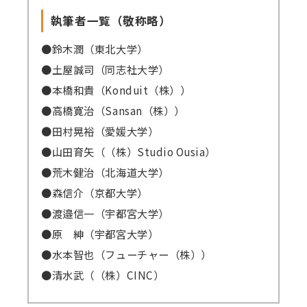
執筆者一覧（敬称略）
●鈴木潤（東北大学）
●土屋誠司（同志社大学）
●本橋和貴（Konduit（株））
●高橋寛治（Sansan（株））
●田村晃裕（愛媛大学）
●山田育矢（（株）Studio Ousia）
●荒木健治（北海道大学）
●森信介（京都大学）
●渡邉信一（宇都宮大学）
●原 紳（宇都宮大学）
●水本智也（フューチャー（株））
●清水武（（株）CINC）