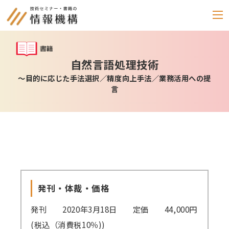
セミナー
自然言語処理技術
～目的に応じた手法選択／精度向上手法／業務活用への提
書籍
言
通信教育
(テキスト郵送)
e-ラーニング
雑誌
「化学物質管理」
発刊・体裁・価格
セミナーアーカイブ
動画配信・DVD
発刊 2020年3月18日 定価 44,000円
(税込（消費税10％))
カテゴリー別