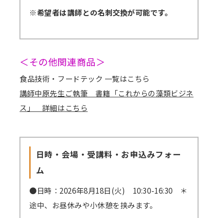
神戸大学大学院科学技術イノベーション研究
○職歴：
※希望者は講師との名刺交換が可能です。
広島大学 生物生産学部 1994年3月卒業
科 博士後期過程 2021年3月修了
2000年4月～2003年3月 日本学術振興会特別
広島大学大学院 生物圏科学研究科 1996年3
研究員（DC1）
月修了
○学位：
2003年4月～2005年3月 株式会社ヴィラデス
博士（科学技術イノベーション）
＜その他関連商品＞
トワイナリー
○職歴：
2006年3月～2020年3月 株式会社ちとせ研究
食品技術・フードテック 一覧はこちら
1996年4月～1997年12月 はごろもフーズ株式
○職歴：
所（CPO：最高光合成責任者）
講師中原先生ご執筆 書籍「これからの藻類ビジネ
会社
1995年4月～2001年10月 姫路気象株式会社
2020年4月～現在 ロート製薬株式会社（アグ
ス」 詳細はこちら
1998年1月～2025年6月 株式会社デンソー
（現姫路エコテック）
リテック開発部部長）
2025年7月～現在 株式会社KJバイオ
2001年11月～2006年10月 海洋プランニング
2021年7月～現在 株式会社ロート・F・沖縄
（CTO）
株式会社
（代表取締役(兼任)）
日時・会場・受講料・お申込みフォー
2006年2月～現在 オーピーバイオファクトリ
ム
ー株式会社（代表取締役）
●日時：2026年8月18日(火) 10:30-16:30 ＊
2019年1月～2022年3月 アルジー・ネクサス
途中、お昼休みや小休憩を挟みます。
株式会社（代表取締役）