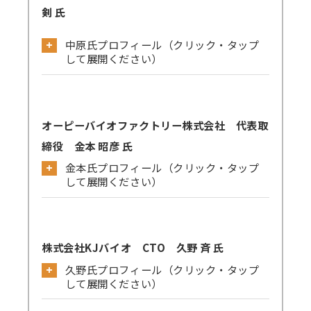
剣 氏
中原氏プロフィール（クリック・タップ
して展開ください）
○学歴：
東京学芸大学 教育学部 中退（飛び級のた
オーピーバイオファクトリー株式会社 代表取
め） 1998年3月中退
締役 金本 昭彦 氏
奈良先端科学技術大学院大学バイオサイエンス
金本氏プロフィール（クリック・タップ
研究科博士前期 2000年3月修了
して展開ください）
奈良先端科学技術大学院大学バイオサイエンス
○学歴：
研究科博士後期 2003年3月修了
鹿児島大学 理学部 生物学科 1993年3月卒
株式会社KJバイオ CTO 久野 斉 氏
業
○学位：
久野氏プロフィール（クリック・タップ
鹿児島大学大学院理学研究科 生物学専攻 環
博士（バイオサイエンス）
して展開ください）
境生物学講座 1995年3月修了
○学歴：