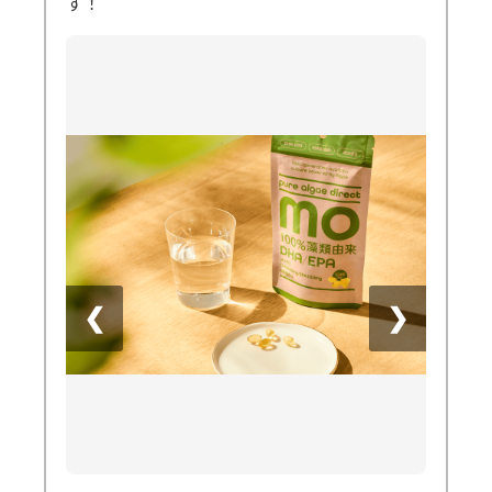
す！
❮
❯