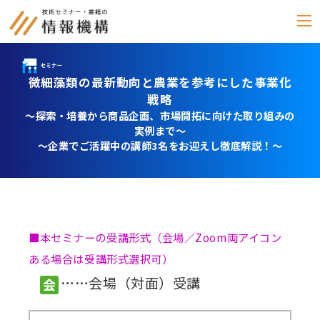
微細藻類の最新動向と農業を参考にした事業化
セミナー
戦略
～探索・培養から商品企画、市場開拓に向けた取り組みの
書籍
実例まで～
～企業でご活躍中の講師3名をお迎えし徹底解説！～
通信教育
(テキスト郵送)
e-ラーニング
雑誌
■本セミナーの受講形式（会場／Zoom両アイコン
「化学物質管理」
ある場合は受講形式選択可）
セミナーアーカイブ
……会場（対面）受講
動画配信・DVD
カテゴリー別