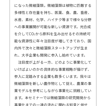
になった微細藻類。微細藻類は植物に匹敵する
多様性と存在量を持ち、医薬、食、農、畜産、
水産、素材、化学、ハイテク等まで様々な分野
への事業展開が可能な新しい資源です。光合成
を介してCO
から原料を生み出せるその持続可
2
能な資源性に年々注目度が増してきており、国
内外で次々と微細藻類スタートアップが生ま
れ、大手企業も開発に参入し始めています。
注目度が上がる一方、どのように事業化して
いけばよいのかの具体的な事業戦略が描けず、
参入に足踏みする企業も数多くいます。我々は
微細藻類を新しい農作物として捉え、農業の事
業モデルを参考にしながら事業化に挑戦してい
ます。本セミナーでは微細藻類の研究開発から
事業化までの一連の流れに関わる知見と併せ