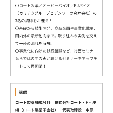
〇ロート製薬／オーピーバイオ／KJバイオ
講師派遣
（カミチクグループとデンソーの合弁会社）の
(社内研修)
3名の講師をお迎え！
コラム・取材
〇基礎から技術開発、商品企画や事業化戦略、
国内外の最新動向まで。取り組みの実例を交え
FAQ/問い合わせ先
て一連の流れを解説。
〇事業化に向けた試行錯誤など、対面セミナー
お申し込み・振込要領
ならではの生の声が聴けるセミナーをアップデ
商品企画リクエスト
ートして再開講！
メルマガ登録
セミナー会場アクセス
講師
ロート製薬株式会社 株式会社ロート・F・沖
縄（ロート製薬子会社） 代表取締役 中原