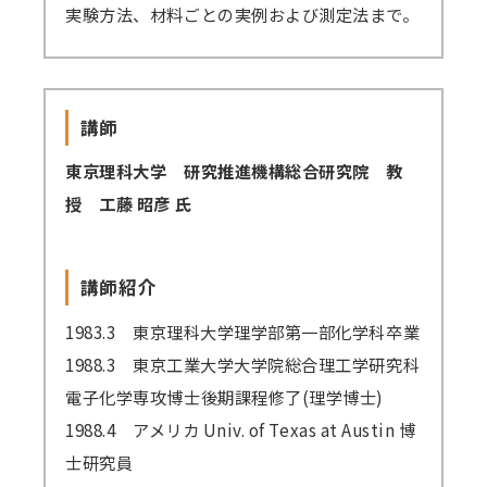
実験方法、材料ごとの実例および測定法まで。
講師派遣
(社内研修)
コラム・取材
講師
FAQ/問い合わせ先
東京理科大学 研究推進機構総合研究院 教
授 工藤 昭彦 氏
お申し込み・振込要領
商品企画リクエスト
講師紹介
メルマガ登録
1983.3 東京理科大学理学部第一部化学科卒業
1988.3 東京工業大学大学院総合理工学研究科
セミナー会場アクセス
電子化学専攻博士後期課程修了(理学博士)
1988.4 アメリカ Univ. of Texas at Austin 博
士研究員