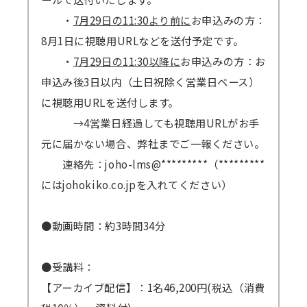
・
7月29日の11:30より前に
お申込みの方：
8月1日に視聴用URLなどを送付予定です。
・
7月29日の11:30以降に
お申込みの方：お
申込み後3日以内（土日祝除く営業日ベース）
に視聴用URLを送付します。
→4営業日経過しても視聴用URLがお手
元に届かない場合、弊社までご一報ください。
連絡先：joho-lms@*********（*********
にはjohokiko.co.jpを入れてください）
●動画時間：約3時間34分
●受講料：
【アーカイブ配信】：1名46,200円(税込（消費