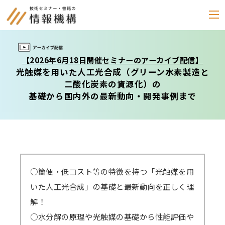
セミナー
【2026年6月18日開催セミナーのアーカイブ配信】
光触媒を用いた人工光合成（グリーン水素製造と
書籍
二酸化炭素の資源化）の
基礎から国内外の最新動向・開発事例まで
通信教育
(テキスト郵送)
e-ラーニング
雑誌
「化学物質管理」
○簡便・低コスト等の特徴を持つ「光触媒を用
いた人工光合成」の基礎と最新動向を正しく理
セミナーアーカイブ
解！
動画配信・DVD
○水分解の原理や光触媒の基礎から性能評価や
カテゴリー別