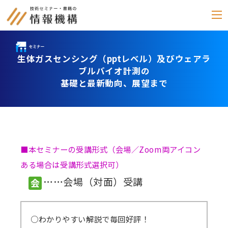
生体ガスセンシング（pptレベル）及びウェアラ
セミナー
ブルバイオ計測の
基礎と最新動向、展望まで
書籍
通信教育
(テキスト郵送)
e-ラーニング
■本セミナーの受講形式（会場／Zoom両アイコン
雑誌
ある場合は受講形式選択可）
「化学物質管理」
……会場（対面）受講
セミナーアーカイブ
動画配信・DVD
○わかりやすい解説で毎回好評！
カテゴリー別