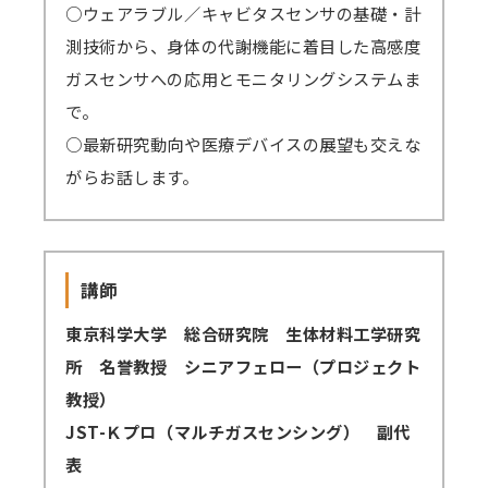
○ウェアラブル／キャビタスセンサの基礎・計
測技術から、身体の代謝機能に着目した高感度
講師派遣
(社内研修)
ガスセンサへの応用とモニタリングシステムま
で。
コラム・取材
○最新研究動向や医療デバイスの展望も交えな
FAQ/問い合わせ先
がらお話します。
お申し込み・振込要領
商品企画リクエスト
講師
メルマガ登録
東京科学大学 総合研究院 生体材料工学研究
所 名誉教授 シニアフェロー（プロジェクト
セミナー会場アクセス
教授）
JST-Ｋプロ（マルチガスセンシング） 副代
表