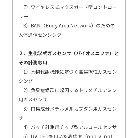
7）ワイヤレス式マウスガード型コントロー
ラー
8）BAN（Body Area Network）のための
人体通信センシング
２．生化学式ガスセンサ（バイオスニファ）と
その計測応用
1）薬物代謝機能に基づく高選択性ガスセン
シング
2）魚臭症候群に起因するトリメチルアミン
用ガスセンサ
3）口臭成分メチルメルカプタン用ガスセン
サ
4）バッチ計測用チップ型アルコールセンサ
5）UV-LEDを用いた高感度（ppb-v, ppt-