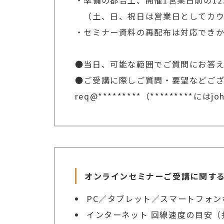
・準備の都合上、開催1営業日前の12
（土、日、祝日は営業日としてカウ
・セミナー資料の再配布は対応でき
●当日、可能な範囲でご質問にお答
●ご受講に際しご質問・要望などご
req@*********（*********には
オンラインセミナーご受講に関す
PC／タブレット／スマートフォン
インターネット 回線速度の目安（推