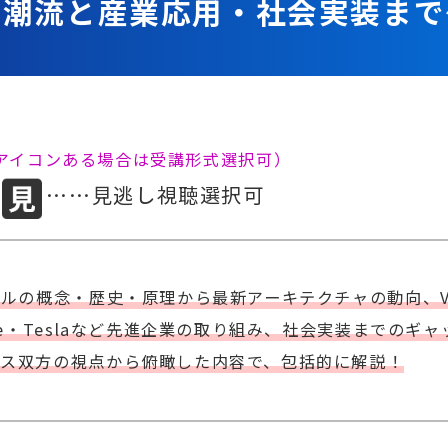
術潮流と産業応用・社会実装まで
両アイコンある場合は受講形式選択可）
……見逃し視聴選択可
デルの概念・歴史・原理から最新アーキテクチャの動向、V
re・Teslaなど先進企業の取り組み、社会実装までの
ネス双方の視点から俯瞰した内容で、包括的に解説！