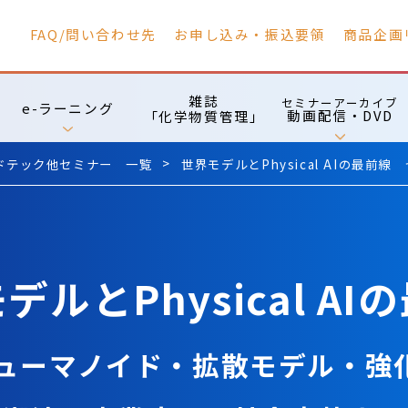
FAQ/問い合わせ先
お申し込み・振込要領
商品企画
雑誌
セミナーアーカイブ
e-ラーニング
動画配信・DVD
「化学物質管理」
ドテック他セミナー 一覧
世界モデルとPhysical AIの最前線
デルとPhysical AI
LA・ヒューマノイド・拡散モデル