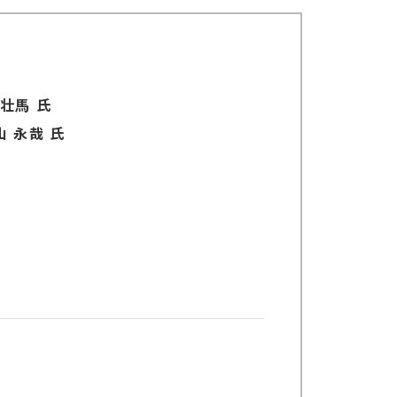
壮馬 氏
 永哉 氏
研究開発に従事。商品の画像認識に関す
術開発とプロジェクトリーダーを務め