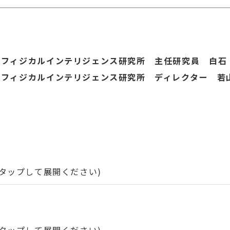
ーフィジカルインテリジェンス研究所 主任研究員 白石 
ーフィジカルインテリジェンス研究所 ディレクター 若山
タップして展開ください)
)入社以降、中央研究所(現、研究開発部門)にて映像認識の
ボットビジョン(世界モデル)に関する研究において、技
タップして展開ください)