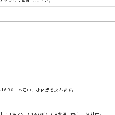
ネットワーク制御、分散システム、ロボティクス向けAI技
界システムを対象としたAI研究戦略の策定および事業推
00-16:30 ＊途中、小休憩を挟みます。
】：1名 45,100円(税込（消費税10％）、資料付)