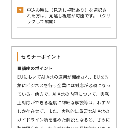
公式サイトから必ず事前のテストミーティ
申込み時に（見逃し視聴あり）を選択さ
ングをお試しください。
れた方は、見逃し視聴が可能です。（クリ
→
確認はこちら
ックして展開）
→Skype／Teams／LINEなど別のミーティン
見逃し視聴ありでお申込みされた方は、セ
グアプリが起動していると、Zoomで音声が聞
ミナーの録画動画を一定期間視聴可能です。
こえない、カメラ・マイクが使えないなどの事
セミナーを復習したい方、当日の受講が難
象が起きる可能性がございます。お手数です
セミナーポイント
しい方、期間内であれば動画を何度も視聴でき
が、これらのアプリは閉じた状態にてZoomに
ます。
■講座のポイント
ご参加ください。
原則、遅くとも開催4営業日後までに録画動
EUにおいてAI Actの適用が開始され、EUを対
→
音声が聞こえない場合の対処例
画の配信を開始します（一部、編集加工しま
象にビジネスを行う企業には対応が必須になっ
す）。
ている。他方で、AI Actの内容について、実務
Zoomアプリのインストール、Zoomへの
視聴期間はセミナー開催日から4営業日後を
上対応ができる程度に詳細な解説等は、わずか
サインアップをせずブラウザからの参加も可能
起点に1週間となります。
しか存在せず、また、実務的に重要なAI Actの
です。
ex）2/6（月）開催 セミナー → 2/10（金）ま
ガイドライン類を含めた解説となると、さらに
→
参加方法はこちら
でに配信開始 → 2/17（金）まで視聴可能