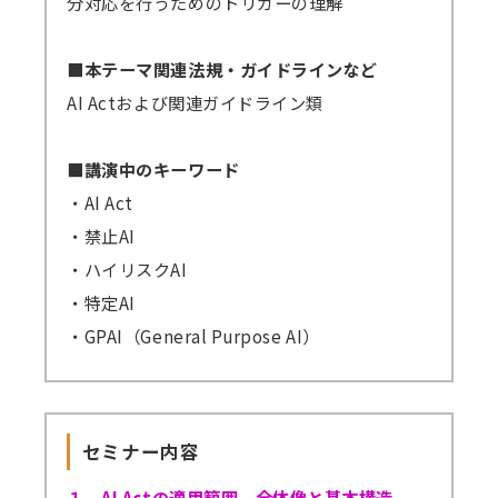
分対応を行うためのトリガーの理解
ます。
原則、配信期間の延長はいたしません。
■本テーマ関連法規・ガイドラインなど
万一、見逃し視聴の提供ができなくなった
AI Actおよび関連ガイドライン類
場合、（見逃し視聴あり）の方の受講料は（見
逃し視聴なし）の受講料に準じますので、ご了
■講演中のキーワード
承ください。
・AI Act
・禁止AI
・ハイリスクAI
・特定AI
・GPAI（General Purpose AI）
セミナー内容
１．AI Actの適用範囲、全体像と基本構造