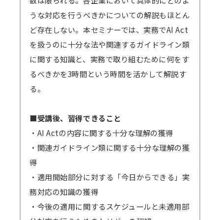
数は限られる。各企業において具体的にどのよ
→一部のブラウザは音声が聞こえないなどの不
→見逃し視聴について、 こちらから問題なく
うな対応を行うべきかについての解説もほとん
具合が起きる可能性があります。
視聴できるかご確認ください。（テスト視聴動
ど存在しない。本セミナーでは、実務でAI Act
対応ブラウザ
をご確認の上、必ず事前の
テ
画へ）パスワード「123456」
を扱うのに十分な法や関連するガイドライン類
ストミーティング
をお願いします。
に関する知識と、実務で取り組むために何をす
（iOSやAndroidOS ご利用の場合は、アプリ
＜見逃し視聴ご案内の流れ・配信期間詳細＞
るべきかを3時間という時間を活かして解説す
インストールが必須となります）
メールにて視聴用URL・パスワードを配信
る。
します。配信開始日を過ぎてもメールが届かな
い場合は必ず弊社までご連絡ください。
■受講後、習得できること
準備出来しだい配信いたしますので開始日
・AI Actの内容に関する十分な理解の獲得
が早まる可能性もございます。その場合でも終
・関連ガイドライン類に関する十分な理解の獲
了日は変わりません。上記例の2/6開催セミナ
得
ーの場合、2/8から開始となっても2/17まで視
・適用開始部分に対する「今日からできる」実
聴可能です。
務対応の知識の獲得
GWや年末年始・お盆期間などを挟む場合、
・今後の適用に関するスケジュールと未適用部
それに応じて弊社の標準配信期間設定を延長し