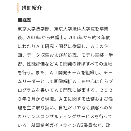
講師紹介
■経歴
東京大学法学部、東京大学法科大学院を卒業
後、2010年から弁護士。2017年から約３年間
にわたりＡＩ研究・開発に従事し、ＡＩの企
画、データ収集および前処理、モデル実装・学
習、性能評価などＡＩ開発のほぼすべての過程
を行う。また、ＡＩ開発チームを組織し、チー
ムリーダーとして画像解析ＡＩを中心に自らプ
ログラムを書いてＡＩ開発に従事する。２０２
０年２月から現職。ＡＩに関する法務および倫
理を主に取り扱い、自社だけでなく顧客へのAI
ガバナンスコンサルティングサービスを行って
いる。AI事業者ガイドラインWG委員など、政