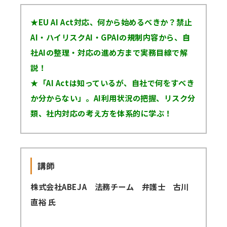
★EU AI Act対応、何から始めるべきか？禁止
講師派遣
(社内研修)
AI・ハイリスクAI・GPAIの規制内容から、自
社AIの整理・対応の進め方まで実務目線で解
コラム・取材
説！
FAQ/問い合わせ先
★「AI Actは知っているが、自社で何をすべき
か分からない」。AI利用状況の把握、リスク分
お申し込み・振込要領
類、社内対応の考え方を体系的に学ぶ！
商品企画リクエスト
メルマガ登録
講師
セミナー会場アクセス
株式会社ABEJA 法務チーム 弁護士 古川
直裕 氏