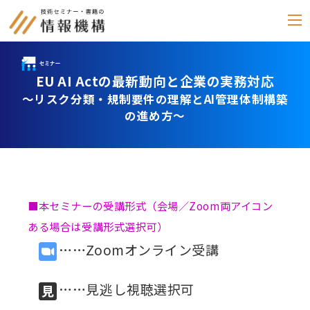
EU AI Actの最新動向と企業の実務対応
セミナー
～リスク分類・規制要件の理解とAI管理体制構築
書籍
の進め方～
通信教育
(テキスト郵送)
e-ラーニング
■本セミナーの受講形式（会場／Zoom両アイコン
雑誌
ある場合は受講形式選択可）
「化学物質管理」
……Zoomオンライン受講
セミナーアーカイブ
動画配信・DVD
……見逃し視聴選択可
カテゴリー別