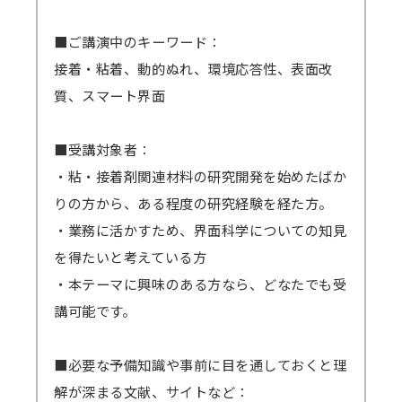
＜見逃し視聴ご案内の流れ・配信期間詳細＞
インストールが必須となります）
メールにて視聴用URL・パスワードを配信
■ご講演中のキーワード：
します。配信開始日を過ぎてもメールが届かな
接着・粘着、動的ぬれ、環境応答性、表面改
い場合は必ず弊社までご連絡ください。
質、スマート界面
準備出来しだい配信いたしますので開始日
が早まる可能性もございます。その場合でも終
■受講対象者：
了日は変わりません。上記例の2/6開催セミナ
・粘・接着剤関連材料の研究開発を始めたばか
ーの場合、2/8から開始となっても2/17まで視
りの方から、ある程度の研究経験を経た方。
聴可能です。
・業務に活かすため、界面科学についての知見
GWや年末年始・お盆期間などを挟む場合、
を得たいと考えている方
それに応じて弊社の標準配信期間設定を延長し
・本テーマに興味のある方なら、どなたでも受
ます。
講可能です。
原則、配信期間の延長はいたしません。
万一、見逃し視聴の提供ができなくなった
■必要な予備知識や事前に目を通しておくと理
場合、（見逃し視聴あり）の方の受講料は（見
解が深まる文献、サイトなど：