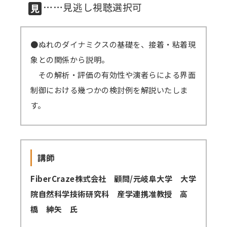
……見逃し視聴選択可
講師派遣
(社内研修)
●ぬれのダイナミクスの基礎を、接着・粘着現
コラム・取材
象との関係から説明。
その解析・評価の有効性や演者らによる界面
FAQ/問い合わせ先
制御における幾つかの検討例を解説いたしま
お申し込み・振込要領
す。
商品企画リクエスト
メルマガ登録
講師
セミナー会場アクセス
FiberCraze株式会社 顧問/元岐阜大学 大学
院自然科学技術研究科 産学連携准教授 高
橋 紳矢 氏