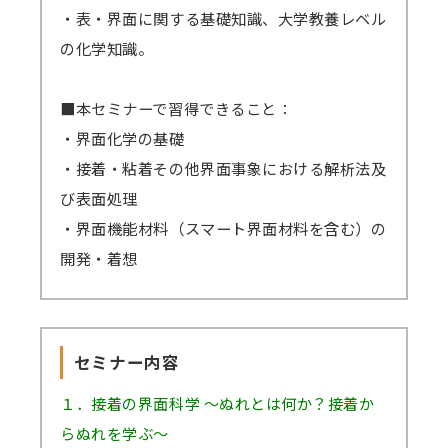
逃し視聴なし）の受講料に準じますので、ご了
・表・界面に関する基礎知識、大学教養レベル
承ください。
の化学知識。
■本セミナーで習得できること：
・界面化学の基礎
・接着・粘着その他界面事象における解析法及
び表面処理
・界面機能材料（スマート界面材料を含む）の
開発・着想
セミナー内容
１．接着の界面科学 ～ぬれとは何か？接着か
らぬれを学ぶ～