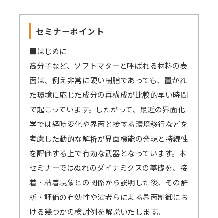
ミナーの録画動画を一定期間視聴可能です。
こえない、カメラ・マイクが使えないなどの事
セミナーを復習したい方、当日の受講が難
象が起きる可能性がございます。お手数です
セミナーポイント
しい方、期間内であれば動画を何度も視聴でき
が、これらのアプリは閉じた状態にてZoomに
ます。
■はじめに
ご参加ください。
原則、遅くとも開催4営業日後までに録画動
高分子など、ソフトマターと呼ばれる材料の表
→
音声が聞こえない場合の対処例
画の配信を開始します（一部、編集加工しま
面は、例え非常に硬い樹脂であっても、置かれ
す）。
た環境に応じた成分の再構成が比較的早い時間
Zoomアプリのインストール、Zoomへの
視聴期間はセミナー開催日から4営業日後を
で起こっています。したがって、最近の界面化
サインアップをせずブラウザからの参加も可能
起点に1週間となります。
学では経時変化や界面と接する環境移行などを
です。
ex）2/6（月）開催 セミナー → 2/10（金）ま
考慮した動的な解析が界面機能の発現と持続性
→
参加方法はこちら
でに配信開始 → 2/17（金）まで視聴可能
を評価する上で有効な武器となっています。本
→一部のブラウザは音声が聞こえないなどの不
→見逃し視聴について、 こちらから問題なく
セミナーではぬれのダイナミクスの基礎を、接
具合が起きる可能性があります。
視聴できるかご確認ください。（テスト視聴動
着・粘着現象との関係から説明した後、その解
対応ブラウザ
をご確認の上、必ず事前の
テ
画へ）パスワード「123456」
析・評価の有効性や演者らによる界面制御にお
ストミーティング
をお願いします。
ける幾つかの検討例を解説いたします。
（iOSやAndroidOS ご利用の場合は、アプリ