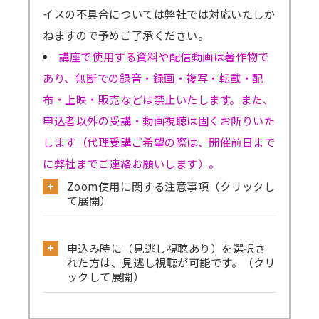
イスの不具合については弊社では対応いたしか
ねますので予めご了承ください。
講座で使用する資料や配信動画は著作物で
あり、無断での録音・録画・複写・転載・配
布・上映・販売などは禁止いたします。また、
申込者以外の受講・動画視聴は固くお断りいた
します（代理受講ご希望の際は、開催前日まで
に弊社までご連絡お願いします）。
Zoom使用に関する注意事項（クリックし
て展開）
公式サイトから必ず事前のテストミーティ
申込み時に（見逃し視聴あり）を選択さ
ングをお試しください。
れた方は、見逃し視聴が可能です。（クリ
→
確認はこちら
ックして展開）
→Skype／Teams／LINEなど別のミーティン
見逃し視聴ありでお申込みされた方は、セ
グアプリが起動していると、Zoomで音声が聞