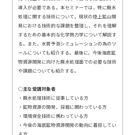
す）。
導入が必要である。本セミナーでは，特に廃水
Zoomアプリのインストール、Zoomへの
視聴期間はセミナー開催日から4営業日後を
処理に関する技術について，現状の陸上鉱山開
サインアップをせずブラウザからの参加も可能
起点に1週間となります。
発における技術的な課題を整理し，それを理解
です。
ex）2/6（月）開催 セミナー → 2/10（金）ま
するための基本的な化学熱力学について解説す
→
参加方法はこちら
でに配信開始 → 2/17（金）まで視聴可能
る。また，水質予測シミュレーションの為のツ
→一部のブラウザは音声が聞こえないなどの不
→見逃し視聴について、 こちらから問題なく
ールについても紹介する。最後に，今後海底鉱
具合が起きる可能性があります。
視聴できるかご確認ください。（テスト視聴動
物資源開発に向けた廃水処理面での必要な技術
対応ブラウザ
をご確認の上、必ず事前の
テ
画へ）パスワード「123456」
や課題についても紹介する。
ストミーティング
をお願いします。
（iOSやAndroidOS ご利用の場合は、アプリ
＜見逃し視聴ご案内の流れ・配信期間詳細＞
○主な受講対象者
インストールが必須となります）
メールにて視聴用URL・パスワードを配信
・廃水処理技術に従事している方
します。配信開始日を過ぎてもメールが届かな
・鉱物資源の開発，採掘に関わっている方
い場合は必ず弊社までご連絡ください。
・環境保全技術に携わっている方
準備出来しだい配信いたしますので開始日
・今後の海底鉱物資源開発の動向に着目してい
が早まる可能性もございます。その場合でも終
る方