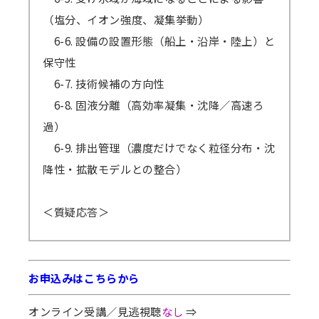
（塩分、イオン強度、凝集挙動）
6-6. 設備の設置形態（船上・沿岸・陸上）と
保守性
6-7. 技術候補の方向性
6-8. 固液分離（高効率凝集・沈降／高速ろ
過）
6-9. 排出管理（濃度だけでなく粒径分布・沈
降性・拡散モデルとの整合）
＜質疑応答＞
お申込みはこちらから
オンライン受講／見逃視聴
なし
⇒