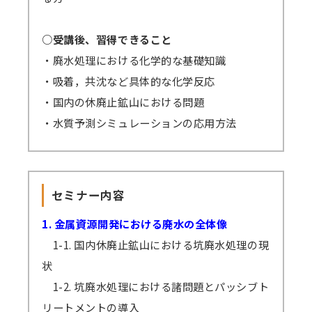
了日は変わりません。上記例の2/6開催セミナ
ーの場合、2/8から開始となっても2/17まで視
○受講後、習得できること
聴可能です。
・廃水処理における化学的な基礎知識
GWや年末年始・お盆期間などを挟む場合、
・吸着，共沈など具体的な化学反応
それに応じて弊社の標準配信期間設定を延長し
・国内の休廃止鉱山における問題
ます。
・水質予測シミュレーションの応用方法
原則、配信期間の延長はいたしません。
万一、見逃し視聴の提供ができなくなった
場合、（見逃し視聴あり）の方の受講料は（見
セミナー内容
逃し視聴なし）の受講料に準じますので、ご了
承ください。
1. 金属資源開発における廃水の全体像
1-1. 国内休廃止鉱山における坑廃水処理の現
状
1-2. 坑廃水処理における諸問題とパッシブト
リートメントの導入