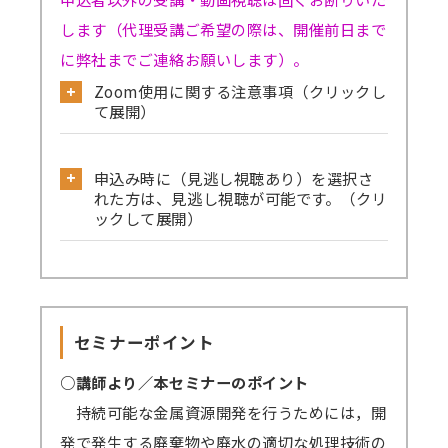
します（代理受講ご希望の際は、開催前日まで
に弊社までご連絡お願いします）。
Zoom使用に関する注意事項（クリックし
て展開）
公式サイトから必ず事前のテストミーティ
申込み時に（見逃し視聴あり）を選択さ
ングをお試しください。
れた方は、見逃し視聴が可能です。（クリ
→
確認はこちら
ックして展開）
→Skype／Teams／LINEなど別のミーティン
見逃し視聴ありでお申込みされた方は、セ
グアプリが起動していると、Zoomで音声が聞
ミナーの録画動画を一定期間視聴可能です。
こえない、カメラ・マイクが使えないなどの事
セミナーを復習したい方、当日の受講が難
象が起きる可能性がございます。お手数です
セミナーポイント
しい方、期間内であれば動画を何度も視聴でき
が、これらのアプリは閉じた状態にてZoomに
ます。
○講師より／本セミナーのポイント
ご参加ください。
原則、遅くとも開催4営業日後までに録画動
持続可能な金属資源開発を行うためには，開
→
音声が聞こえない場合の対処例
画の配信を開始します（一部、編集加工しま
発で発生する廃棄物や廃水の適切な処理技術の