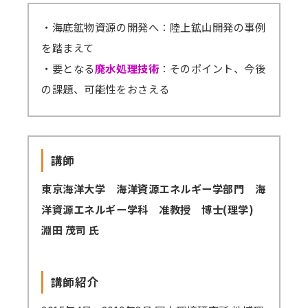
・海底鉱物資源の開発へ：陸上鉱山開発の事例
講師派遣
(社内研修)
を踏まえて
・要となる
廃水処理技術
：そのポイント、今後
コラム・取材
の課題、可能性をおさえる
FAQ/問い合わせ先
お申し込み・振込要領
講師
商品企画リクエスト
東京海洋大学 海洋資源エネルギー学部門 海
メルマガ登録
洋資源エネルギー学科 准教授 博士(理学)
淵田 茂司 氏
セミナー会場アクセス
講師紹介