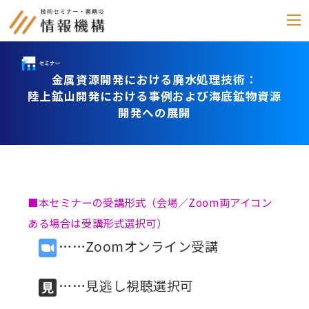
金属資源開発における廃水処理技術：
セミナー
陸上鉱山開発における事例および海底鉱物資源
開発への展開
書籍
通信教育
(テキスト郵送)
e-ラーニング
■本セミナーの受講形式（会場／Zoom両アイコン
雑誌
ある場合は受講形式選択可）
「化学物質管理」
……Zoomオンライン受講
セミナーアーカイブ
動画配信・DVD
……見逃し視聴選択可
カテゴリー別