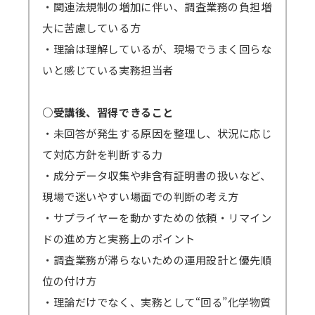
ます。
・関連法規制の増加に伴い、調査業務の負担増
原則、配信期間の延長はいたしません。
大に苦慮している方
万一、見逃し視聴の提供ができなくなった
・理論は理解しているが、現場でうまく回らな
場合、（見逃し視聴あり）の方の受講料は（見
いと感じている実務担当者
逃し視聴なし）の受講料に準じますので、ご了
承ください。
○受講後、習得できること
・未回答が発生する原因を整理し、状況に応じ
て対応方針を判断する力
・成分データ収集や非含有証明書の扱いなど、
現場で迷いやすい場面での判断の考え方
・サプライヤーを動かすための依頼・リマイン
ドの進め方と実務上のポイント
・調査業務が滞らないための運用設計と優先順
位の付け方
・理論だけでなく、実務として“回る”化学物質