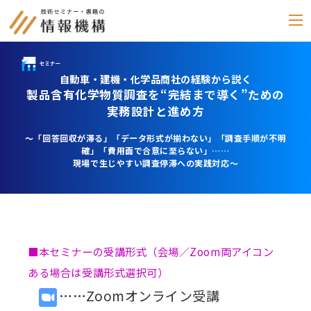
自動車・建機・化学品商社の経験から説く
セミナー
製品含有化学物質調査を“完結まで導く”ための
実務設計と進め方
書籍
～「回答回収が滞る」「データ形式が揃わない」「調査手順が不明
通信教育
確」「費用面で合意に至らない」……
(テキスト郵送)
現場で生じやすい調査停滞への実践対応～
e-ラーニング
雑誌
「化学物質管理」
■本セミナーの受講形式（会場／Zoom両アイコン
セミナーアーカイブ
ある場合は受講形式選択可）
動画配信・DVD
……Zoomオンライン受講
カテゴリー別