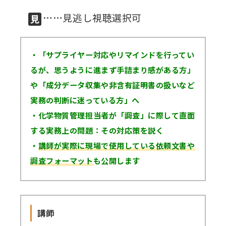
……見逃し視聴選択可
講師派遣
(社内研修)
・「サプライヤー対応やリマインドを行ってい
コラム・取材
るが、思うように進まず手詰まり感がある方」
FAQ/問い合わせ先
や「成分データ収集や非含有証明書の扱いなど
実務の判断に迷っている方」へ
お申し込み・振込要領
・化学物質管理担当者が「調査」に際して直面
商品企画リクエスト
する実務上の問題：その対応策を説く
・
講師が実際に現場で使用している依頼文書や
メルマガ登録
調査フォーマット
も公開します
セミナー会場アクセス
講師