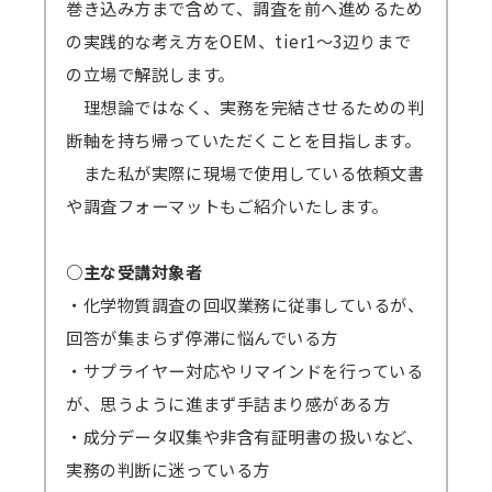
→見逃し視聴について、 こちらから問題なく
巻き込み方まで含めて、調査を前へ進めるため
具合が起きる可能性があります。
視聴できるかご確認ください。（テスト視聴動
の実践的な考え方をOEM、tier1～3辺りまで
対応ブラウザ
をご確認の上、必ず事前の
テ
画へ）パスワード「123456」
の立場で解説します。
ストミーティング
をお願いします。
理想論ではなく、実務を完結させるための判
（iOSやAndroidOS ご利用の場合は、アプリ
＜見逃し視聴ご案内の流れ・配信期間詳細＞
断軸を持ち帰っていただくことを目指します。
インストールが必須となります）
メールにて視聴用URL・パスワードを配信
また私が実際に現場で使用している依頼文書
します。配信開始日を過ぎてもメールが届かな
や調査フォーマットもご紹介いたします。
い場合は必ず弊社までご連絡ください。
準備出来しだい配信いたしますので開始日
○主な受講対象者
が早まる可能性もございます。その場合でも終
・化学物質調査の回収業務に従事しているが、
了日は変わりません。上記例の2/6開催セミナ
回答が集まらず停滞に悩んでいる方
ーの場合、2/8から開始となっても2/17まで視
・サプライヤー対応やリマインドを行っている
聴可能です。
が、思うように進まず手詰まり感がある方
GWや年末年始・お盆期間などを挟む場合、
・成分データ収集や非含有証明書の扱いなど、
それに応じて弊社の標準配信期間設定を延長し
実務の判断に迷っている方