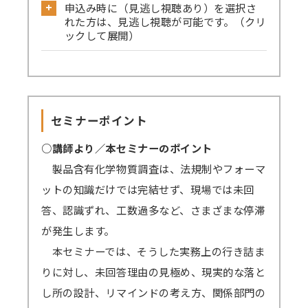
申込み時に（見逃し視聴あり）を選択さ
ングをお試しください。
れた方は、見逃し視聴が可能です。（クリ
→
確認はこちら
ックして展開）
→Skype／Teams／LINEなど別のミーティン
見逃し視聴ありでお申込みされた方は、セ
グアプリが起動していると、Zoomで音声が聞
ミナーの録画動画を一定期間視聴可能です。
こえない、カメラ・マイクが使えないなどの事
セミナーを復習したい方、当日の受講が難
象が起きる可能性がございます。お手数です
セミナーポイント
しい方、期間内であれば動画を何度も視聴でき
が、これらのアプリは閉じた状態にてZoomに
ます。
○講師より／本セミナーのポイント
ご参加ください。
原則、遅くとも開催4営業日後までに録画動
製品含有化学物質調査は、法規制やフォーマ
→
音声が聞こえない場合の対処例
画の配信を開始します（一部、編集加工しま
ットの知識だけでは完結せず、現場では未回
す）。
答、認識ずれ、工数過多など、さまざまな停滞
Zoomアプリのインストール、Zoomへの
視聴期間はセミナー開催日から4営業日後を
が発生します。
サインアップをせずブラウザからの参加も可能
起点に1週間となります。
本セミナーでは、そうした実務上の行き詰ま
です。
ex）2/6（月）開催 セミナー → 2/10（金）ま
りに対し、未回答理由の見極め、現実的な落と
→
参加方法はこちら
でに配信開始 → 2/17（金）まで視聴可能
し所の設計、リマインドの考え方、関係部門の
→一部のブラウザは音声が聞こえないなどの不