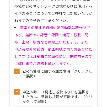
帯域などのネットワーク環境ならびに使用デバ
イスの不具合については弊社では対応いたしか
ねますので予めご了承ください。
講座で使用する資料や配信動画は著作物で
あり、無断での録音・録画・複写・転載・配
布・上映・販売などは禁止いたします。また、
申込者以外の受講・動画視聴は固くお断りいた
します（代理受講ご希望の際は、開催前日まで
に弊社までご連絡お願いします）。
Zoom使用に関する注意事項（クリックし
て展開）
公式サイトから必ず事前のテストミーティ
申込み時に（見逃し視聴あり）を選択さ
ングをお試しください。
れた方は、見逃し視聴が可能です。（クリ
→
確認はこちら
ックして展開）
→Skype／Teams／LINEなど別のミーティン