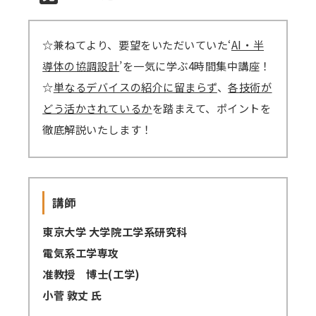
講師派遣
☆兼ねてより、要望をいただいていた‘
AI・半
(社内研修)
導体の協調設計
’を一気に学ぶ4時間集中講座！
コラム・取材
☆
単なるデバイスの紹介に留まらず
、
各技術が
どう活かされているか
を踏まえて、ポイントを
FAQ/問い合わせ先
徹底解説いたします！
お申し込み・振込要領
商品企画リクエスト
講師
メルマガ登録
東京大学 大学院工学系研究科
セミナー会場アクセス
電気系工学専攻
准教授 博士(工学)
小菅 敦丈 氏