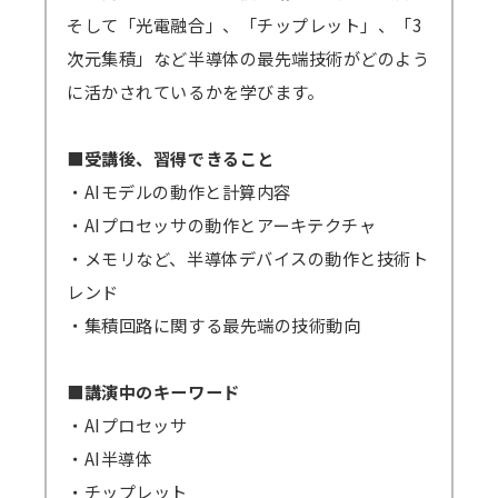
そして「光電融合」、「チップレット」、「3
（iOSやAndroidOS ご利用の場合は、アプリ
＜見逃し視聴ご案内の流れ・配信期間詳細＞
次元集積」など半導体の最先端技術がどのよう
インストールが必須となります）
メールにて視聴用URL・パスワードを配信
に活かされているかを学びます。
します。配信開始日を過ぎてもメールが届かな
い場合は必ず弊社までご連絡ください。
■受講後、習得できること
準備出来しだい配信いたしますので開始日
・AIモデルの動作と計算内容
が早まる可能性もございます。その場合でも終
・AIプロセッサの動作とアーキテクチャ
了日は変わりません。上記例の2/6開催セミナ
・メモリなど、半導体デバイスの動作と技術ト
ーの場合、2/8から開始となっても2/17まで視
レンド
聴可能です。
・集積回路に関する最先端の技術動向
GWや年末年始・お盆期間などを挟む場合、
それに応じて弊社の標準配信期間設定を延長し
■講演中のキーワード
ます。
・AIプロセッサ
原則、配信期間の延長はいたしません。
・AI半導体
万一、見逃し視聴の提供ができなくなった
・チップレット