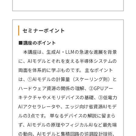
見逃し視聴ありでお申込みされた方は、セ
グアプリが起動していると、Zoomで音声が聞
ミナーの録画動画を一定期間視聴可能です。
こえない、カメラ・マイクが使えないなどの事
セミナーを復習したい方、当日の受講が難
象が起きる可能性がございます。お手数です
セミナーポイント
しい方、期間内であれば動画を何度も視聴でき
が、これらのアプリは閉じた状態にてZoomに
ます。
■講座のポイント
ご参加ください。
原則、遅くとも開催4営業日後までに録画動
本講座は、生成AI・LLMの急速な進展を背景
→
音声が聞こえない場合の対処例
画の配信を開始します（一部、編集加工しま
に、AIモデルとそれを支える半導体システムの
す）。
両面を体系的に学ぶものです。 主なポイント
Zoomアプリのインストール、Zoomへの
視聴期間はセミナー開催日から4営業日後を
は、①AIモデルの計算量（スケーリング則）と
サインアップをせずブラウザからの参加も可能
起点に1週間となります。
ハードウェア資源の関係の理解、②GPUアー
です。
ex）2/6（月）開催 セミナー → 2/10（金）ま
キテクチャやメモリデバイスの基礎、③低電力
→
参加方法はこちら
でに配信開始 → 2/17（金）まで視聴可能
AIアクセラレータや、エッジ向け省資源AIモデ
→一部のブラウザは音声が聞こえないなどの不
→見逃し視聴について、 こちらから問題なく
ルの3点です。 単なるデバイスの解説に留まら
具合が起きる可能性があります。
視聴できるかご確認ください。（テスト視聴動
ず、AIモデルの原理やフィジカルAIなど最先端
対応ブラウザ
をご確認の上、必ず事前の
テ
画へ）パスワード「123456」
の動向、AIモデルと集積回路の協調設計技術、
ストミーティング
をお願いします。