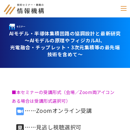
AIモデル・半導体集積回路の協調設計と最新研究
セミナー
～AIモデルの原理やフィジカルAI、
光電融合・チップレット・3次元集積等の最先端
書籍
技術を含めて～
通信教育
(テキスト郵送)
e-ラーニング
■本セミナーの受講形式（会場／Zoom両アイコン
雑誌
「化学物質管理」
ある場合は受講形式選択可）
……Zoomオンライン受講
セミナーアーカイブ
動画配信・DVD
……見逃し視聴選択可
カテゴリー別