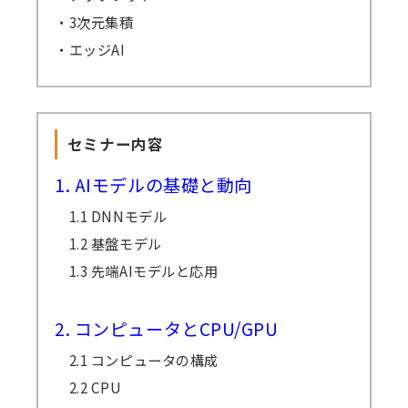
場合、（見逃し視聴あり）の方の受講料は（見
・3次元集積
逃し視聴なし）の受講料に準じますので、ご了
・エッジAI
承ください。
セミナー内容
1. AIモデルの基礎と動向
1.1 DNNモデル
1.2 基盤モデル
1.3 先端AIモデルと応用
2. コンピュータとCPU/GPU
2.1 コンピュータの構成
2.2 CPU