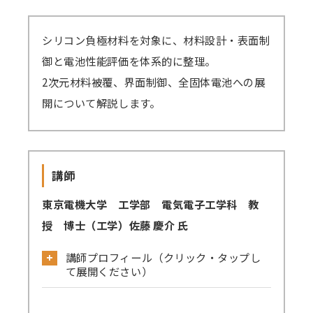
講師派遣
シリコン負極材料を対象に、材料設計・表面制
(社内研修)
御と電池性能評価を体系的に整理。
コラム・取材
2次元材料被覆、界面制御、全固体電池への展
開について解説します。
FAQ/問い合わせ先
お申し込み・振込要領
商品企画リクエスト
講師
東京電機大学 工学部 電気電子工学科 教
メルマガ登録
授 博士（工学）佐藤 慶介 氏
セミナー会場アクセス
講師プロフィール（クリック・タップし
て展開ください）
【略歴】