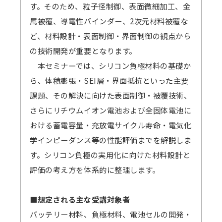
い場合は必ず弊社までご連絡ください。
す。そのため、粒子径制御、表面微細加工、金
準備出来しだい配信いたしますので開始日
属被覆、導電性バインダー、2次元材料被覆な
が早まる可能性もございます。その場合でも終
ど、材料設計・表面制御・界面制御の観点から
了日は変わりません。上記例の2/6開催セミナ
の技術開発が重要となります。
ーの場合、2/8から開始となっても2/17まで視
本セミナーでは、シリコン負極材料の基礎か
聴可能です。
ら、体積膨張・SEI層・界面抵抗といった主要
GWや年末年始・お盆期間などを挟む場合、
課題、その解決に向けた表面制御・被覆技術、
それに応じて弊社の標準配信期間設定を延長し
さらにリチウムイオン電池および全固体電池に
ます。
おける蓄電容量・充放電サイクル寿命・電気化
原則、配信期間の延長はいたしません。
学インピーダンス等の性能評価までを解説しま
万一、見逃し視聴の提供ができなくなった
す。シリコン負極の実用化に向けた材料設計と
場合、（見逃し視聴あり）の方の受講料は（見
評価の考え方を体系的に整理します。
逃し視聴なし）の受講料に準じますので、ご了
承ください。
■想定される主な受講対象者
バッテリー材料、負極材料、電池セルの開発・