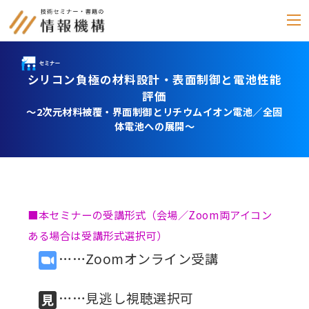
シリコン負極の材料設計・表面制御と電池性能
セミナー
評価
～2次元材料被覆・界面制御とリチウムイオン電池／全固
書籍
体電池への展開～
通信教育
(テキスト郵送)
e-ラーニング
■本セミナーの受講形式（会場／Zoom両アイコン
雑誌
「化学物質管理」
ある場合は受講形式選択可）
……Zoomオンライン受講
セミナーアーカイブ
動画配信・DVD
……見逃し視聴選択可
カテゴリー別