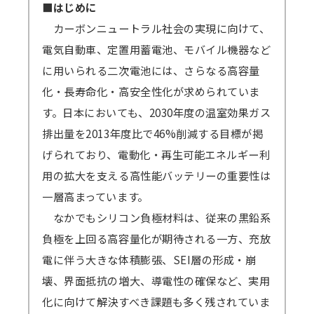
ます。
■はじめに
ご参加ください。
原則、遅くとも開催4営業日後までに録画動
カーボンニュートラル社会の実現に向けて、
→
音声が聞こえない場合の対処例
画の配信を開始します（一部、編集加工しま
電気自動車、定置用蓄電池、モバイル機器など
す）。
に用いられる二次電池には、さらなる高容量
Zoomアプリのインストール、Zoomへの
視聴期間はセミナー開催日から4営業日後を
化・長寿命化・高安全性化が求められていま
サインアップをせずブラウザからの参加も可能
起点に1週間となります。
す。日本においても、2030年度の温室効果ガス
です。
ex）2/6（月）開催 セミナー → 2/10（金）ま
排出量を2013年度比で46%削減する目標が掲
→
参加方法はこちら
でに配信開始 → 2/17（金）まで視聴可能
げられており、電動化・再生可能エネルギー利
→一部のブラウザは音声が聞こえないなどの不
→見逃し視聴について、 こちらから問題なく
用の拡大を支える高性能バッテリーの重要性は
具合が起きる可能性があります。
視聴できるかご確認ください。（テスト視聴動
一層高まっています。
対応ブラウザ
をご確認の上、必ず事前の
テ
画へ）パスワード「123456」
なかでもシリコン負極材料は、従来の黒鉛系
ストミーティング
をお願いします。
負極を上回る高容量化が期待される一方、充放
（iOSやAndroidOS ご利用の場合は、アプリ
＜見逃し視聴ご案内の流れ・配信期間詳細＞
電に伴う大きな体積膨張、SEI層の形成・崩
インストールが必須となります）
メールにて視聴用URL・パスワードを配信
壊、界面抵抗の増大、導電性の確保など、実用
します。配信開始日を過ぎてもメールが届かな
化に向けて解決すべき課題も多く残されていま