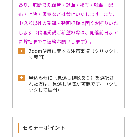
あり、無断での録音・録画・複写・転載・配
布・上映・販売などは禁止いたします。また、
申込者以外の受講・動画視聴は固くお断りいた
します（代理受講ご希望の際は、開催前日まで
に弊社までご連絡お願いします）。
Zoom使用に関する注意事項（クリックし
て展開）
公式サイトから必ず事前のテストミーティ
申込み時に（見逃し視聴あり）を選択さ
ングをお試しください。
れた方は、見逃し視聴が可能です。（クリ
→
確認はこちら
ックして展開）
→Skype／Teams／LINEなど別のミーティン
見逃し視聴ありでお申込みされた方は、セ
グアプリが起動していると、Zoomで音声が聞
ミナーの録画動画を一定期間視聴可能です。
こえない、カメラ・マイクが使えないなどの事
セミナーを復習したい方、当日の受講が難
象が起きる可能性がございます。お手数です
セミナーポイント
しい方、期間内であれば動画を何度も視聴でき
が、これらのアプリは閉じた状態にてZoomに