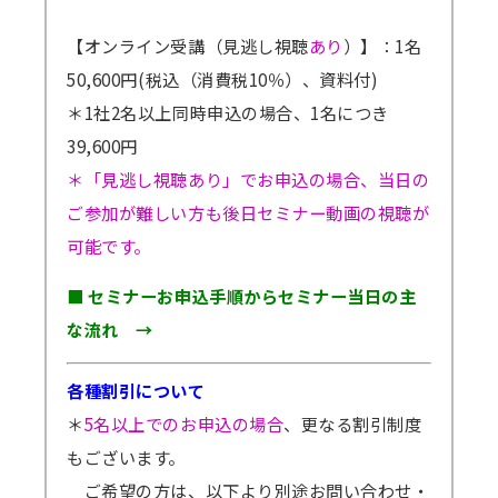
への表面加工技術と不純物添加技術、日本工業
【オンライン受講（見逃し視聴
あり
）】：1名
出版 クリーンエネルギー、Vol.32、No.4、
50,600円(税込（消費税10％）、資料付)
pp.63-69、2023年
＊1社2名以上同時申込の場合、1名につき
シリコン負極への金属被覆でリチウムイオンバ
39,600円
ッテリーのサイクル寿命を劇的に改善、産廃シ
＊「見逃し視聴あり」でお申込の場合、当日の
リコンスラッジ粉末への表面加工と金属被覆技
ご参加が難しい方も後日セミナー動画の視聴が
術、日本工業出版 クリーンテクノロジー、
可能です。
Vol.33 、No.6、pp.44-48、2023年
■ セミナーお申込手順からセミナー当日の主
な流れ →
各種割引について
＊
5名以上でのお申込の場合
、更なる割引制度
もございます。
ご希望の方は、以下より別途お問い合わせ・