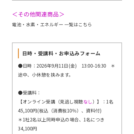
2012年に国立研究開発法人物質・材料研究機
構にてシリコンナノ構造体/導電性ポリマーを
＜その他関連商品＞
用いた無機有機太陽電池の開発に従事。2013
電池・水素・エネルギー 一覧はこちら
年より発電・蓄電用機能性シリコンナノ多孔粒
子・ナノ金平糖粒子の製造に着手し、現在、リ
チウムイオン電池の高性能化に向けたシリコン
日時・受講料・お申込みフォーム
系負極材料の開発に従事。
●日時：2026年9月11日(金) 13:00-16:30 ＊
途中、小休憩を挟みます。
【専門】
ナノ構造材料創製、太陽電池、リチウムイオン
●受講料：
電池、全固体電池
【オンライン受講（見逃し視聴
なし
）】：1名
45,100円(税込（消費税10％）、資料付)
【本テーマ関連学協会での活動】
＊1社2名以上同時申込の場合、1名につき
リチウムイオンバッテリーの蓄電容量を向上さ
34,100円
せるシリコン負極、産廃シリコンスラッジ粉末