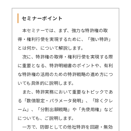
ミナーの録画動画を一定期間視聴可能です。
こえない、カメラ・マイクが使えないなどの事
セミナーを復習したい方、当日の受講が難
象が起きる可能性がございます。お手数です
セミナーポイント
しい方、期間内であれば動画を何度も視聴でき
が、これらのアプリは閉じた状態にてZoomに
ます。
本セミナーでは、まず、強力な特許権の取
ご参加ください。
原則、遅くとも開催4営業日後までに録画動
得・権利行使を実現するために、「強い特許」
→
音声が聞こえない場合の対処例
画の配信を開始します（一部、編集加工しま
とは何か、について解説します。
す）。
次に、特許権の取得・権利行使を実現する際
Zoomアプリのインストール、Zoomへの
視聴期間はセミナー開催日から4営業日後を
に重要となる、特許明細書のポイントや、有利
サインアップをせずブラウザからの参加も可能
起点に1週間となります。
な特許権の活用のための特許戦略の進め方につ
です。
ex）2/6（月）開催 セミナー → 2/10（金）ま
いても具体的に説明します。
→
参加方法はこちら
でに配信開始 → 2/17（金）まで視聴可能
また、特許実務において重要なトピックであ
→一部のブラウザは音声が聞こえないなどの不
→見逃し視聴について、 こちらから問題なく
る「数値限定・パラメータ発明」、「除くクレ
具合が起きる可能性があります。
視聴できるかご確認ください。（テスト視聴動
ーム」、「分割出願戦略」や「先使用権」など
対応ブラウザ
をご確認の上、必ず事前の
テ
画へ）パスワード「123456」
についても、ご説明します。
ストミーティング
をお願いします。
一方で、防御としての他社特許を回避・無効
（iOSやAndroidOS ご利用の場合は、アプリ