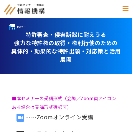
特許審査・侵害訴訟に耐えうる
セミナー
強力な特許権の取得・権利行使のための
書籍
具体的・効果的な特許出願・対応策と活用
展開
通信教育
(テキスト郵送)
e-ラーニング
雑誌
■本セミナーの受講形式（会場／Zoom両アイコン
「化学物質管理」
ある場合は受講形式選択可）
セミナーアーカイブ
……Zoomオンライン受講
動画配信・DVD
カテゴリー別