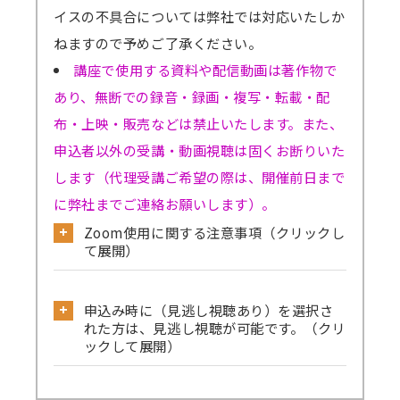
イスの不具合については弊社では対応いたしか
ねますので予めご了承ください。
講座で使用する資料や配信動画は著作物で
あり、無断での録音・録画・複写・転載・配
布・上映・販売などは禁止いたします。また、
申込者以外の受講・動画視聴は固くお断りいた
します（代理受講ご希望の際は、開催前日まで
に弊社までご連絡お願いします）。
Zoom使用に関する注意事項（クリックし
て展開）
公式サイトから必ず事前のテストミーティ
申込み時に（見逃し視聴あり）を選択さ
ングをお試しください。
れた方は、見逃し視聴が可能です。（クリ
→
確認はこちら
ックして展開）
→Skype／Teams／LINEなど別のミーティン
見逃し視聴ありでお申込みされた方は、セ
グアプリが起動していると、Zoomで音声が聞