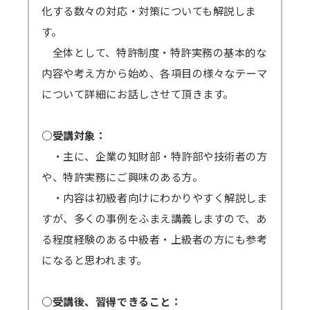
＜見逃し視聴ご案内の流れ・配信期間詳細＞
化する数々の対応・対策についても解説しま
インストールが必須となります）
メールにて視聴用URL・パスワードを配信
す。
します。配信開始日を過ぎてもメールが届かな
全体として、特許制度・特許実務の基本的な
い場合は必ず弊社までご連絡ください。
内容や考え方から始め、各項目の様々なテーマ
準備出来しだい配信いたしますので開始日
について詳細にお話しさせて頂きます。
が早まる可能性もございます。その場合でも終
了日は変わりません。上記例の2/6開催セミナ
○受講対象：
ーの場合、2/8から開始となっても2/17まで視
・主に、企業の知財部・特許部や技術者の方
聴可能です。
や、特許実務にご興味のある方。
GWや年末年始・お盆期間などを挟む場合、
・内容は初級者向けにわかりやすく解説しま
それに応じて弊社の標準配信期間設定を延長し
すが、多くの事例をふまえ講義しますので、あ
ます。
る程度経験のある中級者・上級者の方にも参考
原則、配信期間の延長はいたしません。
になると思われます。
万一、見逃し視聴の提供ができなくなった
場合、（見逃し視聴あり）の方の受講料は（見
○受講後、習得できること：