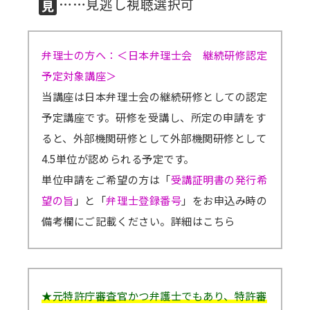
……見逃し視聴選択可
講師派遣
(社内研修)
弁理士の方へ：＜日本弁理士会 継続研修認定
予定対象講座＞
コラム・取材
当講座は日本弁理士会の継続研修としての認定
FAQ/問い合わせ先
予定講座です。研修を受講し、所定の申請をす
ると、外部機関研修として外部機関研修として
お申し込み・振込要領
4.5単位が認められる予定です。
商品企画リクエスト
単位申請をご希望の方は「
受講証明書の発行希
望の旨
」と「
弁理士登録番号
」をお申込み時の
メルマガ登録
備考欄にご記載ください。
詳細はこちら
セミナー会場アクセス
★元特許庁審査官かつ弁護士でもあり、特許審