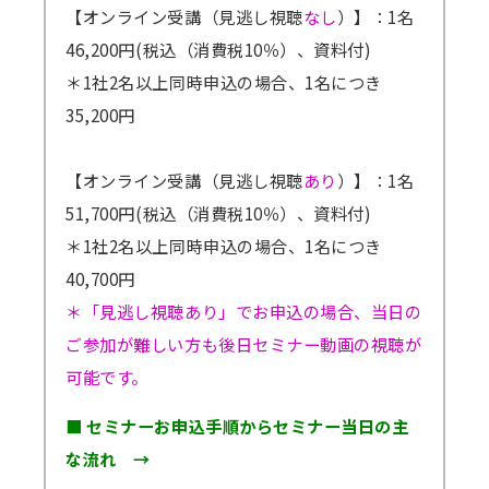
【オンライン受講（見逃し視聴
なし
）】：1名
炭素に向けた現場実装支援／燃焼設備と電化設
46,200円(税込（消費税10％）、資料付)
備のハイブリッド運用／補助制度・導入支援施
＊1社2名以上同時申込の場合、1名につき
策の企画
35,200円
【オンライン受講（見逃し視聴
あり
）】：1名
51,700円(税込（消費税10％）、資料付)
＊1社2名以上同時申込の場合、1名につき
40,700円
＊「見逃し視聴あり」でお申込の場合、当日の
ご参加が難しい方も後日セミナー動画の視聴が
可能です。
■ セミナーお申込手順からセミナー当日の主
な流れ →