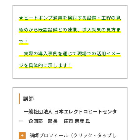
講師派遣
★ヒートポンプ適用を検討する設備・工程の見
(社内研修)
極めから既設設備との連携、導入効果の見方ま
コラム・取材
で！
FAQ/問い合わせ先
実際の導入事例を通じて現場での活用イメー
お申し込み・振込要領
ジを具体的に示します！
商品企画リクエスト
メルマガ登録
講師
セミナー会場アクセス
一般社団法人 日本エレクトロヒートセンタ
ー 企画部 部長 庄司 崇彦 氏
講師プロフィール（クリック・タップし