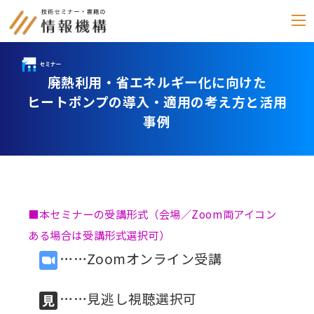
廃熱利用・省エネルギー化に向けた
セミナー
ヒートポンプの導入・適用の考え方と活用
書籍
事例
通信教育
(テキスト郵送)
e-ラーニング
■本セミナーの受講形式（会場／Zoom両アイコン
雑誌
ある場合は受講形式選択可）
「化学物質管理」
……Zoomオンライン受講
セミナーアーカイブ
動画配信・DVD
……見逃し視聴選択可
カテゴリー別