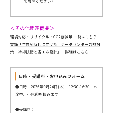
て展開ください）
＊ご略歴：
一般社団法人日本エレクトロヒートセンター
＜その他関連商品＞
企画部長。産業分野における電化・脱炭素の普
環境対応・リサイクル・CO2削減等 一覧はこちら
及促進に従事し、ヒートポンプや電気加熱技術
書籍「生成AI時代に向けた データセンターの熱対
を中心に、産業プロセスへの実装、導入支援、
策・冷却技術と省エネ設計」 詳細はこちら
情報発信、制度・施策に関する企画業務に取り
組む。講演、調査、記事執筆等を通じて、産業
電化の現場実装と普及拡大に向けた活動を行っ
日時・受講料・お申込みフォーム
ている。
●日時：2026年9月24日(木) 12:30-16:30 ＊
途中、小休憩を挟みます。
＊ご専門および得意な分野・研究：
産業電化／エレクトロヒート／ヒートポンプ
●受講料：
活用／工場の熱利用高度化／工場廃熱利用／脱