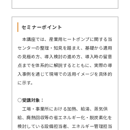
見逃し視聴ありでお申込みされた方は、セ
グアプリが起動していると、Zoomで音声が聞
ミナーの録画動画を一定期間視聴可能です。
こえない、カメラ・マイクが使えないなどの事
セミナーを復習したい方、当日の受講が難
象が起きる可能性がございます。お手数です
セミナーポイント
しい方、期間内であれば動画を何度も視聴でき
が、これらのアプリは閉じた状態にてZoomに
ます。
本講座では、産業用ヒートポンプに関する当
ご参加ください。
原則、遅くとも開催4営業日後までに録画動
センターの整理・知見を踏まえ、基礎から適用
→
音声が聞こえない場合の対処例
画の配信を開始します（一部、編集加工しま
の見極め方、導入検討の進め方、導入時の留意
す）。
点までを体系的に解説するとともに、実際の導
Zoomアプリのインストール、Zoomへの
視聴期間はセミナー開催日から4営業日後を
入事例を通じて現場での活用イメージを具体的
サインアップをせずブラウザからの参加も可能
起点に1週間となります。
に示す。
です。
ex）2/6（月）開催 セミナー → 2/10（金）ま
→
参加方法はこちら
でに配信開始 → 2/17（金）まで視聴可能
○受講対象：
→一部のブラウザは音声が聞こえないなどの不
→見逃し視聴について、 こちらから問題なく
工場・事業所における加熱、給湯、蒸気供
具合が起きる可能性があります。
視聴できるかご確認ください。（テスト視聴動
給、廃熱回収等の省エネルギー化・脱炭素化を
対応ブラウザ
をご確認の上、必ず事前の
テ
画へ）パスワード「123456」
検討している設備担当者、エネルギー管理担当
ストミーティング
をお願いします。