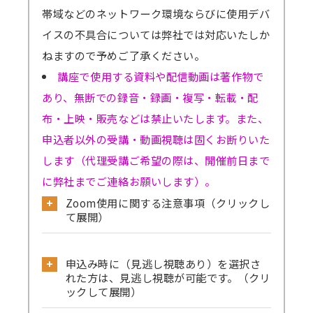
帯域などのネットワーク環境ならびに使用デバ
イスの不具合については弊社では対応いたしか
ねますので予めご了承ください。
講座で使用する資料や配信動画は著作物で
あり、無断での録音・録画・複写・転載・配
布・上映・販売などは禁止いたします。また、
申込者以外の受講・動画視聴は固くお断りいた
します（代理受講ご希望の際は、開催前日まで
に弊社までご連絡お願いします）。
Zoom使用に関する注意事項（クリックし
て展開）
公式サイトから必ず事前のテストミーティ
申込み時に（見逃し視聴あり）を選択さ
ングをお試しください。
れた方は、見逃し視聴が可能です。（クリ
→
確認はこちら
ックして展開）
→Skype／Teams／LINEなど別のミーティン