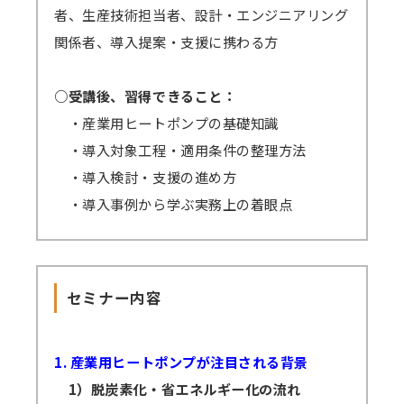
者、生産技術担当者、設計・エンジニアリング
（iOSやAndroidOS ご利用の場合は、アプリ
＜見逃し視聴ご案内の流れ・配信期間詳細＞
関係者、導入提案・支援に携わる方
インストールが必須となります）
メールにて視聴用URL・パスワードを配信
します。配信開始日を過ぎてもメールが届かな
○受講後、習得できること：
い場合は必ず弊社までご連絡ください。
・産業用ヒートポンプの基礎知識
準備出来しだい配信いたしますので開始日
・導入対象工程・適用条件の整理方法
が早まる可能性もございます。その場合でも終
・導入検討・支援の進め方
了日は変わりません。上記例の2/6開催セミナ
・導入事例から学ぶ実務上の着眼点
ーの場合、2/8から開始となっても2/17まで視
聴可能です。
GWや年末年始・お盆期間などを挟む場合、
セミナー内容
それに応じて弊社の標準配信期間設定を延長し
ます。
原則、配信期間の延長はいたしません。
1. 産業用ヒートポンプが注目される背景
万一、見逃し視聴の提供ができなくなった
1）脱炭素化・省エネルギー化の流れ