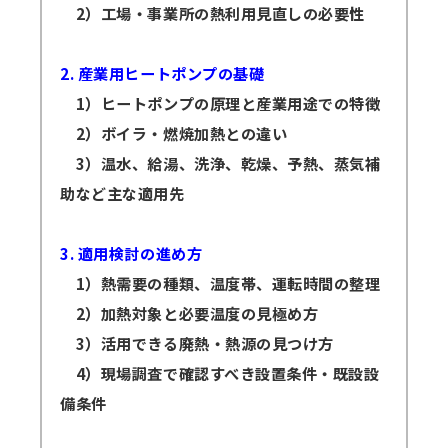
場合、（見逃し視聴あり）の方の受講料は（見
2）工場・事業所の熱利用見直しの必要性
逃し視聴なし）の受講料に準じますので、ご了
承ください。
2. 産業用ヒートポンプの基礎
1）ヒートポンプの原理と産業用途での特徴
2）ボイラ・燃焼加熱との違い
3）温水、給湯、洗浄、乾燥、予熱、蒸気補
助など主な適用先
3. 適用検討の進め方
1）熱需要の種類、温度帯、運転時間の整理
2）加熱対象と必要温度の見極め方
3）活用できる廃熱・熱源の見つけ方
4）現場調査で確認すべき設置条件・既設設
備条件