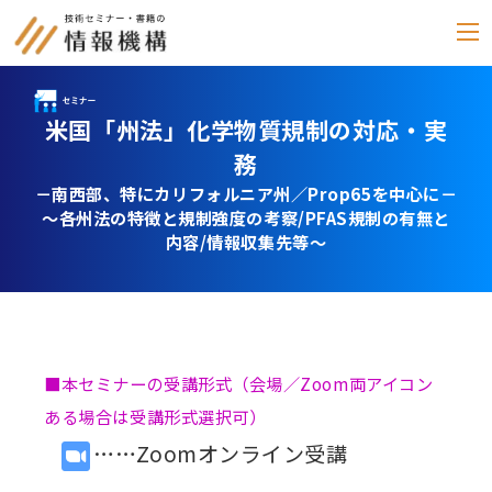
米国「州法」化学物質規制の対応・実
セミナー
務
書籍
－南西部、特にカリフォルニア州／Prop65を中心に－
～各州法の特徴と規制強度の考察/PFAS規制の有無と
通信教育
内容/情報収集先等～
(テキスト郵送)
e-ラーニング
雑誌
「化学物質管理」
■本セミナーの受講形式（会場／Zoom両アイコン
ある場合は受講形式選択可）
セミナーアーカイブ
動画配信・DVD
……Zoomオンライン受講
カテゴリー別