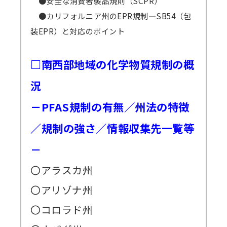
●安全な消費者製品規則（SCPR）
●カリフォルニア州のEPR規制―SB54（包
装EPR）と対応のポイント
□南西部地域の化学物質規制の概
況
－PFAS規制の有無／州法の特徴
／規制の強さ／情報収集先一覧等
－
〇アラスカ州
〇アリゾナ州
〇コロラド州