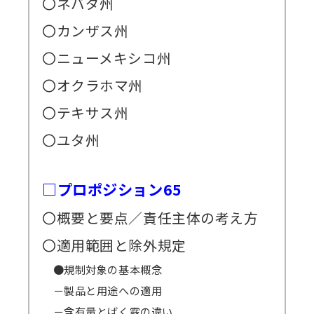
〇ネバダ州
〇カンザス州
〇ニューメキシコ州
〇オクラホマ州
〇テキサス州
〇ユタ州
□プロポジション65
〇概要と要点／責任主体の考え方
〇適用範囲と除外規定
●規制対象の基本概念
－製品と用途への適用
－含有量とばく露の違い