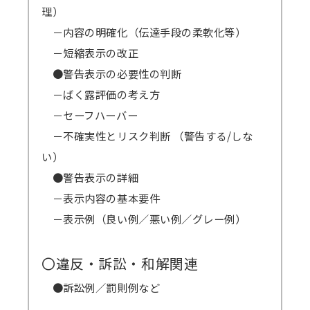
理）
－内容の明確化（伝達手段の柔軟化等）
－短縮表示の改正
●警告表示の必要性の判断
－ばく露評価の考え方
－セーフハーバー
－不確実性とリスク判断 （警告する/しな
い）
●警告表示の詳細
－表示内容の基本要件
－表示例（良い例／悪い例／グレー例）
〇違反・訴訟・和解関連
●訴訟例／罰則例など