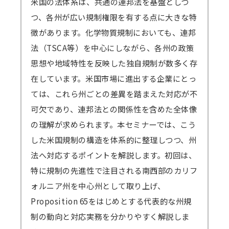
米国の法体系は、共通の連邦法を基盤としつ
ご参加ください。
原則、遅くとも開催4営業日後までに録画動
つ、各州が広い規制権限を有する点に大きな特
→
音声が聞こえない場合の対処例
画の配信を開始します（一部、編集加工しま
徴があります。化学物質規制においても、連邦
す）。
法（TSCA等）を中心にしながら、各州の政策
Zoomアプリのインストール、Zoomへの
視聴期間はセミナー開催日から4営業日後を
思想や地域特性を反映した独自規制が数多く存
サインアップをせずブラウザからの参加も可能
起点に1週間となります。
在しています。米国市場に進出する企業にとっ
です。
ex）2/6（月）開催 セミナー → 2/10（金）ま
ては、これら州ごとの差異を踏まえた対応が不
→
参加方法はこちら
でに配信開始 → 2/17（金）まで視聴可能
可欠であり、連邦法との関係性を含めた全体像
→一部のブラウザは音声が聞こえないなどの不
→見逃し視聴について、 こちらから問題なく
の理解が求められます。本セミナーでは、こう
具合が起きる可能性があります。
視聴できるかご確認ください。（テスト視聴動
した米国規制の構造を体系的に整理しつつ、州
対応ブラウザ
をご確認の上、必ず事前の
テ
画へ）パスワード「123456」
法へ対応するポイントを解説します。初回は、
ストミーティング
をお願いします。
特に規制の先進性で注目される南西部のカリフ
（iOSやAndroidOS ご利用の場合は、アプリ
＜見逃し視聴ご案内の流れ・配信期間詳細＞
ォルニア州を中心州として取り上げ、
インストールが必須となります）
メールにて視聴用URL・パスワードを配信
Proposition 65をはじめとする代表的な州規
します。配信開始日を過ぎてもメールが届かな
制の動向と対応実務を分かりやすく解説しま
い場合は必ず弊社までご連絡ください。