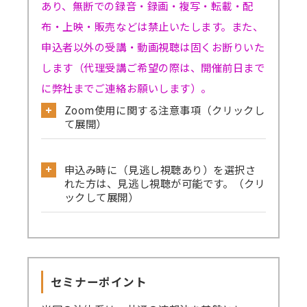
あり、無断での録音・録画・複写・転載・配
布・上映・販売などは禁止いたします。また、
申込者以外の受講・動画視聴は固くお断りいた
します（代理受講ご希望の際は、開催前日まで
に弊社までご連絡お願いします）。
Zoom使用に関する注意事項（クリックし
て展開）
公式サイトから必ず事前のテストミーティ
申込み時に（見逃し視聴あり）を選択さ
ングをお試しください。
れた方は、見逃し視聴が可能です。（クリ
→
確認はこちら
ックして展開）
→Skype／Teams／LINEなど別のミーティン
見逃し視聴ありでお申込みされた方は、セ
グアプリが起動していると、Zoomで音声が聞
ミナーの録画動画を一定期間視聴可能です。
こえない、カメラ・マイクが使えないなどの事
セミナーを復習したい方、当日の受講が難
象が起きる可能性がございます。お手数です
セミナーポイント
しい方、期間内であれば動画を何度も視聴でき
が、これらのアプリは閉じた状態にてZoomに
ます。