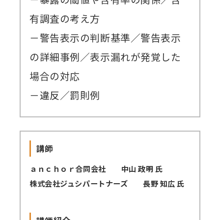
有調査の考え方
－警告表示の判断基準／警告表示
の詳細事例／表示漏れが発覚した
場合の対応
－違反／罰則例
講師
ａｎｃｈｏｒ合同会社 中山 政明 氏
株式会社ジュシパートナーズ 長野 知広 氏