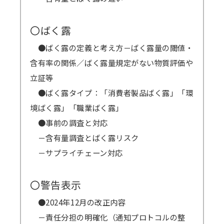
〇ばく露
●ばく露の定義と考え方－ばく露量の閾値・
含有率の関係／ばく露量規定がない物質評価や
立証等
●ばく露タイプ：「消費者製品ばく露」「環
境ばく露」「職業ばく露」
●事前の調査と対応
－含有量調査とばく露リスク
－サプライチェーン対応
〇警告表示
●2024年12月の改正内容
－責任分担の明確化（通知プロトコルの整