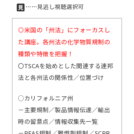
……見逃し視聴選択可
講師派遣
(社内研修)
◎米国の「州法」にフォーカスし
コラム・取材
た講座。各州法の化学物質規制の
FAQ/問い合わせ先
種類や特徴を把握！
お申し込み・振込要領
〇TSCAを始めとした関連する連邦
商品企画リクエスト
法と各州法の関係性／位置づけ
メルマガ登録
○カリフォルニア州
セミナー会場アクセス
－主要規制／製品情報伝達／輸出
時の留意点／情報収集先一覧
－PFAS規制／難燃剤規制／SCPR