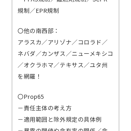
規制／EPR規制
〇他の南西部：
アラスカ／アリゾナ／コロラド／
ネバダ／カンザス／ニューメキシコ
／オクラホマ／テキサス／ユタ州
を網羅！
〇Prop65
－責任主体の考え方
－適用範囲と除外規定の具体例
－暴露の閾値や含有率の関係／含