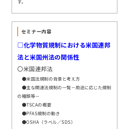
す。
準備出来しだい配信いたしますので開始日
が早まる可能性もございます。その場合でも終
了日は変わりません。上記例の2/6開催セミナ
セミナー内容
ーの場合、2/8から開始となっても2/17まで視
聴可能です。
□化学物質規制における米国連邦
GWや年末年始・お盆期間などを挟む場合、
法と米国州法の関係性
それに応じて弊社の標準配信期間設定を延長し
〇米国連邦法
ます。
原則、配信期間の延長はいたしません。
●米国法規制の背景と考え方
万一、見逃し視聴の提供ができなくなった
●主な関連法規制の一覧－用途に応じた規制
場合、（見逃し視聴あり）の方の受講料は（見
の種類等－
逃し視聴なし）の受講料に準じますので、ご了
●TSCAの概要
承ください。
●PFAS規制の動き
●OSHA（ラベル／SDS）