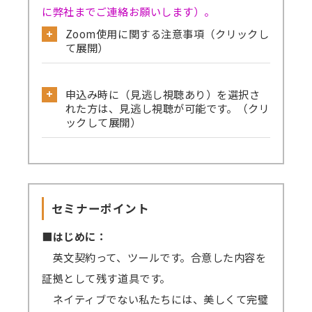
に弊社までご連絡お願いします）。
Zoom使用に関する注意事項（クリックし
て展開）
公式サイトから必ず事前のテストミーティ
申込み時に（見逃し視聴あり）を選択さ
ングをお試しください。
れた方は、見逃し視聴が可能です。（クリ
→
確認はこちら
ックして展開）
→Skype／Teams／LINEなど別のミーティン
見逃し視聴ありでお申込みされた方は、セ
グアプリが起動していると、Zoomで音声が聞
ミナーの録画動画を一定期間視聴可能です。
こえない、カメラ・マイクが使えないなどの事
セミナーを復習したい方、当日の受講が難
象が起きる可能性がございます。お手数です
セミナーポイント
しい方、期間内であれば動画を何度も視聴でき
が、これらのアプリは閉じた状態にてZoomに
ます。
■はじめに：
ご参加ください。
原則、遅くとも開催4営業日後までに録画動
英文契約って、ツールです。合意した内容を
→
音声が聞こえない場合の対処例
画の配信を開始します（一部、編集加工しま
証拠として残す道具です。
す）。
ネイティブでない私たちには、美しくて完璧
Zoomアプリのインストール、Zoomへの