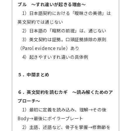
ブル ～すれ違いが起きる理由～
1）日本語契約における「曖昧さの美徳」は
英文契約では通じない
2）日本語の「暗黙の前提」は、通じない
3）英文契約は証拠。口頭証拠排除の原則
（Parol evidence rule）あり
4）起きやすいすれ違いの具体例
５．中間まとめ
６．英文契約を読むカギ ～読み解くためのア
プローチ～
1）最初に定義を読み込み、理解→その後
Body→最後にボイラープレート
2）主語、述語など、骨子を掌握→修飾節を