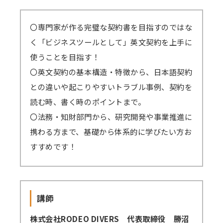
講師派遣
〇専門家が作る完璧な契約書を目指すのではな
(社内研修)
く「ビジネスツールとして」英文契約を上手に
コラム・取材
使うことを目指す！
〇英文契約の基本構造・特徴から、日本語契約
FAQ/問い合わせ先
との違いや起こりやすいトラブル事例、契約を
お申し込み・振込要領
読む時、書く時のポイントまで。
〇法務・知財部門から、研究開発や事業推進に
商品企画リクエスト
携わる方まで、基礎から体系的に学びたい方お
メルマガ登録
すすめです！
セミナー会場アクセス
講師
株式会社RODEO DIVERS 代表取締役 勝沼