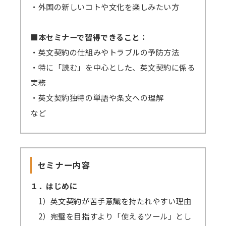
ーの場合、2/8から開始となっても2/17まで視
・外国の新しいコトや文化を楽しみたい方
聴可能です。
GWや年末年始・お盆期間などを挟む場合、
■本セミナーで習得できること：
それに応じて弊社の標準配信期間設定を延長し
・英文契約の仕組みやトラブルの予防方法
ます。
・特に「読む」を中心とした、英文契約に係る
原則、配信期間の延長はいたしません。
実務
万一、見逃し視聴の提供ができなくなった
・英文契約独特の単語や条文への理解
場合、（見逃し視聴あり）の方の受講料は（見
など
逃し視聴なし）の受講料に準じますので、ご了
承ください。
セミナー内容
１．はじめに
1）英文契約が苦手意識を持たれやすい理由
2）完璧を目指すより「使えるツール」とし