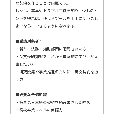
視聴期間はセミナー開催日から4営業日後を
な契約を作ることは困難です。
サインアップをせずブラウザからの参加も可能
起点に1週間となります。
しかし、基本やトラブル事例を知り、少しのヒ
です。
ex）2/6（月）開催 セミナー → 2/10（金）ま
ントを得れば、使えるツールを上手に使うこと
→
参加方法はこちら
でに配信開始 → 2/17（金）まで視聴可能
までなら、できるようになれます。
→一部のブラウザは音声が聞こえないなどの不
→見逃し視聴について、 こちらから問題なく
具合が起きる可能性があります。
視聴できるかご確認ください。（テスト視聴動
■受講対象者：
対応ブラウザ
をご確認の上、必ず事前の
テ
画へ）パスワード「123456」
・新たに法務・知財部門に配属された方
ストミーティング
をお願いします。
・英文契約知識を土台から体系的に学び、捉え
（iOSやAndroidOS ご利用の場合は、アプリ
＜見逃し視聴ご案内の流れ・配信期間詳細＞
直したい方
インストールが必須となります）
メールにて視聴用URL・パスワードを配信
・研究開発や事業推進のために、英文契約を扱
します。配信開始日を過ぎてもメールが届かな
う方
い場合は必ず弊社までご連絡ください。
準備出来しだい配信いたしますので開始日
■必要な予備知識：
が早まる可能性もございます。その場合でも終
・簡単な日本語の契約を読み書きした経験
了日は変わりません。上記例の2/6開催セミナ
・高校卒業レベルの英語力