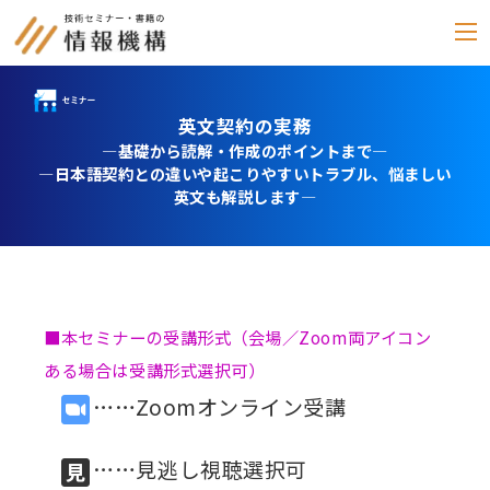
英文契約の実務
セミナー
―基礎から読解・作成のポイントまで―
―日本語契約との違いや起こりやすいトラブル、悩ましい
書籍
英文も解説します―
通信教育
(テキスト郵送)
e-ラーニング
■本セミナーの受講形式（会場／Zoom両アイコン
雑誌
ある場合は受講形式選択可）
「化学物質管理」
……Zoomオンライン受講
セミナーアーカイブ
動画配信・DVD
……見逃し視聴選択可
カテゴリー別