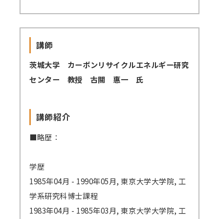
講師派遣
(社内研修)
講師
コラム・取材
茨城大学 カーボンリサイクルエネルギー研究
FAQ/問い合わせ先
センター 教授 古關 惠一 氏
お申し込み・振込要領
講師紹介
商品企画リクエスト
■略歴：
メルマガ登録
セミナー会場アクセス
学歴
1985年04月 - 1990年05月, 東京大学大学院, 工
学系研究科博士課程
1983年04月 - 1985年03月, 東京大学大学院, 工