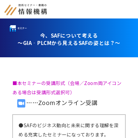
今、SAFについて考える
セミナー
～GIA‐PLCMから見えるSAFの姿とは？～
書籍
通信教育
(テキスト郵送)
■本セミナーの受講形式（会場／Zoom両アイコン
e-ラーニング
ある場合は受講形式選択可）
雑誌
……Zoomオンライン受講
「化学物質管理」
セミナーアーカイブ
動画配信・DVD
●SAFのビジネス動向と未来に関する理解を深
める充実したセミナーになっております。
カテゴリー別