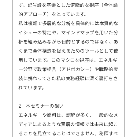
ず、記号論を基盤とした俯瞰的な視座（全体論
Zoomアプリのインストール、Zoomへの
的アプローチ）をとっています。
サインアップをせずブラウザからの参加も可能
私は複雑で多層的な分析を――具体的には本質的な
です。
イシューの特定や、マインドマップを用いた分
→
参加方法はこちら
析を組み込みながら――目的とするのではなく、あ
→一部のブラウザは音声が聞こえないなどの不
くまで全体構造を捉えるためのツールとして使
具合が起きる可能性があります。
用しています。このマクロな視座は、エネルギ
対応ブラウザ
をご確認の上、必ず事前の
テ
ー分野で政策提言（アドボカシー）や戦略的実
ストミーティング
をお願いします。
装に携わってきた私の実務経験に深く裏打ちさ
（iOSやAndroidOS ご利用の場合は、アプリ
れています。
インストールが必須となります）
2 本セミナーの狙い
エネルギーや燃料は、誤解が多く、一般的なメ
ディアにあるような表層の情報では未来に起こ
ることを見立てることはできません。秘匿すべ