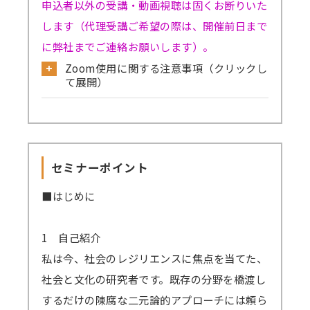
申込者以外の受講・動画視聴は固くお断りいた
します（代理受講ご希望の際は、開催前日まで
に弊社までご連絡お願いします）。
Zoom使用に関する注意事項（クリックし
て展開）
公式サイトから必ず事前のテストミーティ
ングをお試しください。
→
確認はこちら
セミナーポイント
→Skype／Teams／LINEなど別のミーティン
グアプリが起動していると、Zoomで音声が聞
■はじめに
こえない、カメラ・マイクが使えないなどの事
象が起きる可能性がございます。お手数です
1 自己紹介
が、これらのアプリは閉じた状態にてZoomに
私は今、社会のレジリエンスに焦点を当てた、
ご参加ください。
社会と文化の研究者です。既存の分野を橋渡し
→
音声が聞こえない場合の対処例
するだけの陳腐な二元論的アプローチには頼ら