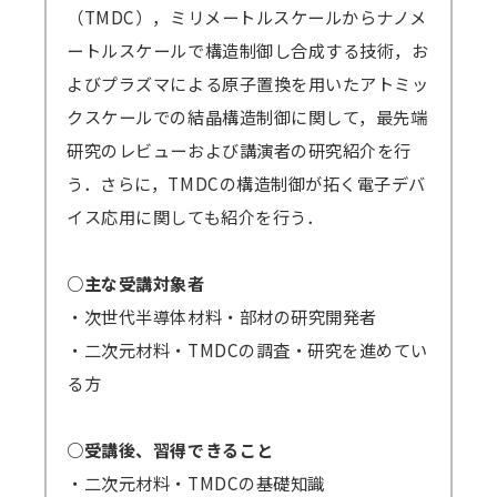
が、これらのアプリは閉じた状態にてZoomに
（TMDC），ミリメートルスケールからナノメ
ご参加ください。
ートルスケールで構造制御し合成する技術，お
→
音声が聞こえない場合の対処例
よびプラズマによる原子置換を用いたアトミッ
クスケールでの結晶構造制御に関して，最先端
Zoomアプリのインストール、Zoomへの
研究のレビューおよび講演者の研究紹介を行
サインアップをせずブラウザからの参加も可能
う．さらに，TMDCの構造制御が拓く電子デバ
です。
イス応用に関しても紹介を行う．
→
参加方法はこちら
→一部のブラウザは音声が聞こえないなどの不
○主な受講対象者
具合が起きる可能性があります。
・次世代半導体材料・部材の研究開発者
対応ブラウザ
をご確認の上、必ず事前の
テ
・二次元材料・TMDCの調査・研究を進めてい
ストミーティング
をお願いします。
る方
（iOSやAndroidOS ご利用の場合は、アプリ
インストールが必須となります）
○受講後、習得できること
・二次元材料・TMDCの基礎知識