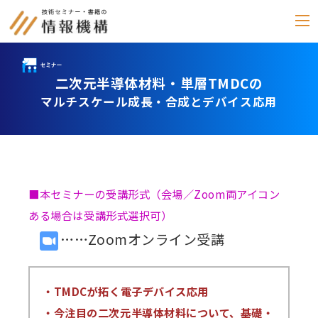
二次元半導体材料・単層TMDCの
セミナー
マルチスケール成長・合成とデバイス応用
書籍
通信教育
(テキスト郵送)
■本セミナーの受講形式（会場／Zoom両アイコン
e-ラーニング
ある場合は受講形式選択可）
雑誌
……Zoomオンライン受講
「化学物質管理」
セミナーアーカイブ
動画配信・DVD
・TMDCが拓く電子デバイス応用
・今注目の二次元半導体材料について、基礎・
カテゴリー別