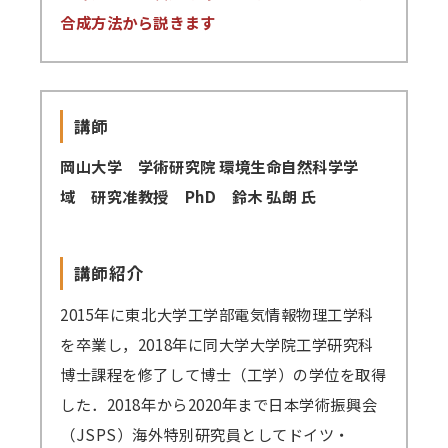
合成方法から説きます
講師派遣
(社内研修)
コラム・取材
講師
FAQ/問い合わせ先
岡山大学 学術研究院 環境生命自然科学学
域 研究准教授 PhD 鈴木 弘朗 氏
お申し込み・振込要領
商品企画リクエスト
講師紹介
メルマガ登録
2015年に東北大学工学部電気情報物理工学科
セミナー会場アクセス
を卒業し，2018年に同大学大学院工学研究科
博士課程を修了して博士（工学）の学位を取得
した．2018年から2020年まで日本学術振興会
（JSPS）海外特別研究員としてドイツ・