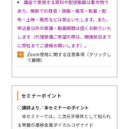
講座で使用する資料や配信動画は著作物で
あり、無断での録音・録画・複写・転載・配
布・上映・販売などは禁止いたします。また、
申込者以外の受講・動画視聴は固くお断りいた
します（代理受講ご希望の際は、開催前日まで
に弊社までご連絡お願いします）。
Zoom使用に関する注意事項（クリックし
て展開）
公式サイトから必ず事前のテストミーティ
ングをお試しください。
→
確認はこちら
セミナーポイント
→Skype／Teams／LINEなど別のミーティン
グアプリが起動していると、Zoomで音声が聞
○講師より／本セミナーのポイント
こえない、カメラ・マイクが使えないなどの事
本セミナーでは，二次元半導体として知られ
象が起きる可能性がございます。お手数です
る単層の遷移金属ダイカルコゲナイド