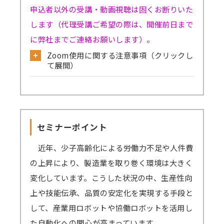
申込者以外の受講・動画視聴は固くお断りいた
します（代理受講ご希望の際は、開催前日まで
に弊社までご連絡お願いします）。
Zoom使用に関する注意事項（クリックし
て展開）
公式サイトから必ず事前のテストミーティ
ングをお試しください。
→
確認はこちら
セミナーポイント
→Skype／Teams／LINEなど別のミーティン
グアプリが起動していると、Zoomで音声が聞
近年、少子高齢化による労働力不足や人件費
こえない、カメラ・マイクが使えないなどの事
の上昇により、製造業を取り巻く環境は大きく
象が起きる可能性がございます。お手数です
変化しています。こうした状況の中、生産性向
が、これらのアプリは閉じた状態にてZoomに
上や技能伝承、品質の安定化を実現する手段と
ご参加ください。
して、産業用ロボットや協働ロボットを活用し
→
音声が聞こえない場合の対処例
た自動化への関心が高まっています。