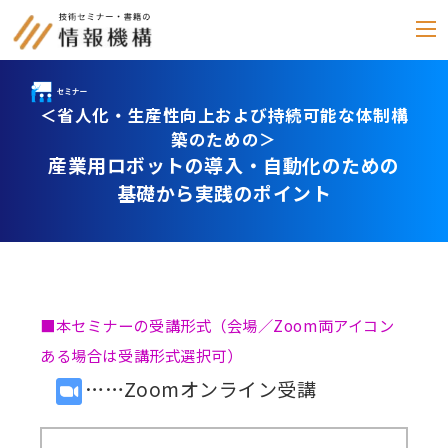
＜省人化・生産性向上および持続可能な体制構
セミナー
築のための＞
産業用ロボットの導入・自動化のための
書籍
基礎から実践のポイント
通信教育
(テキスト郵送)
e-ラーニング
雑誌
■本セミナーの受講形式（会場／Zoom両アイコン
「化学物質管理」
ある場合は受講形式選択可）
……Zoomオンライン受講
セミナーアーカイブ
動画配信・DVD
カテゴリー別