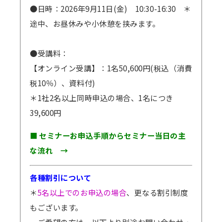
●日時：2026年9月11日(金) 10:30-16:30 ＊
途中、お昼休みや小休憩を挟みます。
＊ご専門および得意な分野・研究：
ロボットシステムの提案、構想、開発。
●受講料：
【オンライン受講】：1名50,600円(税込（消費
＊本テーマ関連のご活動：
税10％）、資料付)
(一社)日本ロボットSIer協会開催「産業用ロ
＊1社2名以上同時申込の場合、1名につき
ボットSI検定」２級テキスト、３級テキスト執
39,600円
筆。１級問題作成。
経済産業省 「ロボット導入の手引き」内
■ セミナーお申込手順からセミナー当日の主
「チェックシート」作成
な流れ →
各種割引について
＊
5名以上でのお申込の場合
、更なる割引制度
もございます。
ご希望の方は、以下より別途お問い合わせ・