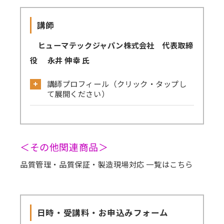
講師
ヒューマテックジャパン株式会社 代表取締
役 永井 伸幸 氏
講師プロフィール（クリック・タップし
て展開ください）
＊ご略歴：
前職ではロボットインテグレータとして、シ
＜その他関連商品＞
ステム提案から開発、運用まで担当。
品質管理・品質保証・製造現場対応 一覧はこちら
現在、(一社)日本ロボットSIer協会インスト
ラクター代表を務め、これまでの経験を元に企
業の生産性向上に向けたロボット導入･活用を
日時・受講料・お申込みフォーム
支援。