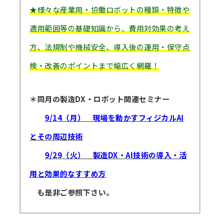
★様々な産業用・協働ロボットの種類・特徴や
講師派遣
適用範囲等の基礎知識から、費用対効果の考え
(社内研修)
方、法規制や機械安全、導入後の運用・保守点
コラム・取材
検・改善のポイントまで幅広く網羅！
FAQ/問い合わせ先
＊同月の製造DX・ロボット関連セミナー
お申し込み・振込要領
9/14（月） 現場を動かすフィジカルAI
商品企画リクエスト
とその周辺技術
メルマガ登録
9/29（火） 製造DX・AI技術の導入・活
セミナー会場アクセス
用と効果的なすすめ方
も是非ご参照下さい。