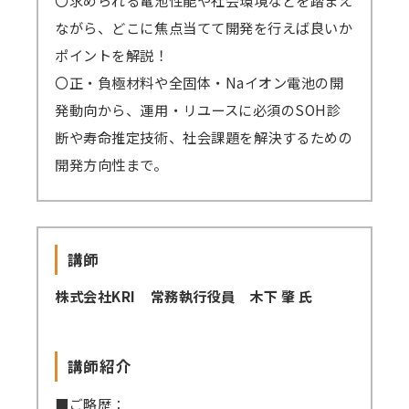
ながら、どこに焦点当てて開発を行えば良いか
講師派遣
ポイントを解説！
(社内研修)
〇正・負極材料や全固体・Naイオン電池の開
コラム・取材
発動向から、運用・リユースに必須のSOH診
断や寿命推定技術、社会課題を解決するための
FAQ/問い合わせ先
開発方向性まで。
お申し込み・振込要領
商品企画リクエスト
講師
メルマガ登録
株式会社KRI 常務執行役員 木下 肇 氏
セミナー会場アクセス
講師紹介
■ご略歴：