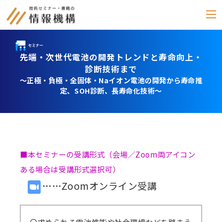
先端・次世代電池の開発トレンドと寿命向上・
セミナー
診断技術まで
～正極・負極・全固体・Naイオン電池の開発から寿命推
書籍
定、SOH診断、長寿命化技術～
通信教育
(テキスト郵送)
e-ラーニング
■本セミナーの受講形式（会場／Zoom両アイコン
雑誌
「化学物質管理」
ある場合は受講形式選択可）
……Zoomオンライン受講
セミナーアーカイブ
動画配信・DVD
カテゴリー別
〇求められる電池性能や社会環境などを踏まえ