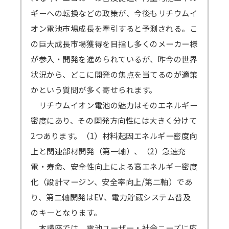
が、これらのアプリは閉じた状態にてZoomに
ギーへの転換などの政策が、今後もリチウムイ
ご参加ください。
オン電池市場成長を牽引すると予測される。こ
→
音声が聞こえない場合の対処例
の巨大成長市場獲得を目指し多くのメーカー様
が参入・開発を進められているが、昨今の世界
Zoomアプリのインストール、Zoomへの
状況から、どこに開発の焦点を当てるのが適策
サインアップをせずブラウザからの参加も可能
かという質問が多く寄せられます。
です。
リチウムイオン電池の魅力はそのエネルギー
→
参加方法はこちら
密度にあり、その開発方向性には大きく分けて
→一部のブラウザは音声が聞こえないなどの不
2つあります。（1）材料起因エネルギー密度向
具合が起きる可能性があります。
上と関連部材開発（第一軸）、（2）急速充
対応ブラウザ
をご確認の上、必ず事前の
テ
電・寿命、安全性向上による高エネルギー密度
ストミーティング
をお願いします。
化（設計マージン、安全率向上/第二軸）であ
（iOSやAndroidOS ご利用の場合は、アプリ
り、第二軸開発はEV、電力貯蔵システム普及
インストールが必須となります）
のキーとなります。
本講座では、電池ユーザー・社会ニーズに応