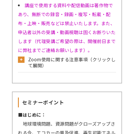
講座で使用する資料や配信動画は著作物で
あり、無断での録音・録画・複写・転載・配
布・上映・販売などは禁止いたします。また、
申込者以外の受講・動画視聴は固くお断りいた
します（代理受講ご希望の際は、開催前日まで
に弊社までご連絡お願いします）。
Zoom使用に関する注意事項（クリックし
て展開）
公式サイトから必ず事前のテストミーティ
ングをお試しください。
→
確認はこちら
セミナーポイント
→Skype／Teams／LINEなど別のミーティン
グアプリが起動していると、Zoomで音声が聞
■はじめに：
こえない、カメラ・マイクが使えないなどの事
地球環境問題、資源問題がクローズアップさ
象が起きる可能性がございます。お手数です
れる今、エコカーの普及促進、再生可能エネル