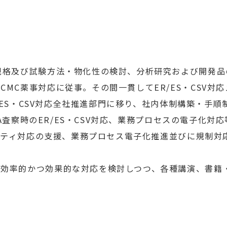
規格及び試験方法・物化性の検討、分析研究および開発
MC薬事対応に従事。その間一貫してER/ES・CSV対
ER/ES・CSV対応全社推進部門に移り、社内体制構築・手
FDA査察時のER/ES・CSV対応、業務プロセスの電子化対
テグリティ対応の支援、業務プロセス電子化推進並びに規制
の効率的かつ効果的な対応を検討しつつ、各種講演、書籍