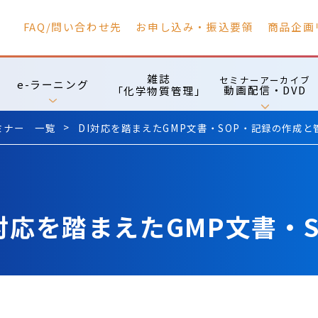
FAQ/問い合わせ先
お申し込み・振込要領
商品企画
雑誌
セミナーアーカイブ
e-ラーニング
動画配信・DVD
「化学物質管理」
ミナー 一覧
DI対応を踏まえたGMP文書・SOP・記録の作成
応を踏まえたGMP文書・